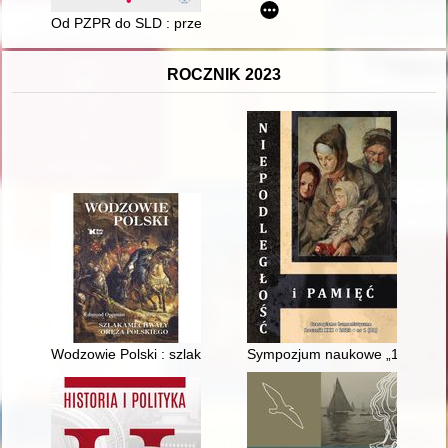
Od PZPR do SLD : przemiany wizerunku partii postkomunistycz
ROCZNIK 2023
Wodzowie Polski : szlakami chwały oręża polskiego
Sympozjum naukowe „160. rocz