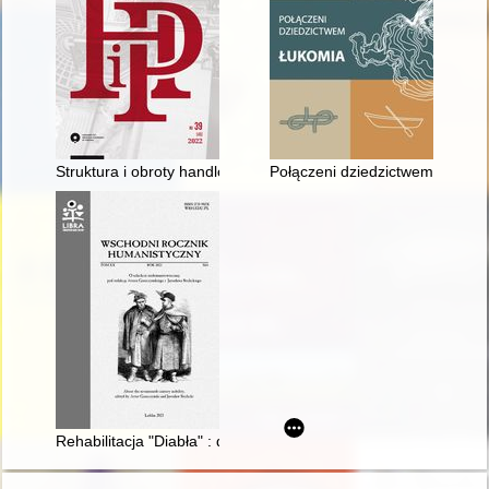
Struktura i obroty handlowe między RFN a ZSRR w latach 70. 
Połączeni dziedzictwem Łukom
Rehabilitacja "Diabła" : dramat Adolfa Nowaczyńskiego pt. "S