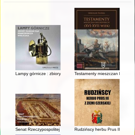
Lampy górnicze : zbiory Muzeum Żup Krakowskich Wieliczka
Testamenty mieszczan bocheński
Senat Rzeczypospolitej Polskiej : historia i dziedzictwo
Rudzińscy herbu Prus III z ziem