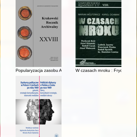
Popularyzacja zasobu Archiwum Narodowego w Krakowie w IV k
W czasach mroku : Fryderyk Kró