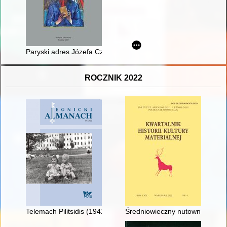
Paryski adres Józefa Czapskiego : Józef Czapski i Galerie La
ROCZNIK 2022
Telemach Pilitsidis (1941-2022) : artysta, poeta, filozof i pedag
Średniowieczny nutownik : narz