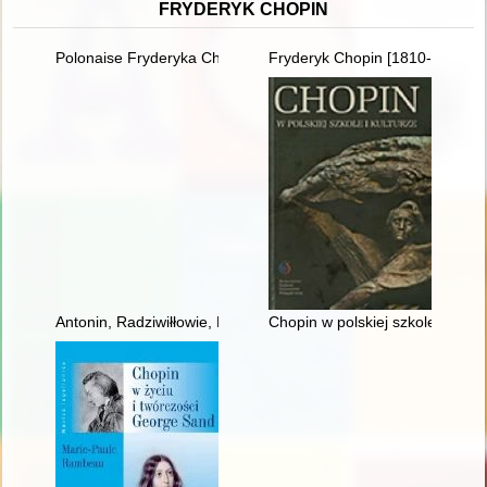
FRYDERYK CHOPIN
Polonaise Fryderyka Chopina. Zagadka inicjalnej figury dźwię
Fryderyk Chopin [1810-1849]. R
Antonin, Radziwiłłowie, Fryderyk Chopin [1810-1849]
Chopin w polskiej szkole i kultu