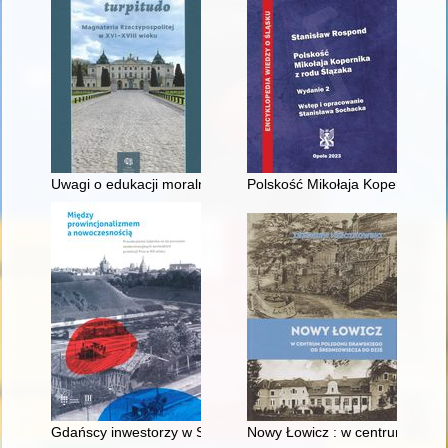
Uwagi o edukacji moralnej synów szlacheckich w XVI-wiecznej 
Polskość Mikołaja Kopernika z 
Gdańscy inwestorzy w Sopocie : prestiż finansowy i towarzyski
Nowy Łowicz : w centrum polig