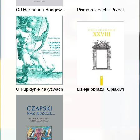
Od Hermanna Hoogewega do Hermanna Golluba : z dziejów Arc
Pismo o ideach : Przegląd Polit
O Kupidynie na łyżwach i nie tylko : emblematy niderlandzkieg
Dzieje obrazu "Opłakiwanie" z k