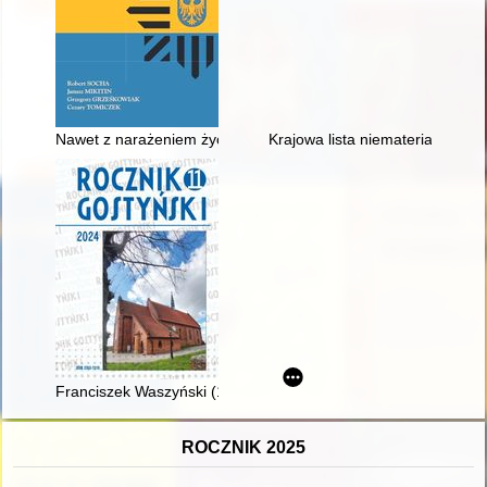
Nawet z narażeniem życia : śląskim policjantom poległym w sł
Krajowa lista niematerialnego d
Franciszek Waszyński (1897-1987) : powstaniec wielkopolski, 
ROCZNIK 2025