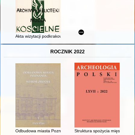
Akta wizytacji podkrakowskiej parafii Zielonki z XVI-XVII wiek
ROCZNIK 2022
Odbudowa miasta Poznania : wybór źródeł. 1,
Struktura spożycia mięsa w pó