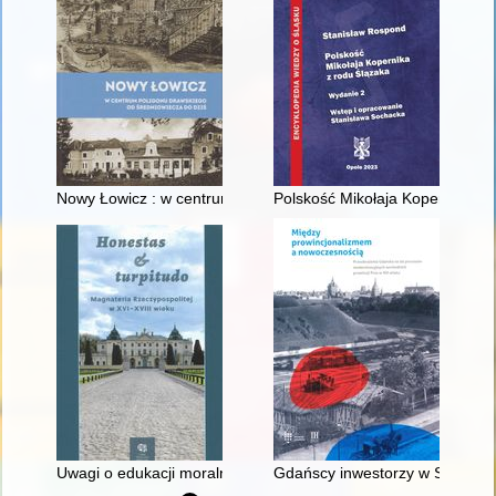
Nowy Łowicz : w centrum poligonu drawskiego od średniowiecz
Polskość Mikołaja Kopernika z 
Uwagi o edukacji moralnej synów szlacheckich w XVI-wiecznej 
Gdańscy inwestorzy w Sopocie :