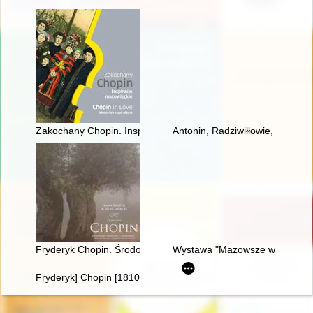
Zakochany Chopin. Inspiracje mazowieckie. Chopin in love. Ma
Antonin, Radziwiłłowie, Fryder
Fryderyk Chopin. Środowisko społeczne, osobowość, założeni
Wystawa "Mazowsze w czasach C
Fryderyk] Chopin [1810-1849]. Człowiek, dzieło, rezonans