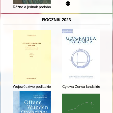
Różne a jednak podobne : nowo odkryte skarby z okolic Sanoka n
ROCZNIK 2023
Województwo podlaskie w drugiej połowie XVI wieku. Cz. 2,
Cylowa Zerwa landslide : debri