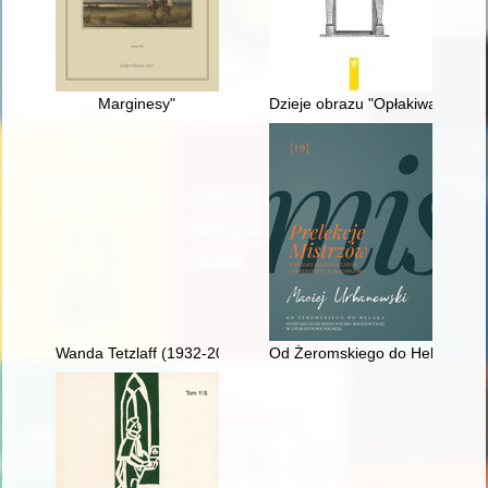
Marginesy"
Dzieje obrazu "Opłakiwanie" z k
Wanda Tetzlaff (1932-2021)
Od Żeromskiego do Helaka : dośw