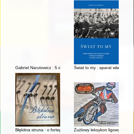
Gabriel Narutowicz : 5 dni i jedno przesłanie
Świat to my : aparat władzy pol
Błękitna struna : o fortepianach romantycznych Fryderyka Cho
Żużlowy leksykon ligowy. T. 15,