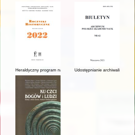
Heraldyczny program na relikwiarzowym gotyckim krzyżu sand
Udostępnianie archiwaliów prow