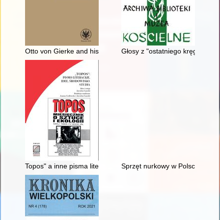
Otto von Gierke and his early corporatism
Głosy z "ostatniego kręgu"]
Topos" a inne pisma literackie : podobieństwa i różnice
Sprzęt nurkowy w Polsce 1945