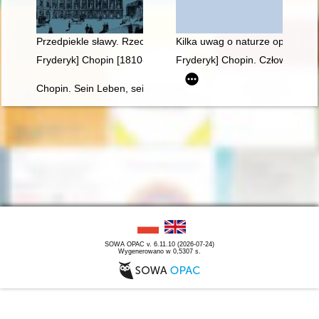
Przedpiekle sławy. Rzecz o Chopinie
Kilka uwag o naturze opery, cz
Fryderyk] Chopin [1810-1849]. Życie i droga twórcza
Fryderyk] Chopin. Człowiek, dzi
Chopin. Sein Leben, sein Werk, seine Zeit
SOWA OPAC v. 6.11.10 (2026-07-24)
Wygenerowano w 0,5307 s.