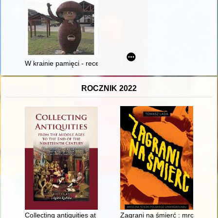
W krainie pamięci - recenzja]
ROCZNIK 2022
Collecting antiquities at the archaeological museum of the Roya
Zagrani na śmierć : mroczne śc