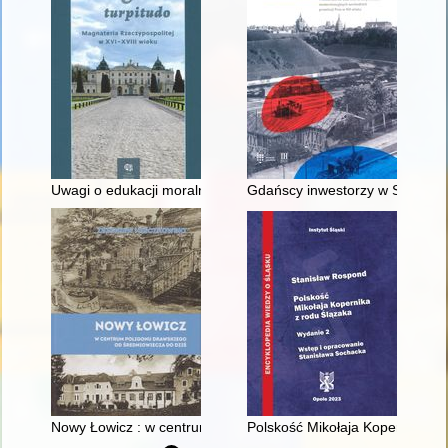
Uwagi o edukacji moralnej synów szlacheckich w XVI-wiecznej 
Gdańscy inwestorzy w Sopocie :
Nowy Łowicz : w centrum poligonu drawskiego od średniowiecz
Polskość Mikołaja Kopernika z 