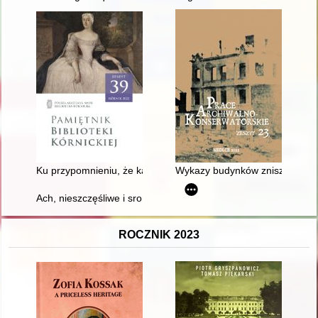
Ku przypomnieniu, że kanclerz Mikołaj Górka zbudował w lat
Wykazy budynków zniszczonych 
Ach, nieszczęśliwe i sromocące nas małpiarstwo Francuzów!" : 
ROCZNIK 2023