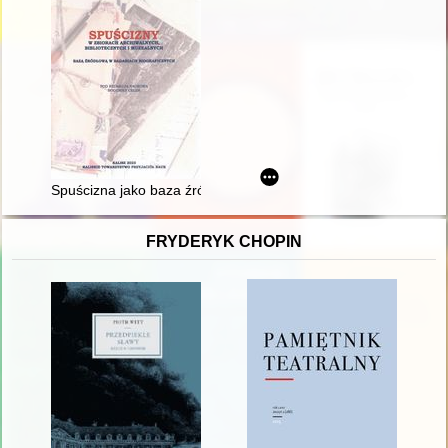
Spuścizna jako baza źródłowa do badań nad biografią i dział
FRYDERYK CHOPIN