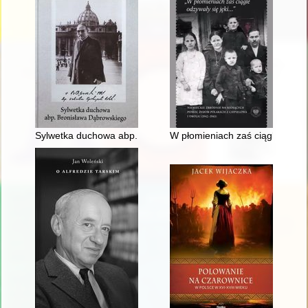
Sylwetka duchowa abp. Bronisława Dąbrowskiego
W płomieniach zaś ciągle odzyw