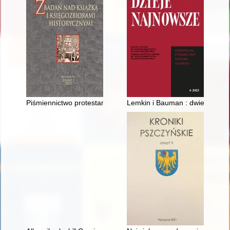
Piśmiennictwo protestanckie w księgozbiorach bazyliańskich ep
Lemkin i Bauman : dwie koncep