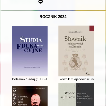
ROCZNIK 2024
Bolesław Sadaj (1908-1997) - badacz dziejów oświaty regional
Słownik miejscowości na Żmudzi 