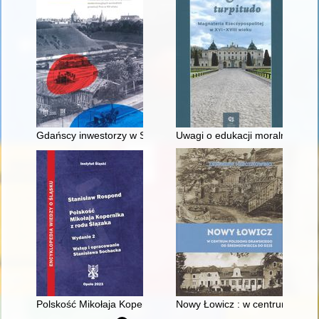
Gdańscy inwestorzy w Sopocie : prestiż finansowy i towarzyski
Uwagi o edukacji moralnej synó
Polskość Mikołaja Kopernika z rodu Ślązaka
Nowy Łowicz : w centrum polig