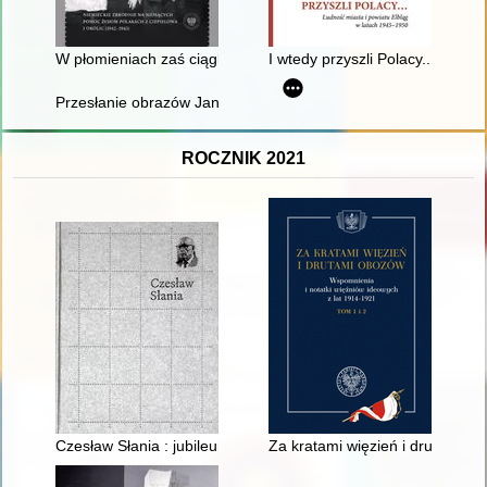
W płomieniach zaś ciągle odzywały się jęki..." : niemieckie z
I wtedy przyszli Polacy... : lud
Przesłanie obrazów Jana Henryka Rosena (1891-1982) w kapli
ROCZNIK 2021
Czesław Słania : jubileumsantologi = antologia jubileuszowa
Za kratami więzień i drutami ob