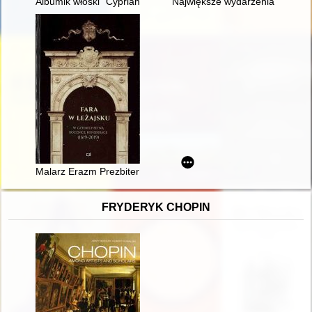
Albumik włoski" Cypriana Norwida : projekt rekonstrukcji
Największe wydarzenia organi
Malarz Erazm Prezbiter : pomiędzy legendą a rzeczywistością :
FRYDERYK CHOPIN