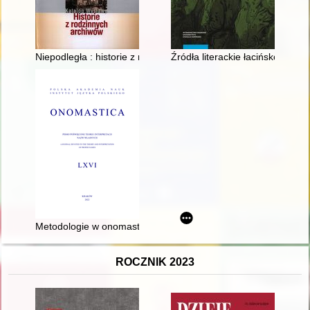
Niepodległa : historie z rodzinnych archiwów : katalog wystawy
Źródła literackie łacińskojęzyc
Metodologie w onomastyce a kultura
ROCZNIK 2023