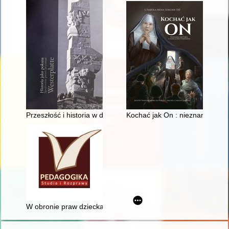
Przeszłość i historia w dyskursie politycznym : casus polski la
Kochać jak On : nieznana histor
W obronie praw dziecka : status społeczno-prawny dziecka w I