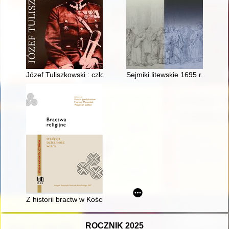
Józef Tuliszkowski : człowiek, dzieło i jego rezonans
Sejmiki litewskie 1695 r. wobe
Z historii bractw w Kościele w Polsce - zarys zagadnienia
ROCZNIK 2025