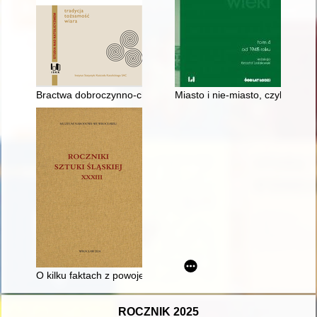
Bractwa dobroczynno-charytatywne na ziemiach polskich do ko
Miasto i nie-miasto, czyli Przem
O kilku faktach z powojennej historii "Panoramy Racławickiej"
ROCZNIK 2025