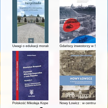
Uwagi o edukacji moralnej synów szlacheckich w XVI-wiecznej 
Gdańscy inwestorzy w Sopocie :
Polskość Mikołaja Kopernika z rodu Ślązaka
Nowy Łowicz : w centrum polig