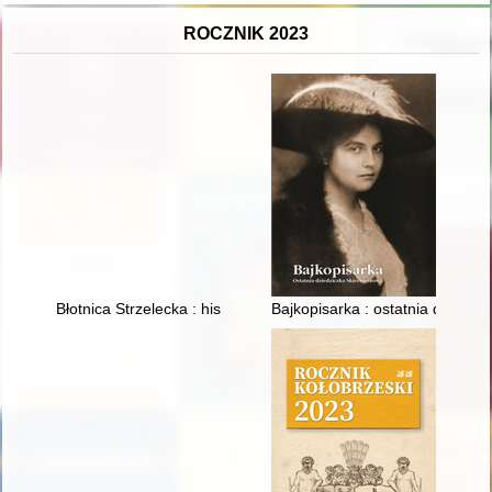
ROCZNIK 2023
Błotnica Strzelecka : historia znana i nieznana = Blottnitz : 
Bajkopisarka : ostatnia dziedzi