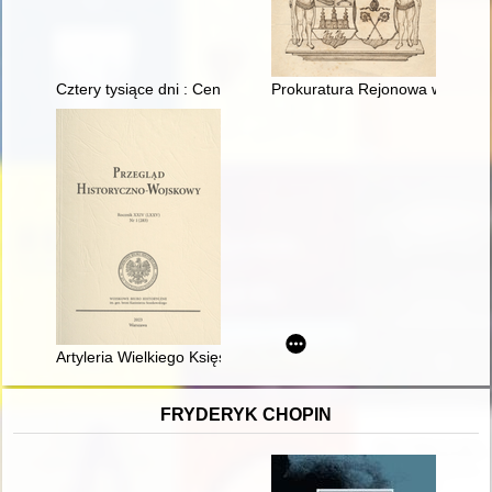
Cztery tysiące dni : Centrum Kultury Chrześcijańskiej w Kłodzk
Prokuratura Rejonowa w Kołob
Artyleria Wielkiego Księstwa Litewskiego w latach 1700-1717
FRYDERYK CHOPIN