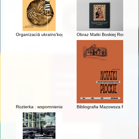
Organìzacìâ ukraïnsʹkogo samovrâduvannâ na terenah Zakerzonn
Obraz Matki Boskiej Roudnickiej
Rozterka : wspomnienia lotnicze i inne
Bibliografia Mazowsza Płockiego