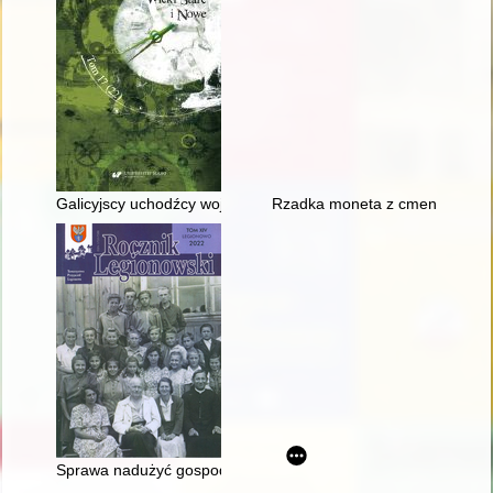
Galicyjscy uchodźcy wojenni w Żywcu w latach 1914-1915
Rzadka moneta z cmentarzyska
Sprawa nadużyć gospodarczych w Rolniczej Spółdzielni Produ