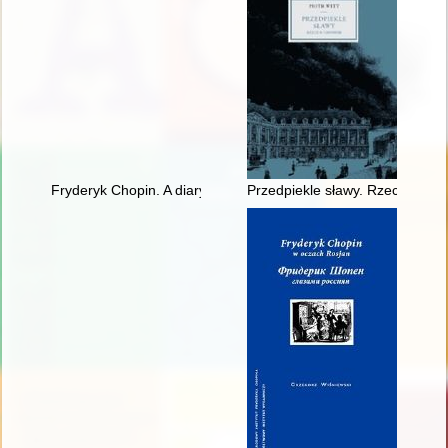
Fryderyk Chopin. A diary in images. Original idea and text b
Przedpiekle sławy. Rzecz o Cho