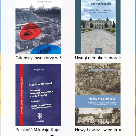
Gdańscy inwestorzy w Sopocie : prestiż finansowy i towarzyski
Uwagi o edukacji moralnej synó
Polskość Mikołaja Kopernika z rodu Ślązaka
Nowy Łowicz : w centrum polig