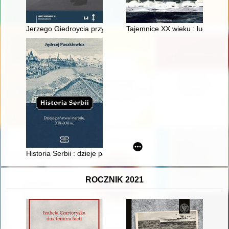
Jerzego Giedroycia przygoda z rewizjonizmem
Tajemnice XX wieku : ludzie, se
Historia Serbii : dzieje państwa i narodu : XIX-XXI w
ROCZNIK 2021