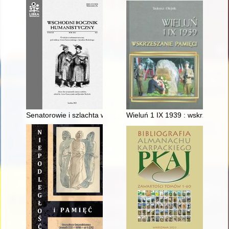
Senatorowie i szlachta wobec planów Władysława IV przed s
Wieluń 1 IX 1939 : wskrzeszani