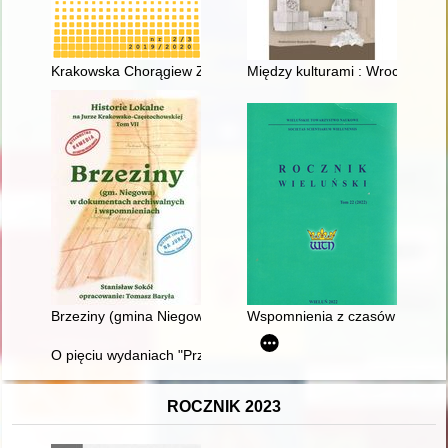
Krakowska Chorągiew ZHP w latach siedemdziesiątych XX w. na
Między kulturami : Wrocław po 
Brzeziny (gmina Niegowa) w dokumentach archiwalnych i wsp
Wspomnienia z czasów okupacji 
O pięciu wydaniach "Przechadzki po Łowiczu" Romualda Ocz
ROCZNIK 2023