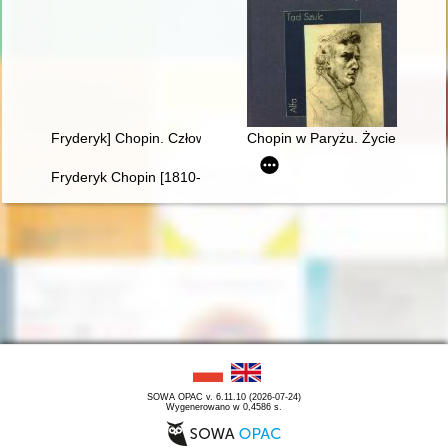
Fryderyk] Chopin. Człowiek, dzieło, rezonans
Chopin w Paryżu. Życie i epoka
Fryderyk Chopin [1810-1849]. Ród i nazwisko jakiego nie zna
SOWA OPAC v. 6.11.10 (2026-07-24)
Wygenerowano w 0,4586 s.