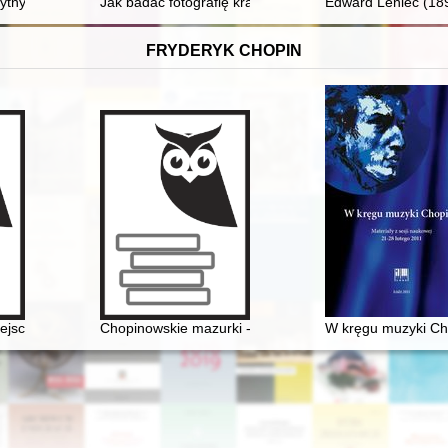
tnym Krakowie : od poddaństwa do obywatelstwa = Peasantry in Kraków 
Jak badać fotografię krakowską?
Edward Leniec (1897
FRYDERYK CHOPIN
e Centre di Studia a Roma dell' Accademia Polacca delle Scienze il 6 gi
ejsce urodzenia Fryderyka Chopina
Chopinowskie mazurki - czyli folklor a pojęcie muzyki 
W kręgu muzyki Cho