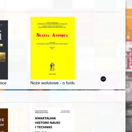
 Historii Kobiet = "Prison guards" from Pawiak : Wanda Gawryłow-Jank
 Dukli i Krośnie 9-10 VI 1997 roku
lsce
Noże wolutowe - o funkcji i pochodzeniu zagadkowych pr