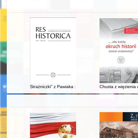
Strażniczki" z Pawiaka : Wanda Gawryłow-Jankowska (1
Chusta z więzienia 