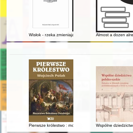
Wisłok - rzeka zmieniających się odniesień
Almost a dozen alre
Pierwsze królestwo : mocarstwo Bolesława Chrobrego
Wspólne dziedzictwo