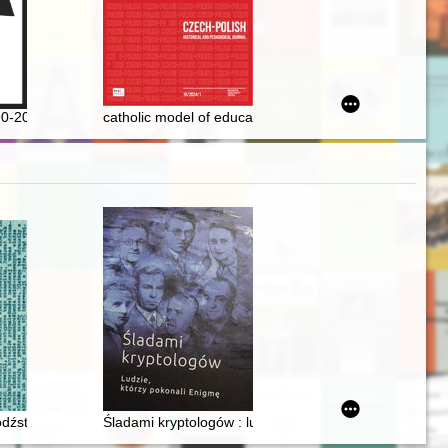
rania = Już niemal tuzin : kolejny grób książęcy na cmentarzysku w C
dzictwo. T. 1
90-2024 : antologia
catholic model of education in the theory and practic
I w. w Dreźnie. [T. 2]
tawienniczej w ramach ruchu kultury niezależnej lat 80
dźstwie wobec Żydów obywateli polskich w ZSRS i na Bliskim Wschodz
Śladami kryptologów : ludzie, którzy pokonali Enigmę