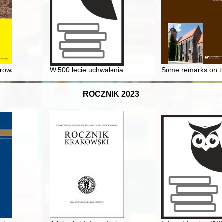
erowskiego i stalinowskiego z terenu obecnej parafii Banino
W 500 lecie uchwalenia konstytucji o apelacji w sądac
Some remarks on th
ROCZNIK 2023