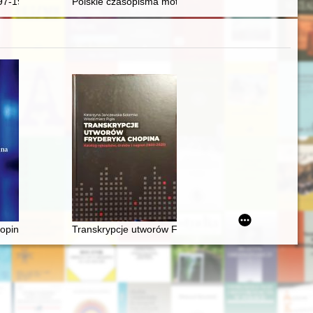
in the early modern period : from serfdom to citizenship
-1977) : kresowianin, legionista i uczestnik wojny polsko-bolszewickie
Polskie czasopisma motoryzacyjne w latach 1911–193
ugno 1975)
narodowej
pina. Materiały z sesji naukowej 21-28 lutego 2011 roku
Transkrypcje utworów Fryderyka Chopina : katalog rę