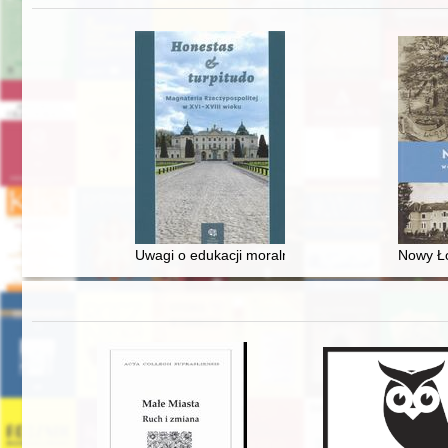
Uwagi o edukacji moralnej synów szlacheckich w 
Nowy Ło