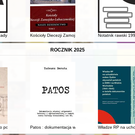
ady : the next princely grave at the necropolis at Czarnówko in Pome
Kościoły Diecezji Zamojsko-Lubaczowskiej : nasze dzie
Notatnik rawski 19
ROCZNIK 2025
 polsko-saskie : polonica w zbiorach rysunków architektonicznych z XVII
Patos : dokumentacja własnej aktywności twórczej i wys
Władze RP na ucho