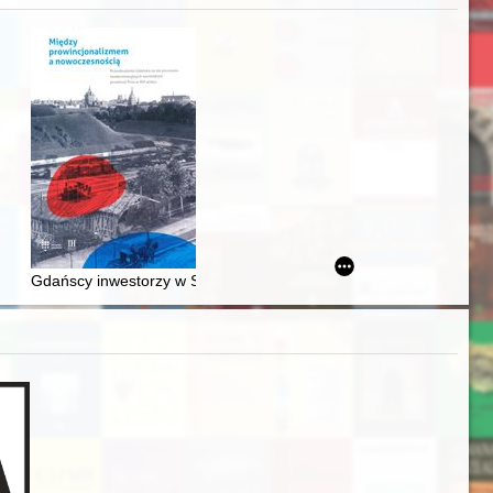
Ślązaka
Gdańscy inwestorzy w Sopocie : prestiż finansowy i towarzyski lo