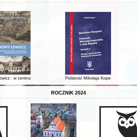
XVI-wiecznej Rzeczypospolitej
wicz : w centrum poligonu drawskiego od średniowiecza do dziś
Polskość Mikołaja Kopernika z rodu 
ROCZNIK 2024