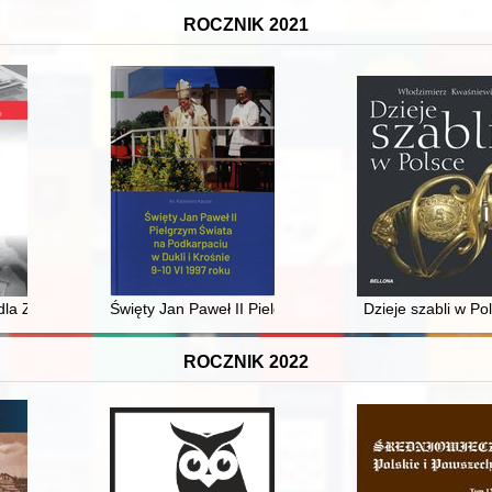
ROCZNIK 2021
907-1994) i Irena Wirszyłło (1903-1944) w świetle dokumentów Komisji
dla Zbigniewa Szota
Święty Jan Paweł II Pielgrzym Świata na Podkarpaciu w
Dzieje szabli w Po
ROCZNIK 2022