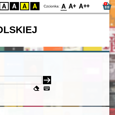
0
D
BW
YB
BY
F0
F1
F2
Czcionka:
OLSKIEJ