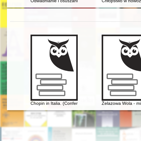
Odwadnianie i osuszanie Żuław w latach 1945-1950
Chłopstwo w nowoży
Chopin in Italia. (Conferenze tenute nella Bibliotheca 
Żelazowa Wola - mi