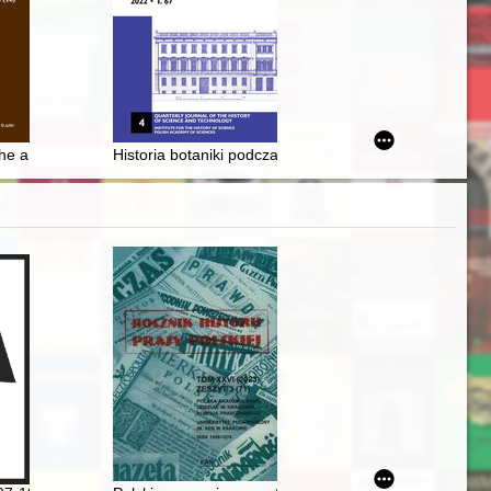
h prawa polskiego z 1523 r. : jubileusz V wieków apelacji w polskim pr
e ambiguous portrayal of Olaf Haraldsson in Snorri Sturluson's narrat
Historia botaniki podczas 59. Zjazdu w stulecie Polsk