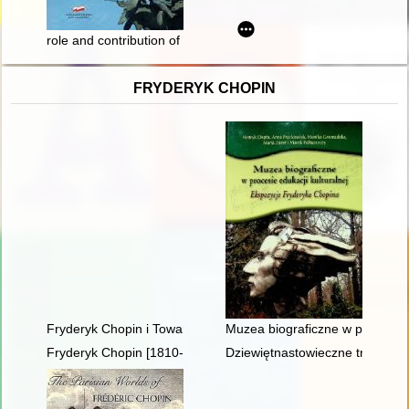
role and contribution of the Polish Americans to regarding in
FRYDERYK CHOPIN
Fryderyk Chopin i Towarzystwo Politechniczne Polskie w Pary
Muzea biograficzne w procesie 
Fryderyk Chopin [1810-1849]
Dziewiętnastowieczne transkryp