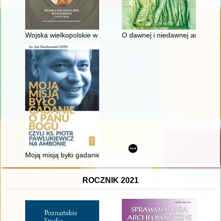
Wojska wielkopolskie w fotografii (1918-1920) : katalog fotog
O dawnej i niedawnej adwokatu
Moją misją było gadanie o Panu Bogu" czyli Ks. Piotr Pawluki
ROCZNIK 2021