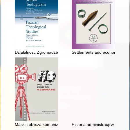
Działalność Zgromadzenia Misjonarzy Świętej Rodziny w Wielu
Settlements and economy of the
Maski i oblicza komunizmu w kinematografii : zbiór studiów
Historia administracji w progra