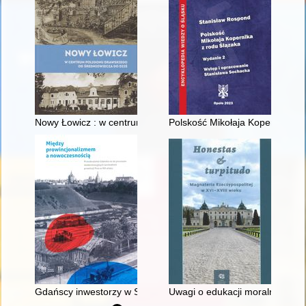
Nowy Łowicz : w centrum poligonu drawskiego od średniowiecz
Polskość Mikołaja Kopernika z 
Gdańscy inwestorzy w Sopocie : prestiż finansowy i towarzyski
Uwagi o edukacji moralnej synó