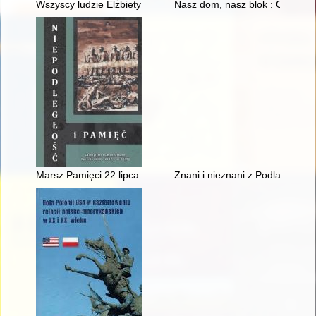
Wszyscy ludzie Elżbiety Sieniawskiej : urzędnicy, oficjaliści dw
Nasz dom, nasz blok : Osiedle 
Marsz Pamięci 22 lipca 1942 roku
Znani i nieznani z Podlasia : bi