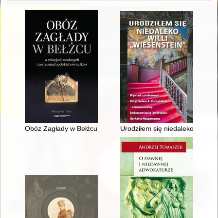
Obóz Zagłady w Bełżcu : w relacjach ocalonych i zeznaniach p
Urodziłem się niedaleko willi 