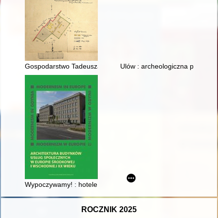
Gospodarstwo Tadeusza Wendy w Dąbrowie Chotomowskiej
Ulów : archeologiczna perła Roz
Wypoczywamy! : hotele, motele i uzdrowiska w socjalistycznej r
ROCZNIK 2025