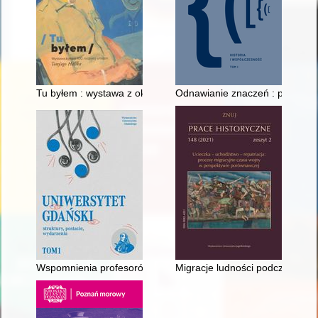
Tu byłem : wystawa z okazji 100. rocznicy urodzin Tony'ego Ha
Odnawianie znaczeń : polscy ba
Wspomnienia profesorów Wydziału Filologicznego UG
Migracje ludności podczas rzym