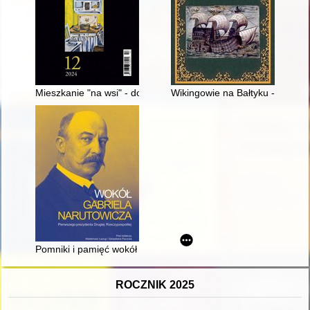
Mieszkanie "na wsi" - dobrodziejstwo czy fatum czyhające na s
Wikingowie na Bałtyku - skand
Pomniki i pamięć wokół Gabriela Narutowicza w Polsce w XX i 
ROCZNIK 2025