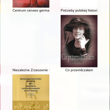
Centrum censeo germaniam esse delendam" : Leona Kowalskie
Potrzeby polskiej historii sztuk
Niezależne Zrzeszenie Studentów 1980-1989 : w drodze do niep
Co przemilczałam