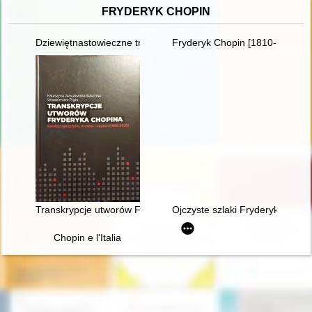
FRYDERYK CHOPIN
Dziewiętnastowieczne transkrypcje utworów Fryderyka Chopina.
Fryderyk Chopin [1810-1849]. R
Transkrypcje utworów Fryderyka Chopina : katalog rękopisów,
Ojczyste szlaki Fryderyka Chop
Chopin e l'Italia