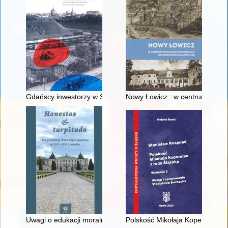
Gdańscy inwestorzy w Sopocie : prestiż finansowy i towarzyski
Nowy Łowicz : w centrum polig
Uwagi o edukacji moralnej synów szlacheckich w XVI-wiecznej 
Polskość Mikołaja Kopernika z 