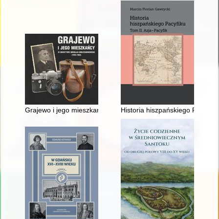
Grajewo i jego mieszkańcy w obiektywie Mikołaja Mołczanows
Historia hiszpańskiego Pacyfiku.