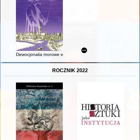
Dewocjonalia morowe w starej i nowej farze : "Krzyż Chrystuso
ROCZNIK 2022