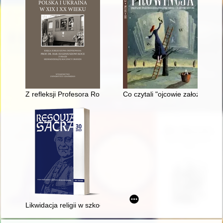
Z refleksji Profesora Romana Wapińskiego o historii i problem
Co czytali "ojcowie założyciele
Likwidacja religii w szkołach miasta Tarnowa i powiatu tarno