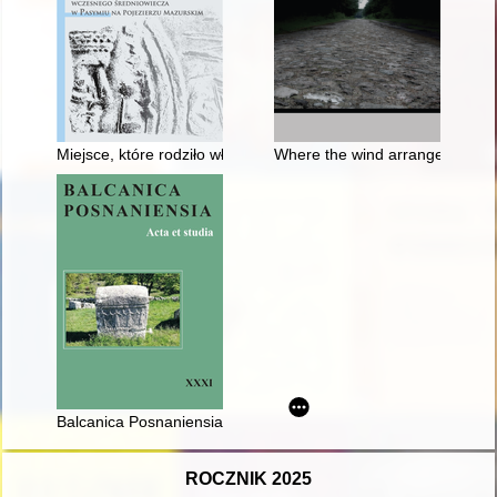
Miejsce, które rodziło władzę : gród z początków wczesnego 
Where the wind arranges for eter
Balcanica Posnaniensia : acta et studia. [T.] 31 (2024)
ROCZNIK 2025