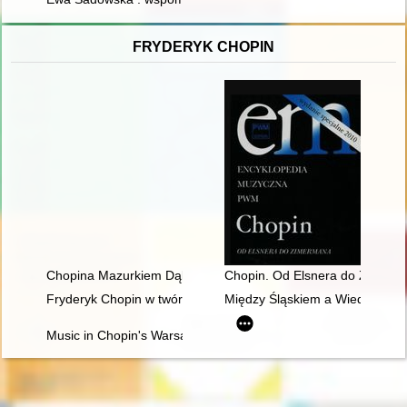
FRYDERYK CHOPIN
Chopina Mazurkiem Dąbrowskiego urzeczenie
Chopin. Od Elsnera do Zimer
Fryderyk Chopin w twórczości Jarosława Iwaszkiewicza (w roku
Między Śląskiem a Wiedniem. Ksi
Music in Chopin's Warsaw