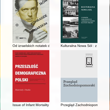
Od izraelskich notatek do krakowskich nagrań : wizja Ducha 
Kulturalna Nowa Sól : z dziejó
Issue of Infant Mortality in Polish Historical Research = Prob
Przegląd Zachodniopomorski. R