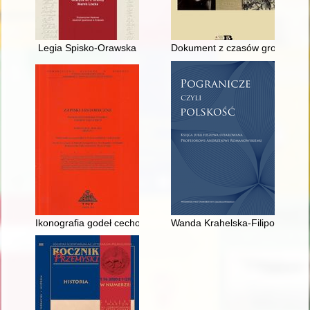
Legia Spisko-Orawska
Dokument z czasów grozy : nota
Ikonografia godeł cechowych na Pomorzu brandenbursko-prusk
Wanda Krahelska-Filipowicz (188