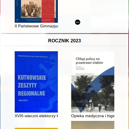
II Państwowe Gimnazjum św. Jacka w Krakowie za czasów dyr
ROCZNIK 2023
XVIII-wieczni elektorzy królów z parafii Łękoszyn
Opieka medyczna i higiena na w