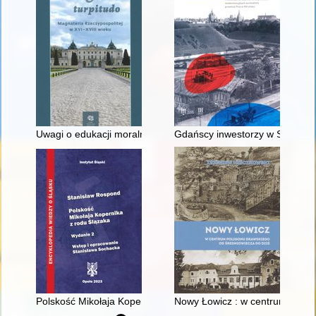
Uwagi o edukacji moralnej synów szlacheckich w XVI-wiecznej 
Gdańscy inwestorzy w Sopocie :
Polskość Mikołaja Kopernika z rodu Ślązaka
Nowy Łowicz : w centrum polig