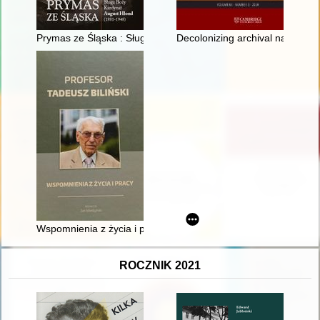
Prymas ze Śląska : Sługa Boży Kardynał August Hlond (1881-
Decolonizing archival narratives 
Wspomnienia z życia i pracy
ROCZNIK 2021