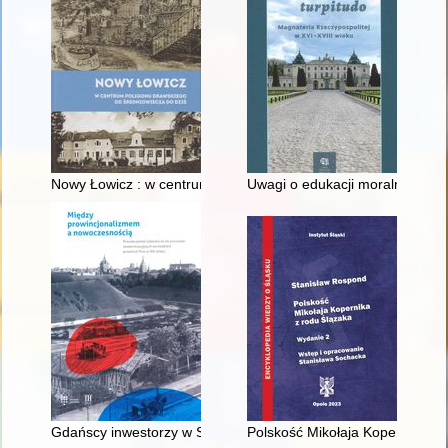
Nowy Łowicz : w centrum poligonu drawskiego od średniowiecz
Uwagi o edukacji moralnej synó
Gdańscy inwestorzy w Sopocie : prestiż finansowy i towarzyski
Polskość Mikołaja Kopernika z 