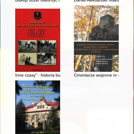
Biskup Józef Giedroyć i duchowieństwo Litwy w służbie Napol
Daniel Aleksander Rakowicz, au
Inne czasy" : historia budowy remizy OSP Włosienica : 120 la
Cmentarze wojenne nr 444 i 44