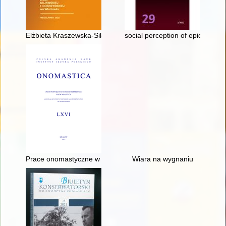
Elżbieta Kraszewska-Sikorska (1954-2020)
social perception of epidemics
Prace onomastyczne w dorobku naukowym Profesora Aleksand
Wiara na wygnaniu