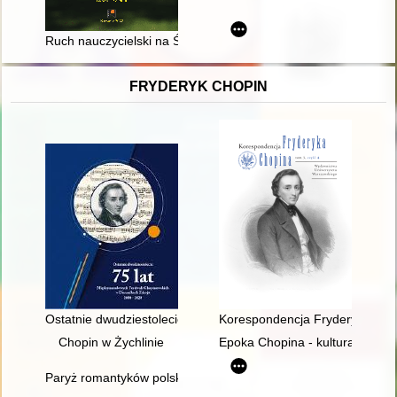
Ruch nauczycielski na Śląsku Cieszyńskim
FRYDERYK CHOPIN
Ostatnie dwudziestolecie : 75 lat Międzynarodowych Festiwal
Korespondencja Fryderyka Chopi
Chopin w Żychlinie
Epoka Chopina - kultura romant
Paryż romantyków polskich: Mickiewicz, Słowacki, Chopin, Kras