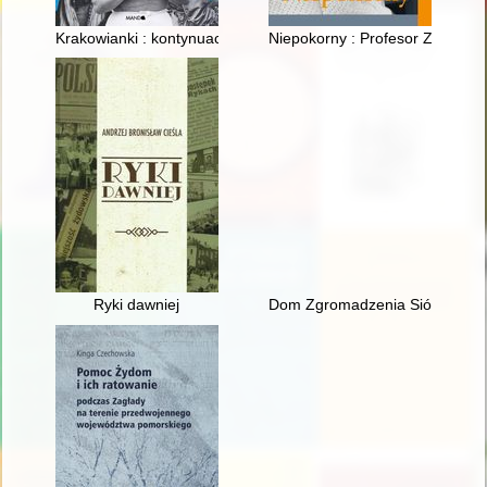
Krakowianki : kontynuacja : herstoryczne portrety niezwykłych 
Niepokorny : Profesor Zbigniew W
Ryki dawniej
Dom Zgromadzenia Sióstr Służe