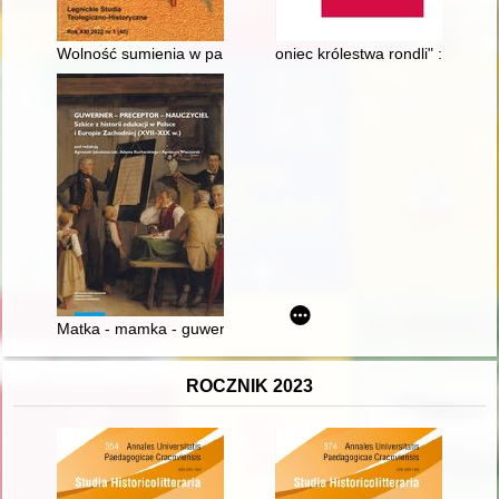
Wolność sumienia w państwie totalitarnym : relacje Włochy - Sto
oniec królestwa rondli" : kim b
Matka - mamka - guwernantka : kobiece role w procesie wycho
ROCZNIK 2023