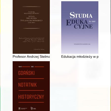
Profesor Andrzej Stelmachowski : wybitny prawnik agrarysta
Edukacja młodzieży w prasie sp