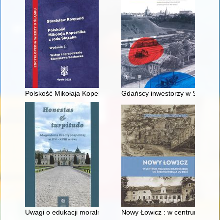
Polskość Mikołaja Kopernika z rodu Ślązaka
Gdańscy inwestorzy w Sopocie :
Uwagi o edukacji moralnej synów szlacheckich w XVI-wiecznej 
Nowy Łowicz : w centrum polig