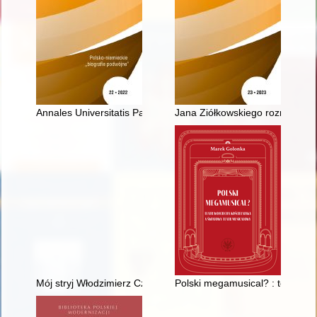
Annales Universitatis Paedagogicae Cracoviensis. [T.] 22 (202
Jana Ziółkowskiego rozrachunki z
Mój stryj Włodzimierz Czumakow
Polski megamusical? : teatr Wo