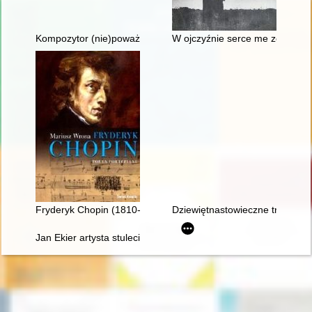
Kompozytor (nie)poważny. Poczucie humoru Fryderyka Chopi
W ojczyźnie serce me zostało"
Fryderyk Chopin (1810-1849). Poeta fortepianu
Dziewiętnastowieczne transkryp
Jan Ekier artysta stulecia - w darze Chopinowi. Księga dedykow