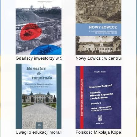
Gdańscy inwestorzy w Sopocie : prestiż finansowy i towarzyski
Nowy Łowicz : w centrum polig
Uwagi o edukacji moralnej synów szlacheckich w XVI-wiecznej 
Polskość Mikołaja Kopernika z 