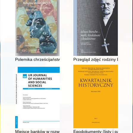
Polemika chrześcijaństwa z pogaństwem : prezentacja w zarys
Przegląd zdjęć rodziny Bursche
Miejsce banków w rozwoju gospodarczym ziem polskich w lat
Egodokumenty (listy i pamiętnik