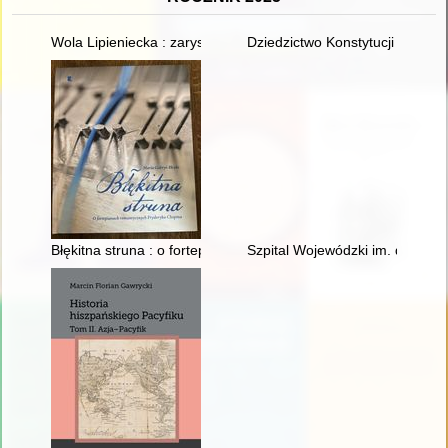
Wola Lipieniecka : zarys dziejów
Dziedzictwo Konstytucji 1812 ro
Błękitna struna : o fortepianach romantycznych Fryderyka Cho
Szpital Wojewódzki im. dr. Lu