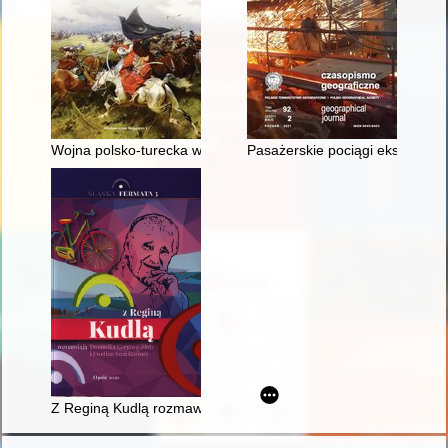
Wojna polsko-turecka w latach 1633-1634
Pasażerskie pociągi ekspresowe 
Z Reginą Kudlą rozmawiają Dominika Gorgosz-Złoty i Ewelina 