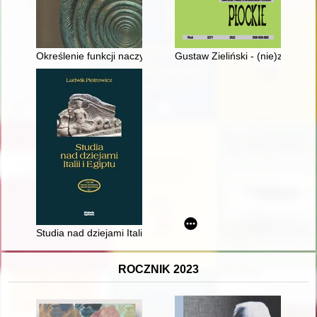
Określenie funkcji naczynia ceramicznego z Zarszyna (skarb 
Gustaw Zieliński - (nie)zapomni
Studia nad dziejami Italii i Egiptu
ROCZNIK 2023