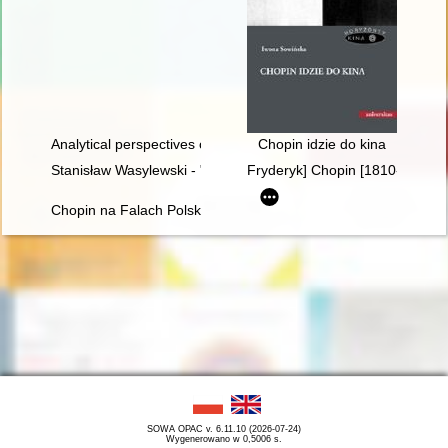
Analytical perspectives on the music of Chopin
Chopin idzie do kina
Stanisław Wasylewski - "opolanin z wyboru" o Fryderyku Chopi
Fryderyk] Chopin [1810-1849] i
Chopin na Falach Polskiego Radia
SOWA OPAC v. 6.11.10 (2026-07-24)
Wygenerowano w 0,5006 s.