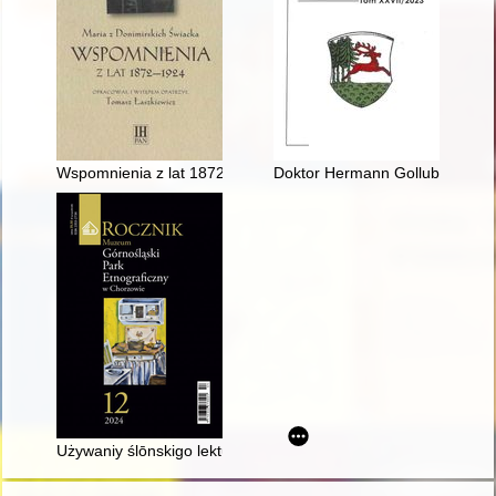
Wspomnienia z lat 1872-1924
Doktor Hermann Gollub, królewi
Używaniy ślōnskigo lektu we polskich państwowych i samorz