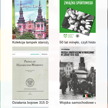
Kolekcja lampek starożytnych w Muzeum Jezuitów w Świętej L
50 lat minęło, czyli historia Kl
Działania bojowe 315 Dywizjonu Myśliwskiego "Dęblińskiego" po
Wojska samochodowe w Warsza