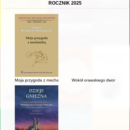
ROCZNIK 2025
Moja przygoda z mechaniką : z Podlasia do Instytutu Polskiej
Wokół orawskiego dworu : podró