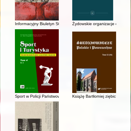
Informacyjny Biuletyn Strajkowy "Solidarność" jako nośnik "kult
Żydowskie organizacje charyta
Sport w Policji Państwowej Województwa Śląskiego w latach 192
Książę Bartłomiej ziębicki o ko