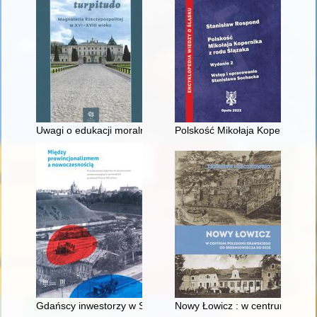
Uwagi o edukacji moralnej synów szlacheckich w XVI-wiecznej 
Polskość Mikołaja Kopernika z 
Gdańscy inwestorzy w Sopocie : prestiż finansowy i towarzyski
Nowy Łowicz : w centrum polig