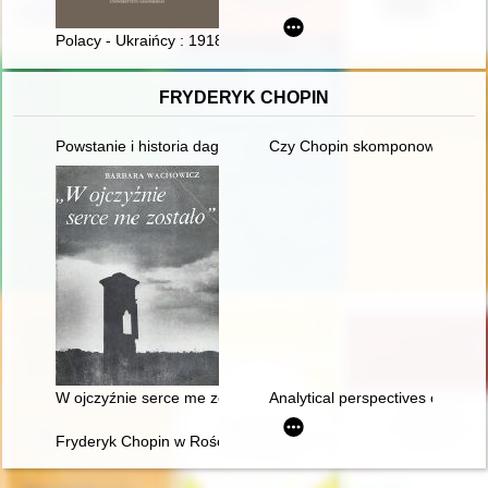
Polacy - Ukraińcy : 1918-1944-1989
FRYDERYK CHOPIN
Powstanie i historia dagerotypowych wizerunków Fryderyka Ch
Czy Chopin skomponował etiud
W ojczyźnie serce me zostało". Szlakiem Mickiewicza, Słowa
Analytical perspectives on the 
Fryderyk Chopin w Rościszewie