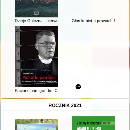
Dzieje Gniezna - pierwszej stolicy Polski
Głos kobiet o prawach Polek w ś
Paciorki pamięci : ks. Czesław Cofta - droga do męczeństwa
ROCZNIK 2021