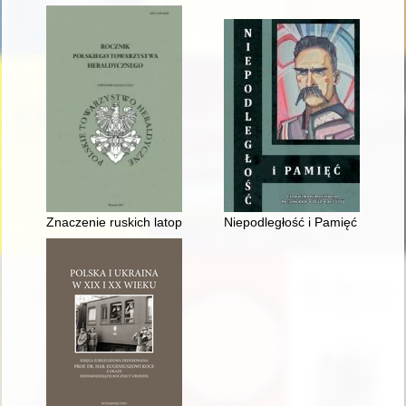
Znaczenie ruskich latopisów dla badań dziejów średniowieczne
Niepodległość i Pamięć : czaso