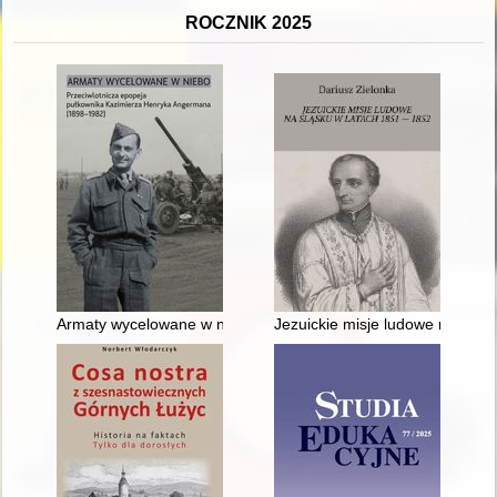
ROCZNIK 2025
Armaty wycelowane w niebo : przeciwlotnicza epopeja pułko
Jezuickie misje ludowe na Śląs