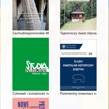
Zachodniopomorskie Wiadomości Konserwatorskie. R. 11 (202
Tajemniczy świat młynarstwa p
Człowiek i tożsamość narodowa poza granicami kraju : dzieje 
Pośmiertny inwentarz ruchomośc