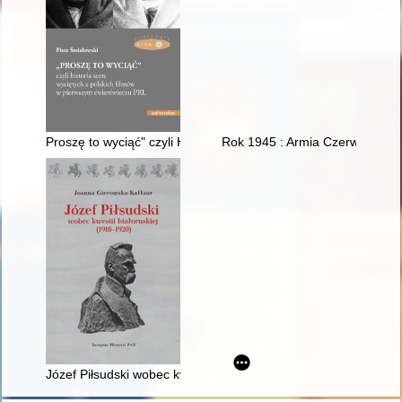
Proszę to wyciąć" czyli Historia scen wyciętych z polskich fi
Rok 1945 : Armia Czerwona wk
Józef Piłsudski wobec kwestii białoruskiej (1918-1920)