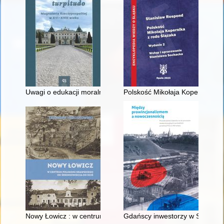
Uwagi o edukacji moralnej synów szlacheckich w XVI-wiecznej 
Polskość Mikołaja Kopernika z 
Nowy Łowicz : w centrum poligonu drawskiego od średniowiecz
Gdańscy inwestorzy w Sopocie :