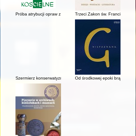
Próba atrybucji opraw z księgozbioru Benedykta Herbesta (zm. 
Trzeci Zakon św. Franciszka z 
Szermierz konserwatyzmu i klerykalizmu : (uwagi o książce pr
Od środkowej epoki brązu do cz