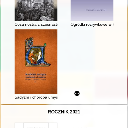
Cosa nostra z szesnastowiecznych Górnych Łużyc : historia na 
Ogródki rozrywkowe w Poznaniu
Sadyzm i choroba umysłowa w środowisku magnackim dawnej R
ROCZNIK 2021