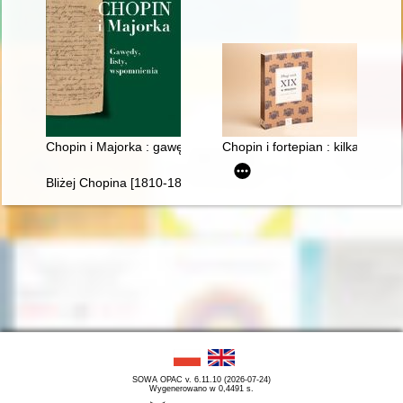
Chopin i Majorka : gawędy, listy, wspomnienia
Chopin i fortepian : kilka uwag 
Bliżej Chopina [1810-1849]
SOWA OPAC v. 6.11.10 (2026-07-24)
Wygenerowano w 0,4491 s.