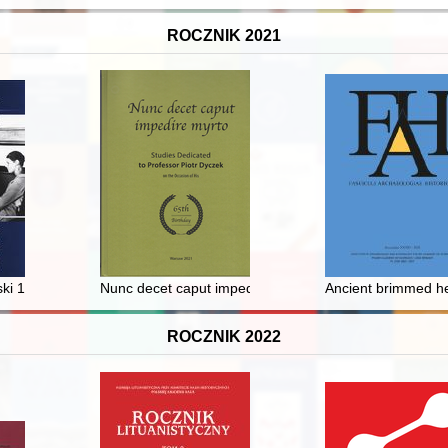
ROCZNIK 2021
ski 1919-1939
Nunc decet caput impedire myrto : studies dedicated to
Ancient brimmed hel
ROCZNIK 2022