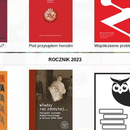
j części byłych Prus Wschodnich w latach 1945-1946
u? : Żydzi w polskich dążeniach niepodległościowych 1794-1918 = Shou
Pod przysądem horodnictwa wileńskiego - recenzja]
Współczesne proble
ROCZNIK 2023