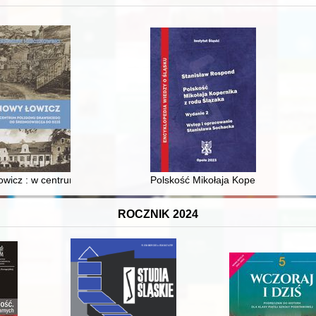
 i towarzyski lokalnego mieszczaństwa w 2. poł. XIX w
wicz : w centrum poligonu drawskiego od średniowiecza do dziś
Polskość Mikołaja Kopernika z rodu 
ROCZNIK 2024