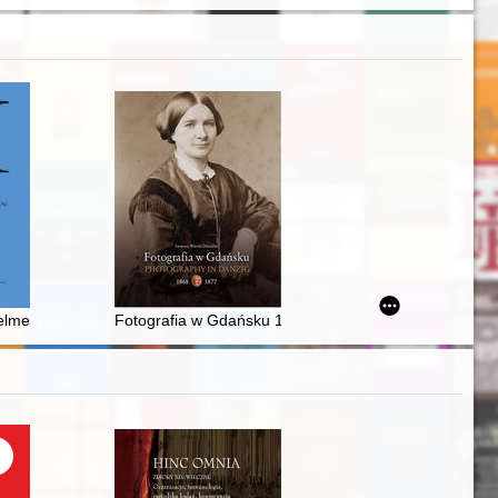
 professor Piotr Dyczek on the occasion of his 65th birthday
mets as introduction to medieval kettle hats?
Fotografia w Gdańsku 1868-1877 = Photography in D