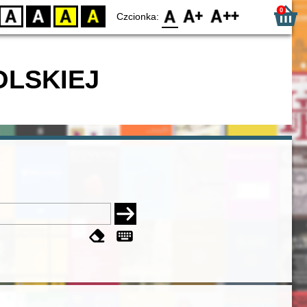
0
D
BW
YB
BY
F0
F1
F2
Czcionka:
OLSKIEJ