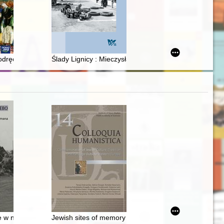
-Gnieźnieńskie - spotkanie 22
odręcznik do historii dla klasy piątej szkoły podstawowej
Ślady Lignicy : Mieczysław Pietkiewicz (1908-1996) - p
II RP
yna Ukleja-Czarnowskiego i Elżbiety Dorszyńskiej
 w niebo : przeciwlotnicza epopeja pułkownika Kazimierza Henryka A
Jewish sites of memory in Europe : local, national an