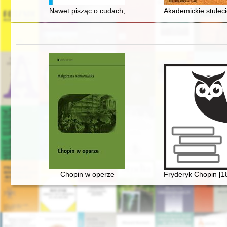
Nawet pisząc o cudach, lepiej trzymać się faktów : ki
Akademickie stulecie
Chopin w operze
Fryderyk Chopin [1