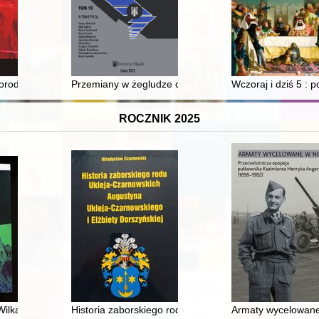
kościoły : gospodarka : religie : osadnictwo
orodność : grób w badaniach interdyscyplinarnych : Funeralia Lednicko
Przemiany w żegludze odrzańskiej w latach 1815-1945
Wczoraj i dziś 5 : p
ROCZNIK 2025
nterwencjonizm państwowy w ujęciu przedstawicieli myśli akademickiej 
 Wilka do Paryżewa
Historia zaborskiego rodu Ukleja-Czarnowskich August
Armaty wycelowane