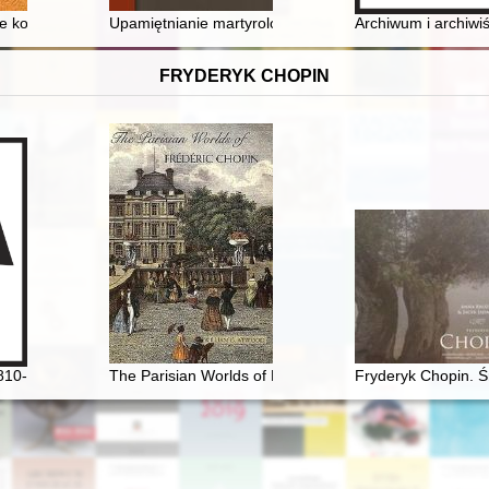
lka refleksji na kanwie lektury książki Jana J. Błońskiego "Zwycięstw
 kobiet w katolickiej Italii = The academic century of women in Catholic
Upamiętnianie martyrologii przez Polski Związek były
Archiwum i archiwi
FRYDERYK CHOPIN
810-1849]
The Parisian Worlds of Frédéric Chopin
Fryderyk Chopin. Ś