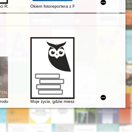
o sławnej cudami w swoich obrazach... Tradycje o cudownych ocaleniach
 Italy
ch Więźniów Politycznych w latach 1946-1949
ści Rządu Gubernialnego Piotrkowskiego
Okiem fotoreportera z Peerelu : ikonograficzne źródła
rodowisko społeczne, osobowość, założenia twórcze
Moje życie, gdzie mieszka B[r]zowski?" - glosa do da