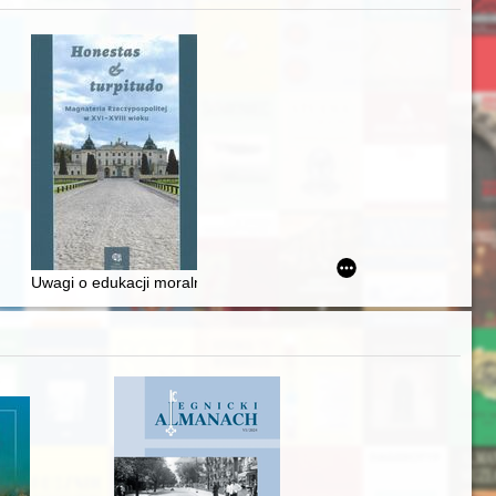
Ślązaka
Uwagi o edukacji moralnej synów szlacheckich w XVI-wiecznej Rze