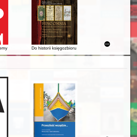
lder to shoulder? : Jewish involvement in Poland's aspirations for i
my polskiego muzealnictwa technicznego oraz ochrony i konserwacji dz
Do historii księgozbioru Ksawerego Kosseckiego (1778