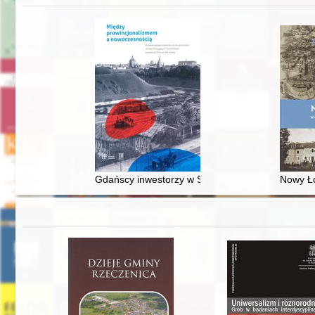
Gdańscy inwestorzy w Sopocie : prestiż finansowy
Nowy Ło