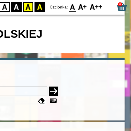
0
D
BW
YB
BY
F0
F1
F2
Czcionka:
OLSKIEJ