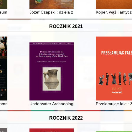
umy w latach 1780-1781
zeum
Józef Czapski : dzieła z kolekcji markiza Michaela Popi
Koper, wąż i anty
ROCZNIK 2021
 medycyny
Commonwealth, 1733-1795 : light and flame
Underwater Archaeological Exploration in the Waters o
Przełamując fale : 
ROCZNIK 2022