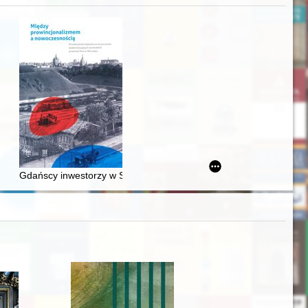
acheckich w XVI-wiecznej Rzeczypospolitej
Gdańscy inwestorzy w Sopocie : prestiż finansowy i towarzyski lo