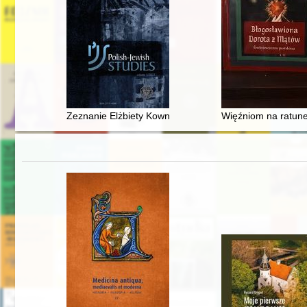
Zeznanie Elżbiety Kowner vel Wandy Bieńkowskiej w spra
Więźniom na ratunek