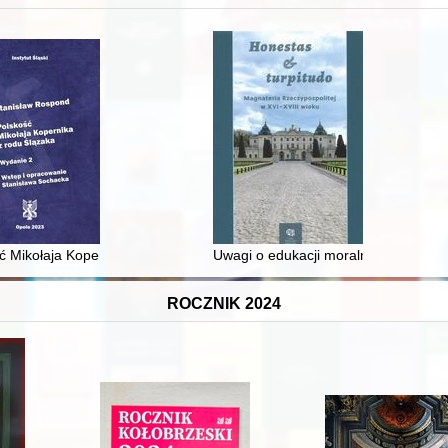
 średniowiecza do dziś
ć Mikołaja Kopernika z rodu Ślązaka
Uwagi o edukacji moralnej synów szl
ROCZNIK 2024