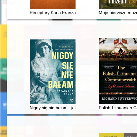
Receptury Karla Franza Heintza w czasie epidemii dż
Moje pierwsze mu
Nigdy się nie bałam : jak polskie lekarki pisały historię
Polish-Lithuanian 