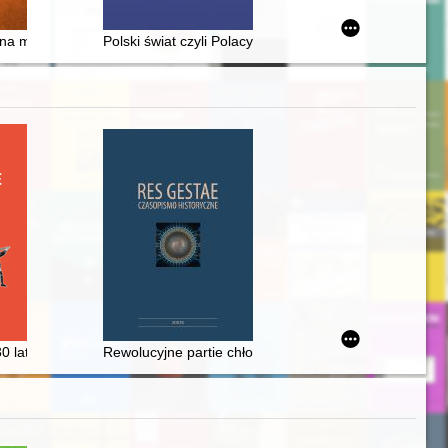
ela de Boisgelin
czna medycyna
Polski świat czyli Polacy na świecie i powiązania Polski
f Tendra Spit and Berezan Island in 2017
30 lat Monnet International School
Rewolucyjne partie chłopskie w II RP w świetle historiog