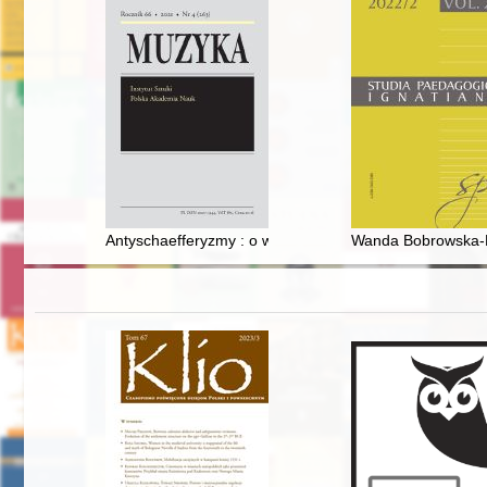
Antyschaefferyzmy : o wybranych postawach krytycznyc
Wanda Bobrowska-No