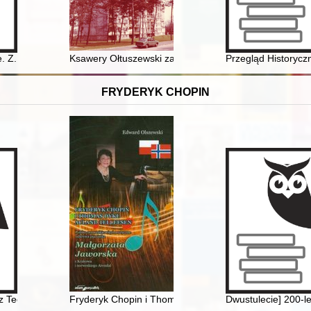
 nowelizacji konstytucji PRL-u w 1976 r. = Konstanty Łubieński and S
. Z. 2
Ksawery Ołtuszewski zarządca dóbr Zegrze i rodziny s
Przegląd Historycz
FRYDERYK CHOPIN
z Teofil Kwiatkowski (1809-1891). Malarstwo i rysunek ze zbiorów Muzeu
Fryderyk Chopin i Thomas Dyke Acland Tellefsen. Pol
Dwustulecie] 200-l