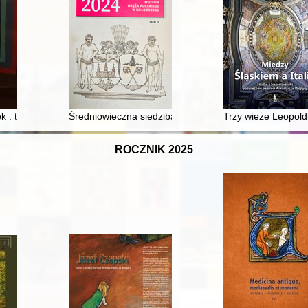
wie działalności Emilii Dyny i Elżbiety Gajewskiej : źródło do dziejó
 : trzy mikrohistorie z cudów błogosławionej Doroty
Średniowieczna siedziba obronna rodu Manteuffel w m. 
Trzy wieże Leopold
ROCZNIK 2025