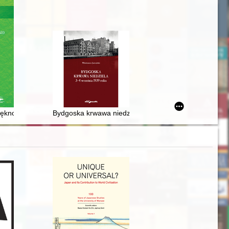
psychologicznego = Wanda Bobrowska-Nowak (1925-2003) : a research
iękno
Bydgoska krwawa niedziela 3-4 września 1939 roku