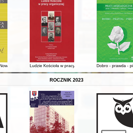
h wobec myśli i twórczości Bogusława Schaeffera z lat 1956-1976
wak (1925–2003) : badaczka polskiego dziedzictwa pedagogicznego i 
Ludzie Kościoła w pracy organicznej
Dobro - prawda - p
ROCZNIK 2023