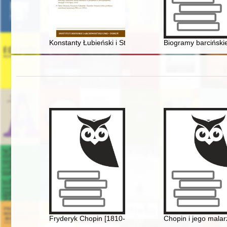
Konstanty Łubieński i Stanisław Stomma wobec problemu
Biogramy barcińskie
Fryderyk Chopin [1810-1849] i jego muzyka
Chopin i jego malar