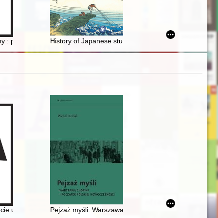
tanisław Stomma on the problem of amending the Constitution of the Pe
koligacone
ny : pismo Towarzystwa Miłośników Historii w Warszawie Oddziału Polsk
History of Japanese studies at the University of Warsaw
m Narodowego w Warszawie i Biblioteki Polskiej w Paryżu. Chopin et so
sko-norweskie więzi muzyczne odkrywa pianistka Małgorzata Jaworska 
ecie urodzin Fryderyka Chopina
Pejzaż myśli. Warszawa Chopina i początek polskiej 