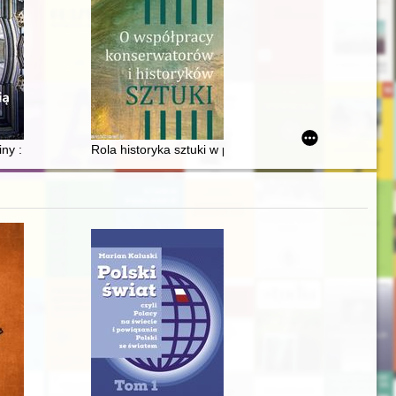
w Polaków ratujących Żydów
Starnin (Kiełpino), pow. kołobrzeski
iny : gmach Uniwersytetu Wrocławskiego jako symbol władzy cesarskie
Rola historyka sztuki w przygotowaniu dokumentacji 