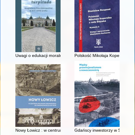
Uwagi o edukacji moralnej synów szlacheckich w XVI-wiecznej 
Polskość Mikołaja Kopernika z 
Nowy Łowicz : w centrum poligonu drawskiego od średniowiecz
Gdańscy inwestorzy w Sopocie :