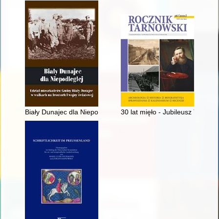
Biały Dunajec dla Niepodległej : udział mieszkańców Gminy Bia
30 lat mięło - Jubileusz TTK i