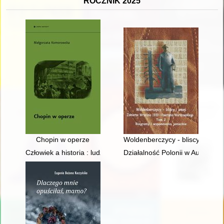
ROCZNIK 2025
Chopin w operze
Woldenberczycy - bliscy i znani
Człowiek a historia : ludzie i wydarzenia : praca zbiorowa. T. 11
Działalność Polonii w Austrii na