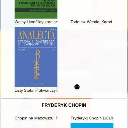
Wojny i konflikty zbrojne po 1945 roku : zbiór studiów. T. 9
Tadeusz Westfal Karaś (1915-1
Listy Stefanii Skwarczyńskiej do Anatola Sterna = Letters from
FRYDERYK CHOPIN
Chopin na Mazowszu. Przewodnik po miejscach historycznych
Fryderyk] Chopin [1810-1849]