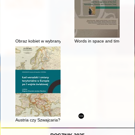
Obraz kobiet w wybranych dziełach historiografii kościelnej z VI
Words in space and time - rece
Austria czy Szwajcaria? Kwestia przynależności państwowej Vo