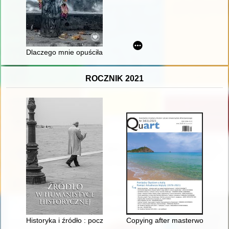
Dlaczego mnie opuściłaś, mamo?
ROCZNIK 2021
Historyka i źródło : początki metody historycznej w pracach Ch.
Copying after masterworks of an