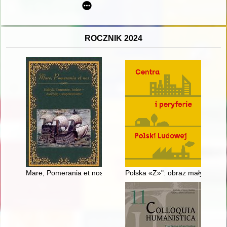
ROCZNIK 2024
Mare, Pomerania et nos : Bałtyk, Pomorze, ludzie - dawniej i 
Polska «Z»": obraz małych mias