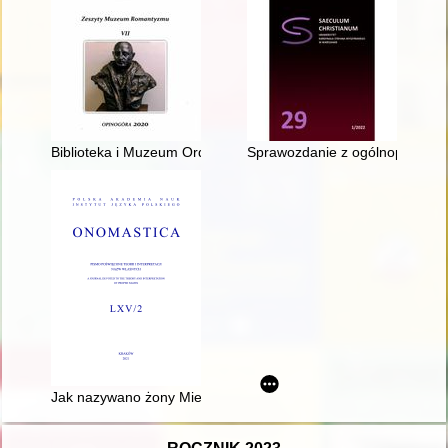
Biblioteka i Muzeum Ordynacji Krasińskich w Warszawie
Sprawozdanie z ogólnopolskiej 
Jak nazywano żony Mieszka I : z antroponimii literackiej