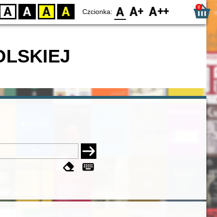
0
D
BW
YB
BY
F0
F1
F2
Czcionka:
OLSKIEJ