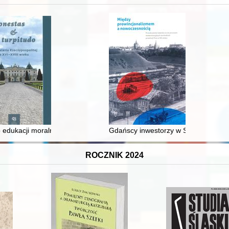
 średniowiecza do dziś
 edukacji moralnej synów szlacheckich w XVI-wiecznej Rzeczypospolite
Gdańscy inwestorzy w Sopocie : prest
ROCZNIK 2024