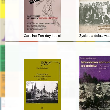
Caroline Ferriday i polskie króliki z Ravensbrück : his
Życie dla dobra ws