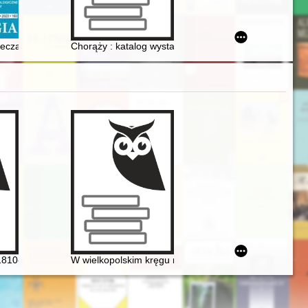
h leśnych w Polsce = Non-formal exhibition of tangible cultural heritag
piełuszki w Górsku : rok 2022
ieczami dla Polskiej Marynarki Handlowej
Chorąży : katalog wystawy
kspozycje Fryderyka Chopina
1810-1849] i George Sand [1804-1876] miłość nie od pierwszego wejrz
W wielkopolskim kręgu rodziny Fryderyka Chopina