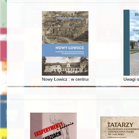
Nowy Łowicz : w centrum poligonu drawskiego od
Uwagi o