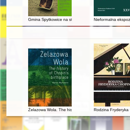
Gmina Spytkowice na starej fotografii - recenzja]
Nieformalna ekspozy
Żelazowa Wola. The history of Chopin's birthplace
Rodzina Fryderyka 