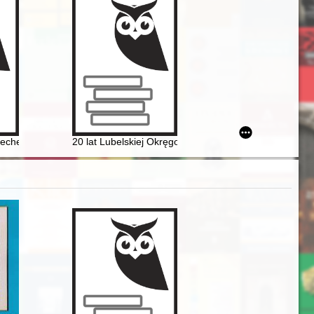
ryskiej (1746-1835) w czasach panowania Stanisława Augusta
echezy : o rozwoju, funkcji i znaczeniu zwyczajów związanych z kulte
20 lat Lubelskiej Okręgowej Izby Inżynierów Budownic