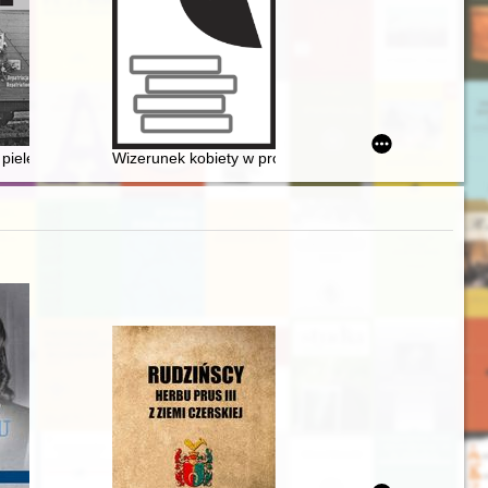
ość Pawła Szefki
pielęgnowania dziedzictwa Ormian polskich : konteksty śląskie : (zary
Wizerunek kobiety w prowincjonalnej prasie fachowej 