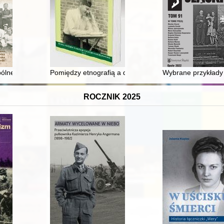
toria zamknięta w archiwum
pólnego
Pomiędzy etnografią a dramaturgią kaszubską : twórcz
Wybrane przykłady 
ROCZNIK 2025