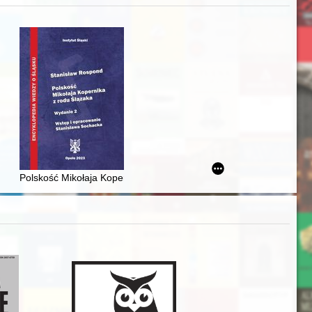
j
iż finansowy i towarzyski lokalnego mieszczaństwa w 2. poł. XIX w
Polskość Mikołaja Kopernika z rodu Ślązaka