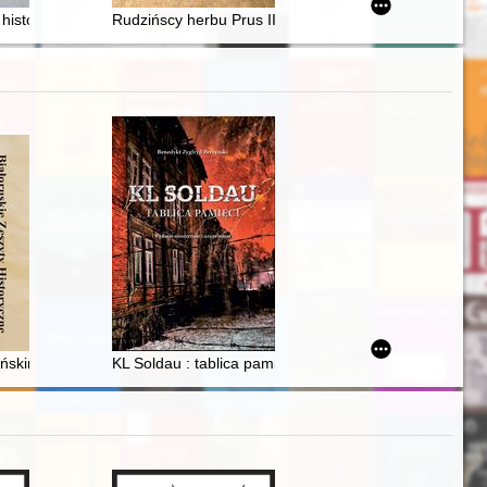
a pułkownika Kazimierza Henryka Angermana (1898-1982)
historia łączniczki "Wery"
Rudzińscy herbu Prus III z ziemi ciechanowskiej w arch
 Józefa Oblubieńca Najświętszej Maryi Panny na Kole
racji w łódzkim UB
lańskimi Kuszkami a królewskimi Hredelami z 1581 roku
KL Soldau : tablica pamięci