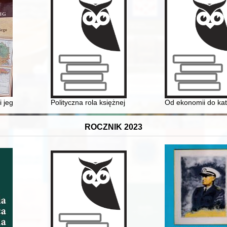
 i jego wielka mapa narodowości Cesarstwa Austriackiego
Polityczna rola księżnej Izabeli z Flemmingów Czarto
Od ekonomii do kat
ROCZNIK 2023