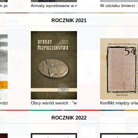
po polsku : "partyzanci" Moczara
Armaty wycelowane w niebo : przeciwlotnicza epopej
W uścisku śmierci : 
ROCZNIK 2021
Historii Polski - wkład prymasa Stefana Wyszyńskiego
erdzia Bożego w Archidiecezji Warszawskiej na przykładzie parafii św.
Obcy wśród swoich : "wtyczki" żołnierzy drugiej konspi
Konflikt między or
ROCZNIK 2022