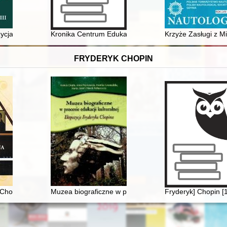
cja materialnego dziedzictwa kulturowego - archeologicznego na terenac
Kronika Centrum Edukacji Młodzieży im. ks. Jerzego Po
Krzyże Zasługi z M
FRYDERYK CHOPIN
Chopina. Fakty i domniemania
Muzea biograficzne w procesie edukacji kulturalnej. E
Fryderyk] Chopin [