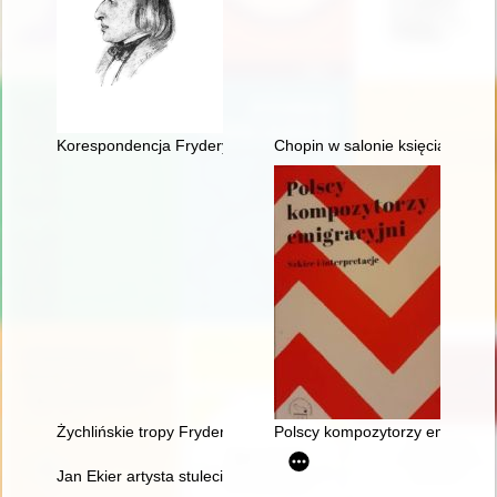
Korespondencja Fryderyka Chopina. T. 3 cz. 1,
Chopin w salonie księcia Anton
Żychlińskie tropy Fryderyka [Chopina]
Polscy kompozytorzy emigracyjni
Jan Ekier artysta stulecia - w darze Chopinowi. Księga dedykow