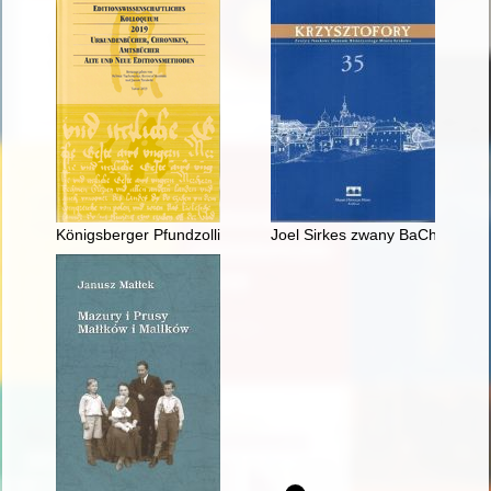
Königsberger Pfundzolliste von 1367 bis 1374 : ein Amtsbuch "
Joel Sirkes zwany BaCh (1561-