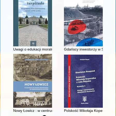
Uwagi o edukacji moralnej synów szlacheckich w XVI-wiecznej 
Gdańscy inwestorzy w Sopocie :
Nowy Łowicz : w centrum poligonu drawskiego od średniowiecz
Polskość Mikołaja Kopernika z 