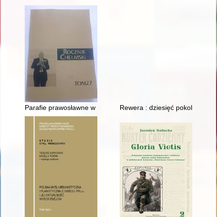
Parafie prawosławne w międzywojennym powiecie chełmskim
Rewera : dziesięć pokoleń rodz