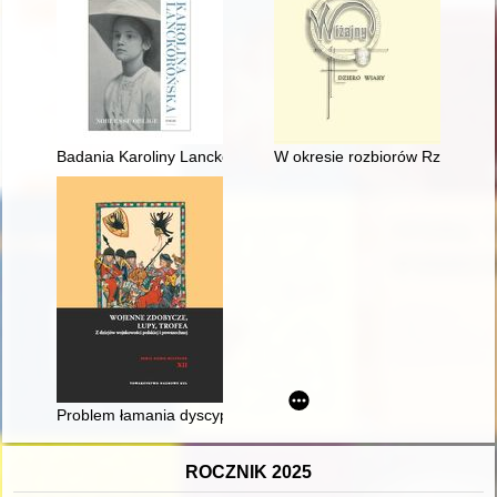
Badania Karoliny Lanckorońskiej nad twórczością Michała Anio
W okresie rozbiorów Rzeczyposp
Problem łamania dyscypliny w wojsku z chęci zdobycia jeńców 
ROCZNIK 2025