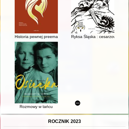
Historia pewnej preemancypantki : rzecz o "Wandzie" Tekli Łub
Ryksa Śląska : cesarzowa Hiszp
Rozmowy w tańcu
ROCZNIK 2023