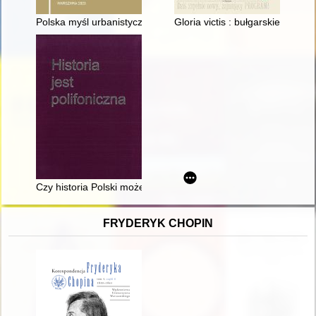
Polska myśl urbanistyczna i planistyczna z okresu PRL-u i jej 
Gloria victis : bułgarskie dzia
Czy historia Polski może być przedmiotem prywatnego objawien
FRYDERYK CHOPIN