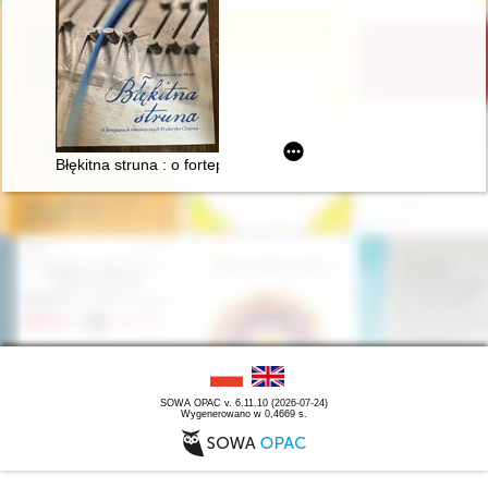
Błękitna struna : o fortepianach romantycznych Fryderyka Cho
SOWA OPAC v. 6.11.10 (2026-07-24)
Wygenerowano w 0,4669 s.