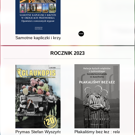
Samotne kapliczki i krzyże w okolicach Przeworska : opowieś
ROCZNIK 2023
Prymas Stefan Wyszyński jako przewodniczący Episkopatu Pols
Płakaliśmy bez łez : relacje 