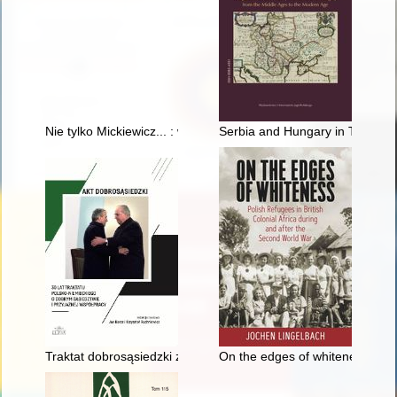
Nie tylko Mickiewicz... : wybrane pomniki i tablice pamiątkowe
Serbia and Hungary in Theodor
Traktat dobrosąsiedzki z 1991 r. a droga Polski do Unii Europej
On the edges of whiteness : Pol