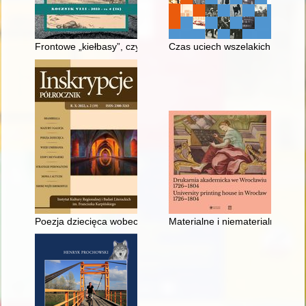
Frontowe „kiełbasy”, czyli Jednostki balonowe Kaiserliche und K
Czas uciech wszelakich : pozna
Poezja dziecięca wobec uczuć, czyli O emocjonalnej wielojęzy
Materialne i niematerialne dzie