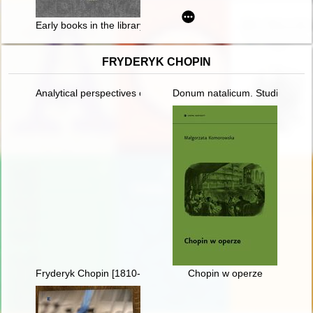
Early books in the library of the parish of St John the Baptist 
FRYDERYK CHOPIN
Analytical perspectives on the music of Chopin
Donum natalicum. Studia Thadd
Fryderyk Chopin [1810-1849]. Ród i nazwisko jakiego nie zna
Chopin w operze