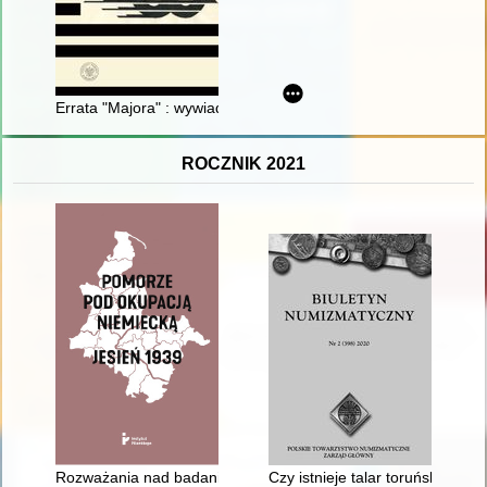
Errata "Majora" : wywiad rzeka z Dariuszem Olszewskim
ROCZNIK 2021
Rozważania nad badaniami historii niemieckiej okupacji Pomor
Czy istnieje talar toruński z ok