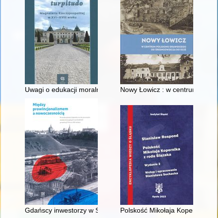
Uwagi o edukacji moralnej synów szlacheckich w XVI-wiecznej 
Nowy Łowicz : w centrum polig
Gdańscy inwestorzy w Sopocie : prestiż finansowy i towarzyski
Polskość Mikołaja Kopernika z 