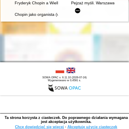
Fryderyk Chopin a Wielkopolska
Pejzaż myśli. Warszawa Chopina
Chopin jako organista (w 150. rocznicę śmierci)
SOWA OPAC v. 6.11.10 (2026-07-24)
Wygenerowano w 0,4591 s.
Ta strona korzysta z ciasteczek. Do poprawnego działania wymagana
jest akceptacja użytkownika.
Chcę dowiedzieć się więcej
∙
Akceptuję użycie ciasteczek