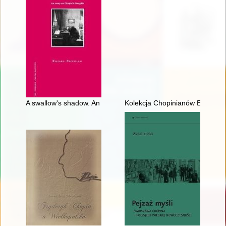
A swallow's shadow. An essay on Chopin's thoughts
Kolekcja Chopinianów Edourda