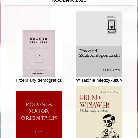
Przemiany demograficzno-społeczne w miastach byłej niemieck
W salonie międzykulturowości -