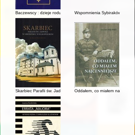
Baczewscy : dzieje rodu od 1153 roku
Wspomnienia Sybiraków : zbiór 
Skarbiec Parafii św. Jadwigi w Grodzisku Wielkopolskim
Oddałem, co miałem najcenniej