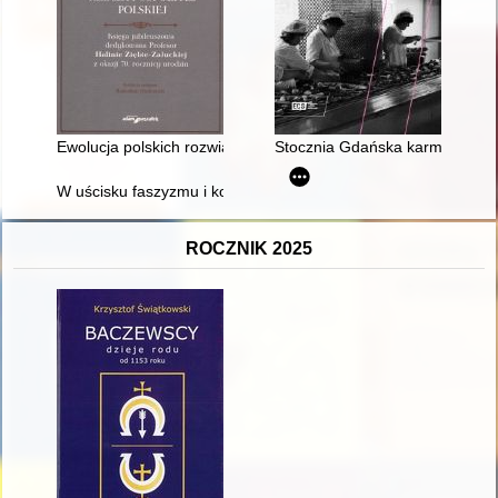
Ewolucja polskich rozwiązań konstytucyjnych w zakresie gwar
Stocznia Gdańska karmicielka : g
W uścisku faszyzmu i komunizmu : relacja mieszkańca Kujaw 
ROCZNIK 2025