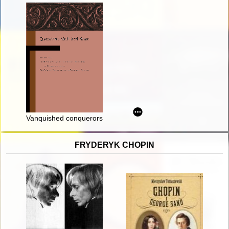
Vanquished conquerors : Slavs in medieval Greece. Pt. 1
FRYDERYK CHOPIN