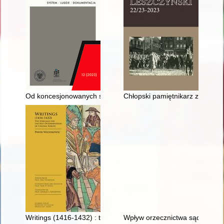
Od koncesjonowanych stowarzyszeń chrześcijańskich do Solidarn
Chłopski pamiętnikarz z podraw
Writings (1416-1432) : the struggle for the self-determination 
Wpływ orzecznictwa sądów i Tr