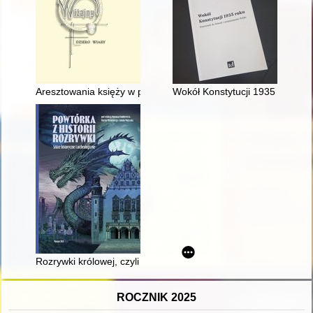
Aresztowania księży w parafii Wiżajny w 1939 r. jako następ
Wokół Konstytucji 1935 roku : pr
Rozrywki królowej, czyli Opowieść o zabawach i grach na dwor
ROCZNIK 2025