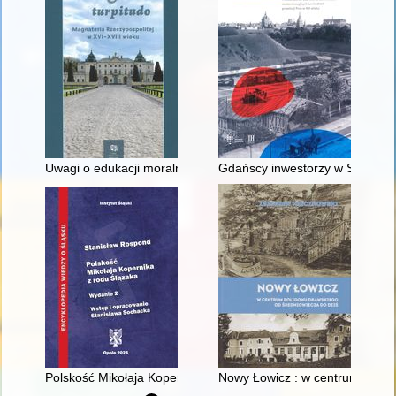
Uwagi o edukacji moralnej synów szlacheckich w XVI-wiecznej 
Gdańscy inwestorzy w Sopocie :
Polskość Mikołaja Kopernika z rodu Ślązaka
Nowy Łowicz : w centrum polig