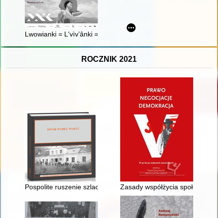
Lwowianki = L'vìv’ânki = Women of Lviv
ROCZNIK 2021
Pospolite ruszenie szlachty polskiej w 1806/1807 r. na przy
Zasady współżycia społecznego 