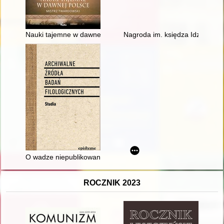
Nauki tajemne w dawnej Polsce
Nagroda im. księdza Idziego R
O wadze niepublikowanej epistolografii emigracyjnej na przy
ROCZNIK 2023