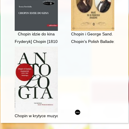
Chopin idzie do kina
Chopin i George Sand. Miłość n
Fryderyk] Chopin [1810-1849]
Chopin's Polish Ballade: Op. 38
Chopin w krytyce muzycznej (1918-1939). Antologia