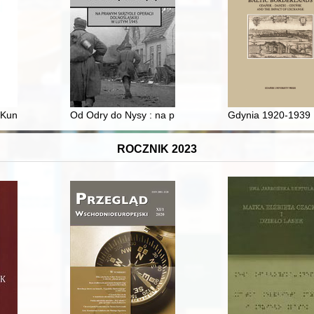
ktywa wydarzeń = Planned divisions of the Byzantine Empire in the 10
Kunigaikštystės kelių evoliucija - recenzja]
Od Odry do Nysy : na prawym skrzydle operacji dolnoś
Gdynia 1920-1939 :
ROCZNIK 2023