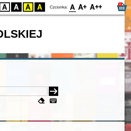
0
D
BW
YB
BY
F0
F1
F2
Czcionka:
OLSKIEJ