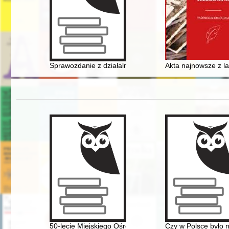
Sprawozdanie z działalności Towarzystwa Miłośników Tor
Akta najnowsze z l
50-lecie Miejskiego Ośrodka Sportu i Rekreacji w Łańc
Czy w Polsce było 