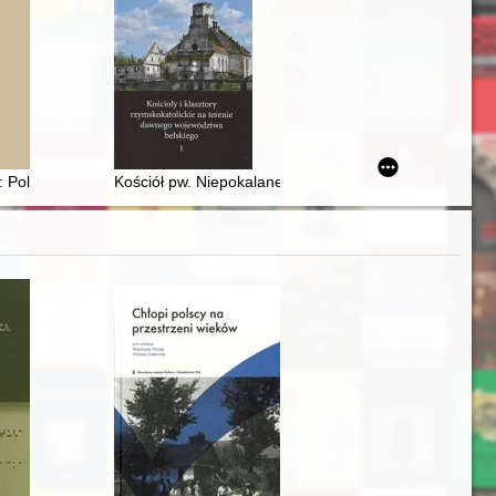
th century : a perspective of the events
ląskiej w lutym 1945
 Poland's gateway to the world
Kościół pw. Niepokalanego Poczęcia Najświętszej Marii