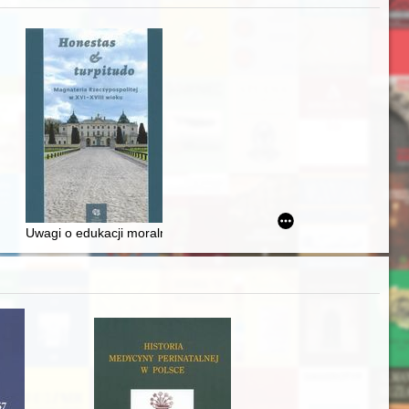
Ślązaka
Uwagi o edukacji moralnej synów szlacheckich w XVI-wiecznej Rze