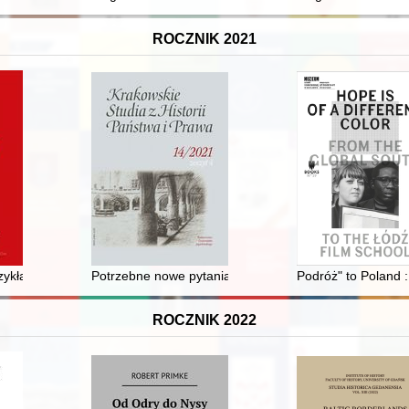
ROCZNIK 2021
śli
rzykład skutecznych negocjacji
Potrzebne nowe pytania i… większa staranność : w zwią
Podróż" to Poland :
ROCZNIK 2022