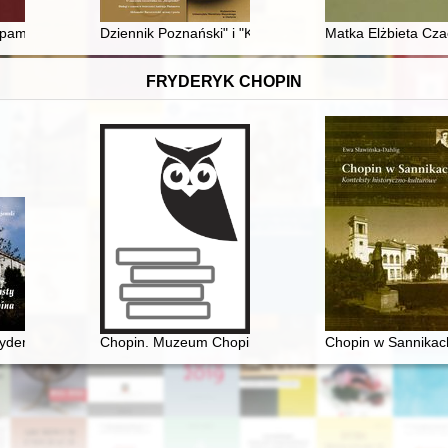
alarstwie Prus Królewskich
 pamięci o Mikołaju Koperniku w Lidzbarku Warmińskim
Dziennik Poznański" i "Kurier Poznański" wobec kwestii
Matka Elżbieta Czac
FRYDERYK CHOPIN
Fryderyka F. Chopina. Fryderyk Chopin na Mazowszu płockim, ziemi dob
Chopin. Muzeum Chopina. Chopin Museum
Chopin w Sannikach