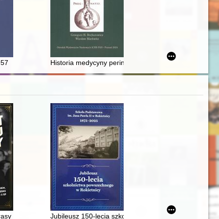
e Society of Toruń Lovers for the period from 16 May 2023 to 20 May 20
ealoga
osu marynistycznego : uwagi o narracjach filmu "Cała naprzód" Stanisła
957
Historia medycyny perinatalnej w Polsce
rzenia "Wolność dzięki zaborcy? 160-lecie zniesienia pańszczyzny", 
fia 1982-2017 : Muzeum Książki Artystycznej w Łodzi, czerwiec-lipiec 
asy : opowieść o Marianie Dąbrowskim, twórcy największego koncernu
Jubileusz 150-lecia szkolnictwa powszechnego w Roki