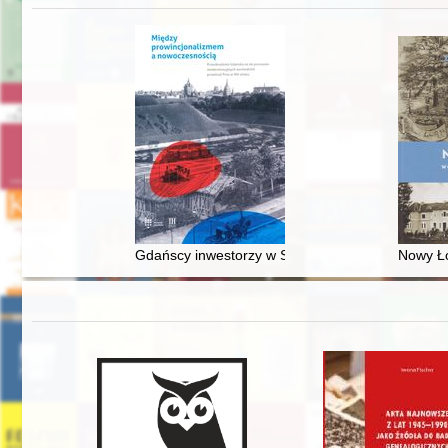
Gdańscy inwestorzy w Sopocie : prestiż finansowy
Nowy Ło