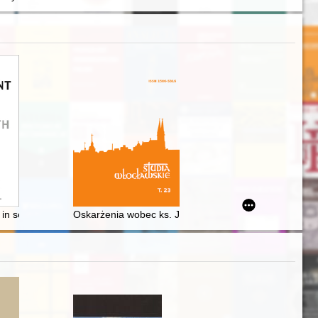
zku z pracą Piotra Pilarczyka o sądownictwie Litewskiej Komisji Skarb
 in search of a potential Moroccan cinema
Oskarżenia wobec ks. Józefa Misińskiego, proboszcza 