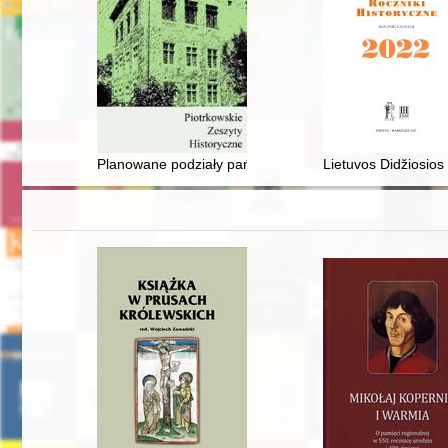
Planowane podziały państwa Romejów w X wieku : perspe
Lietuvos Didžiosios 