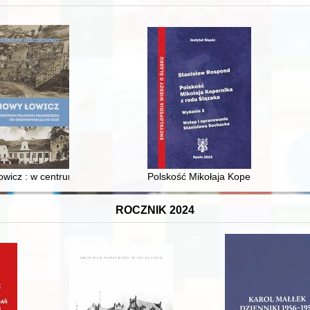
 i towarzyski lokalnego mieszczaństwa w 2. poł. XIX w
wicz : w centrum poligonu drawskiego od średniowiecza do dziś
Polskość Mikołaja Kopernika z rodu 
ROCZNIK 2024