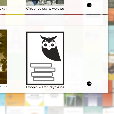
 polskiej granicy wschodniej w czasie rokowań preliminaryjnych w Rydze
ka i dzieło Lasek. T. 2
Chłopi polscy w województwach wschodnich II Rzeczpo
rzyńskiej i Pomorzu
. Konteksty historyczno-kulturowe
Chopin w Poturzynie na Ziemi Zamojskiej