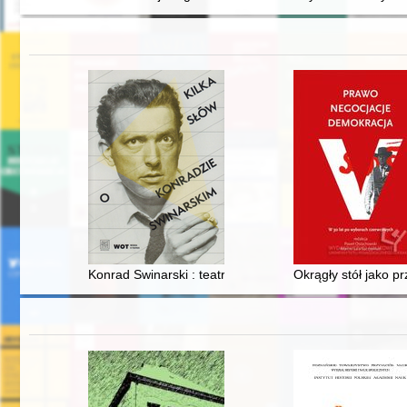
Konrad Swinarski : teatr jako sposób przekazywania my
Okrągły stół jako p