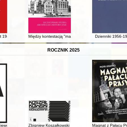
unia za okres od 16 maja 2023 r. do 20 maja 2024 r. = Activities of th
at 1945-1990 jako źródła do badań genealogicznych : vademecum gen
Między kontestacją "małej stabilizacji" a pastiszem et
Dzienniki 1956-1
ROCZNIK 2025
ucie : 1975-2025
niewolnictwo? : debata zorganizowana 17 marca 2024 r. w ramach wyda
Zbigniew Koszałkowski : projekty periodyków : monogra
Magnat z Pałacu Pr