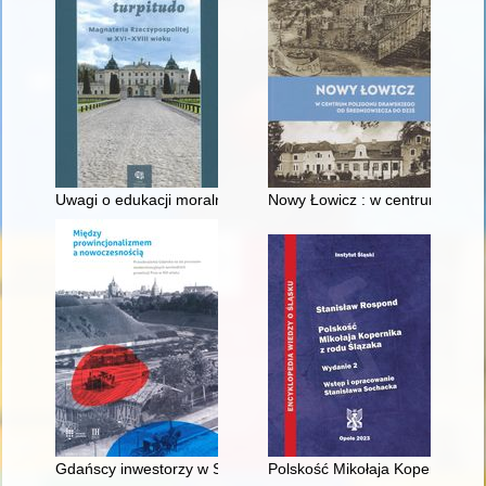
Uwagi o edukacji moralnej synów szlacheckich w XVI-wiecznej 
Nowy Łowicz : w centrum polig
Gdańscy inwestorzy w Sopocie : prestiż finansowy i towarzyski
Polskość Mikołaja Kopernika z 