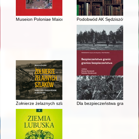
Museion Poloniae Maioris : rocznik Naukowy Fundacji Muzeów
Podobwód AK Sędziszów-Ropcz
Żołnierze żelaznych szlaków : w walce o Kresy Północno-Wsc
Dla bezpieczeństwa granicy poł