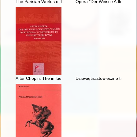
The Parisian Worlds of Frédéric Chopin
Opera "Der Weisse Adler" Raou
After Chopin. The influence of Chopin's music on European com
Dziewiętnastowieczne transkryp