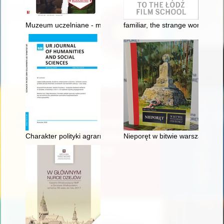
Muzeum uczelniane - muzeum w uczelni : strażnicy dziedzictwa 
familiar, the strange works by s
Charakter polityki agrarnej rządów polskich we wschodnich o
Nieporęt w bitwie warszawskiej