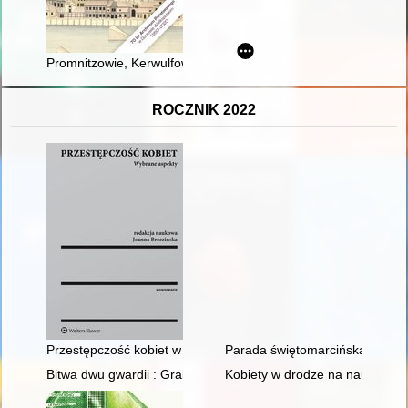
Promnitzowie, Kerwulfowie i Kawelowie, prominenci Gorzowa z
ROCZNIK 2022
Przestępczość kobiet w Polsce : aspekt kryminologiczny i ka
Parada świętomarcińska w Pozna
Bitwa dwu gwardii : Grabówka, 13-14 sierpnia 1915 r
Kobiety w drodze na naukowy Ol