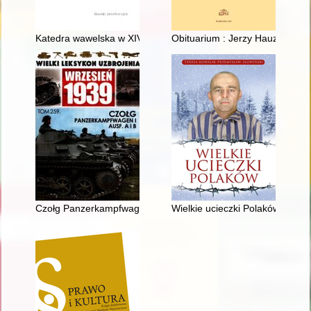
Katedra wawelska w XIV wieku
Obituarium : Jerzy Hauziński (
Czołg Panzerkampfwagen I Ausf. A i B
Wielkie ucieczki Polaków