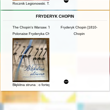
Rocznik Legionowski. T. 15 (2023)
FRYDERYK CHOPIN
The Chopin's Warsaw. The Chopin's addresses in Warsaw esta
Fryderyk Chopin [1810-1849]
Polonaise Fryderyka Chopina. Zagadka inicjalnej figury dźwię
Chopin
Błękitna struna : o fortepianach romantycznych Fryderyka Cho