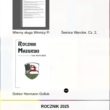
Wierny sługa Winnicy Pańskiej" ks. Tadeusz Pieczko (1936-19
Świnice Warckie. Cz. 2,
Doktor Hermann Gollub, królewiecki archiwista
ROCZNIK 2025