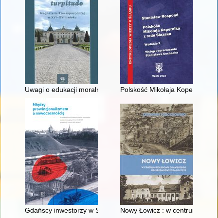
Uwagi o edukacji moralnej synów szlacheckich w XVI-wiecznej 
Polskość Mikołaja Kopernika z 
Gdańscy inwestorzy w Sopocie : prestiż finansowy i towarzyski
Nowy Łowicz : w centrum polig