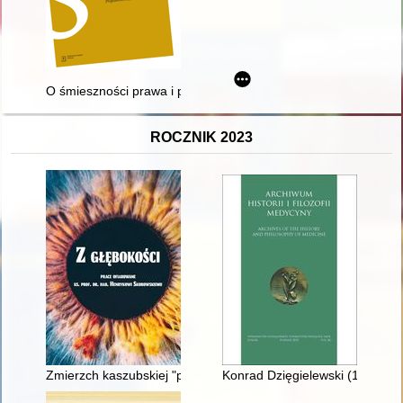
O śmieszności prawa i prawników słów kilka
ROCZNIK 2023
Zmierzch kaszubskiej "pustej nocy"
Konrad Dzięgielewski (1903-197