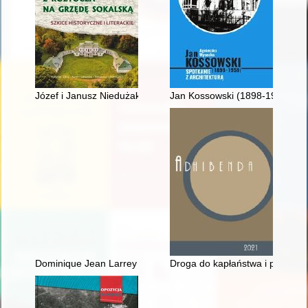
Józef i Janusz Niedużakowie z Rudy Żurawieckiej
Jan Kossowski (1898-1958) : sp
Dominique Jean Larrey : człowiek, naukowiec, innowator
Droga do kapłaństwa i posługa