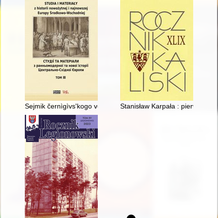
Sejmik černìgìvs'kogo voêvodstva ta vikliki bezkorolìv'â po sm
Stanisław Karpała : pierwszy pow