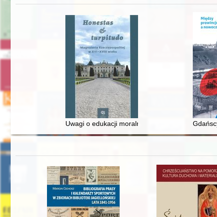
Uwagi o edukacji moralnej synów szlacheckich w 
Gdańscy