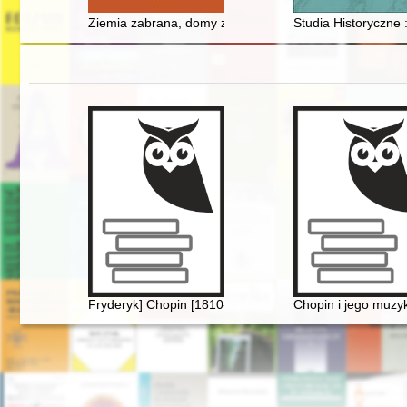
Ziemia zabrana, domy zburzone, ludzie zesłani, zmien
Studia Historyczne :
Fryderyk] Chopin [1810-1849] i George Sand [1804-187
Chopin i jego muz