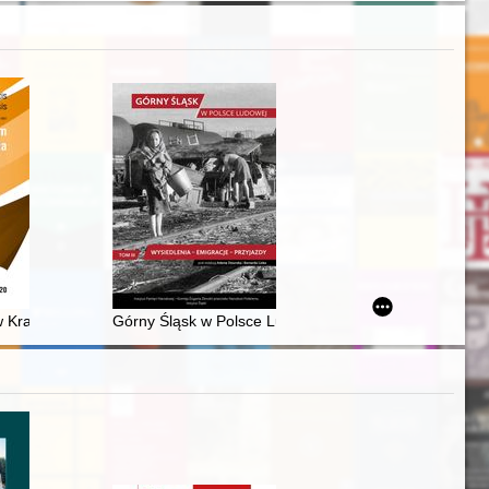
cted films and TV series
roku. T. 2,
Krakowie w pierwszych latach niepodległości
Górny Śląsk w Polsce Ludowej. T. 3,