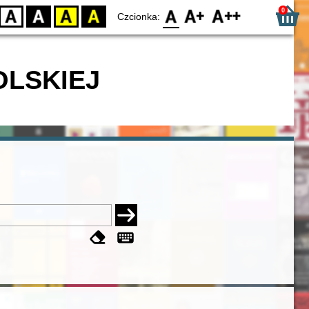
0
D
BW
YB
BY
F0
F1
F2
Czcionka:
OLSKIEJ