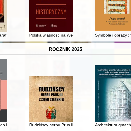
blioteki Jagiellońskiej : lata 1841-1956
afii i kultu św. Mikołaja
Polska własność na Westerplatte w latach 1919-1925
Symbole i obrazy :
ROCZNIK 2025
go Pacyfiku. T. 2,
Rudzińscy herbu Prus III z ziemi ciechanowskiej w archi
Architektura gmac