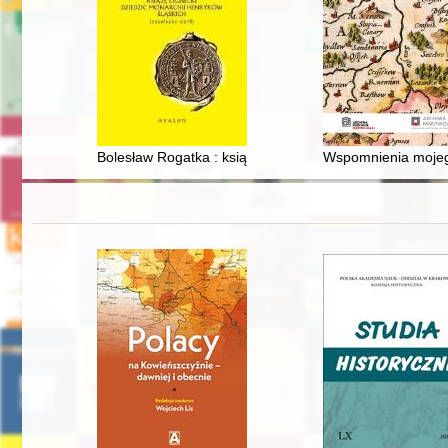
Bolesław Rogatka : książę legnicki, dziedzic monarchii
Wspomnienia mojeg