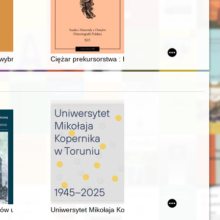
 wybrane problemy ikonografii świętych : Stanisława ze Szczepanowa,
Ciężar prekursorstwa : historia historiografii a historia i
waliach : przasnyskie grodzkie relacje oblaty. T. 8
hów użyteczności publicznej doby wczesnego modernizmu na ziemiach 
Uniwersytet Mikołaja Kopernika w Toruniu : 1945-2025