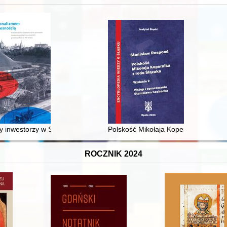
XVI-wiecznej Rzeczypospolitej
 inwestorzy w Sopocie : prestiż finansowy i towarzyski lokalnego mies
Polskość Mikołaja Kopernika z rodu 
ROCZNIK 2024