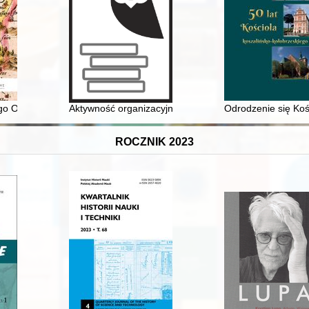
 Henryków śląskich : (1220/1225-1278)
o Ojca Tomasza Wiciejewskiego (1908-1988) = Memoirs of my Father,
Aktywność organizacyjna i społeczno-kulturalna Karai
Odrodzenie się Koś
ROCZNIK 2023