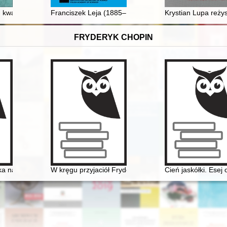
iona tożsamość człowieka" : relacja z nocnej Polaków rozmowy, prze
 kwartalnik. R. 60, z. 1 (2017)
Franciszek Leja (1885–1979) i jego wspomnienia "Dawni
Krystian Lupa reży
FRYDERYK CHOPIN
6] miłość nie od pierwszego spojrzenia
yka na Dolnym Śląsku" - wystawa w Archiwum Państwowym we Wrocław
W kręgu przyjaciół Fryderyka Chopina - doktor Jan Ma
Cień jaskółki. Ese