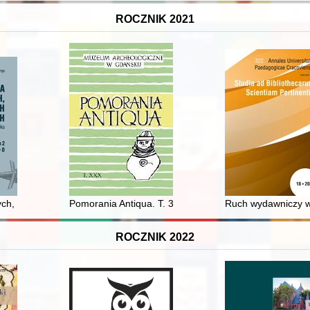
ROCZNIK 2021
i serialach telewizyjnych = The image of libraries and librarians in sele
ch, internowanych i deportowanych z Górnego Śląska do ZSRR w 1945 
Pomorania Antiqua. T. 30 (2021)
Ruch wydawniczy w 
ROCZNIK 2022