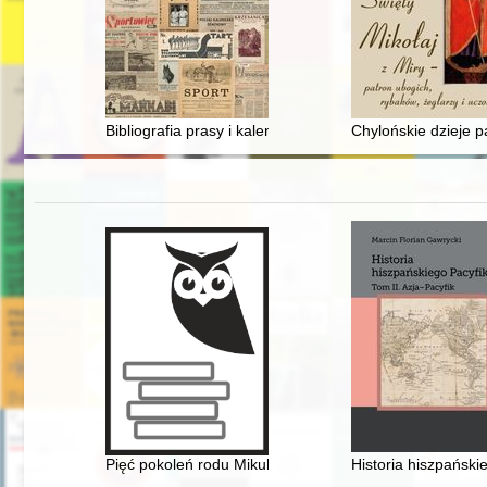
Bibliografia prasy i kalendarzy sportowych w zbiorach Bi
Chylońskie dzieje par
Pięć pokoleń rodu Mikulskich. T. 1
Historia hiszpańskie