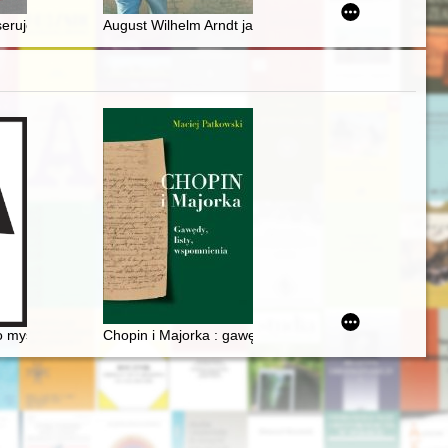
prowadzonej 22 czerwca 2022 r. w Domu Polskim w Wędziagole
ej było inaczej"
seruje za granicą
August Wilhelm Arndt jako przykład nobilitowanego w X
iu
tuszyński (1808-1842)
j o myślach Chopina
Chopin i Majorka : gawędy, listy, wspomnienia