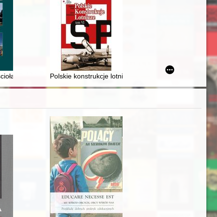
Tomasz Wiciejewski (1908-1988)
mów na przełomie XX i XXI wieku
cioła katolickiego w Słupsku
Polskie konstrukcje lotnicze. T. 6, malowania