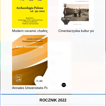
Modern ceramic chafing dishes in Northern Poland
Cmentarzyska kultur pomorskie
Annales Universitatis Paedagogicae Cracoviensis. [T.] 21 (202
ROCZNIK 2022