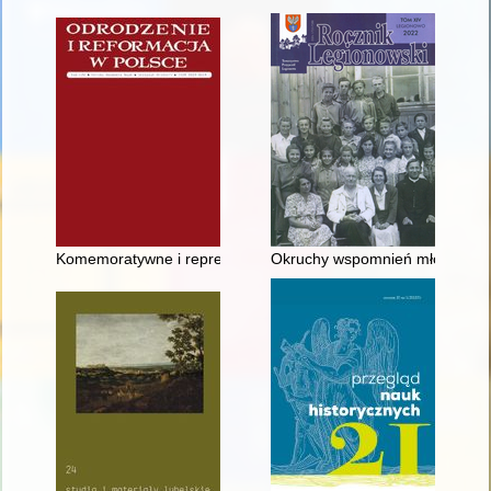
Komemoratywne i reprezentacyjne aspekty działalności fundacyj
Okruchy wspomnień młodego part