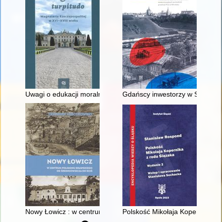
Uwagi o edukacji moralnej synów szlacheckich w XVI-wiecznej 
Gdańscy inwestorzy w Sopocie :
Nowy Łowicz : w centrum poligonu drawskiego od średniowiecz
Polskość Mikołaja Kopernika z 