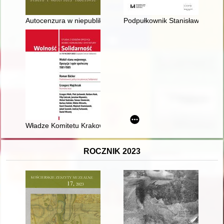
Autocenzura w niepublikowanych tekstach Jadwigi Łuszczewskie
Podpułkownik Stanisław Żuprańsk
Władze Komitetu Krakowskiego PZPR wobec redakcji "Gazety K
ROCZNIK 2023