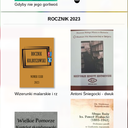
Gdyby nie jego gorliwość..." : ksiądz Wacław Kokowski herbu 
ROCZNIK 2023
Wizerunki malarskie i rzeźbiarskie św. Kingi z XVIII i XIX wiek
Antoni Śniegocki - dwukrotny po