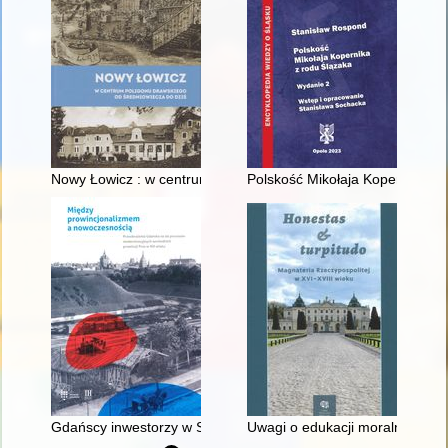
Nowy Łowicz : w centrum poligonu drawskiego od średniowiecz
Polskość Mikołaja Kopernika z 
Gdańscy inwestorzy w Sopocie : prestiż finansowy i towarzyski
Uwagi o edukacji moralnej synó