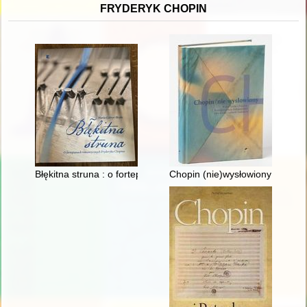
FRYDERYK CHOPIN
Błękitna struna : o fortepianach romantycznych Fryderyka Cho
Chopin (nie)wysłowiony : wokół