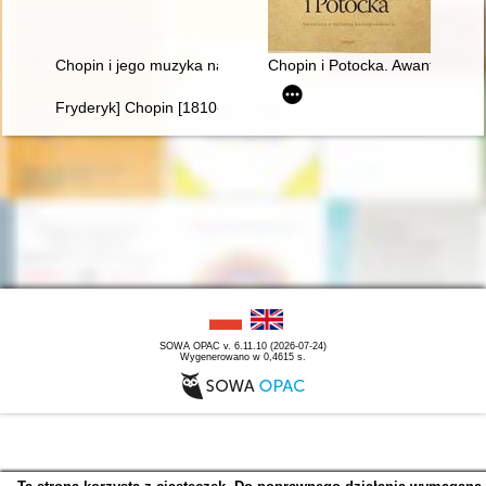
Chopin i jego muzyka na Dolnym Śląsku" - wystawa w Archi
Chopin i Potocka. Awantura o 
Fryderyk] Chopin [1810-1849]. Życie i droga twórcza
SOWA OPAC v. 6.11.10 (2026-07-24)
Wygenerowano w 0,4615 s.