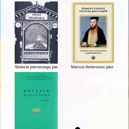
Stulecie pierwszego pienińskiego obszaru chronionego
Marcus Ambrosius jako wysłann