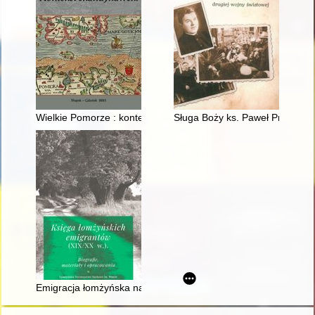
Wielkie Pomorze : kontekst skandynawski : wieloautorska pra
Sługa Boży ks. Paweł Prabucki 
Emigracja łomżyńska na przełomie XIX i XX wieku : biografie : 