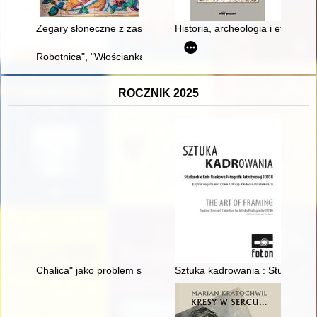
Zegary słoneczne z zasobu klasztoru Dominikanów w Krakowi
Historia, archeologia i etnograf
Robotnica", "Włościanka" i "Kobieta Sowiecka" : główne tytuły m
ROCZNIK 2025
Chalica" jako problem społeczno-prawny w międzywojennej prasi
Sztuka kadrowania : Studenckie 