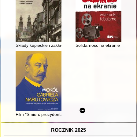
Składy kupieckie i zakłady rzemieślnicze przy "pryncypalnej" ul
Solidarność na ekranie : wizeru
Film "Śmierć prezydenta" w kontekście historycznym lat siede
ROCZNIK 2025