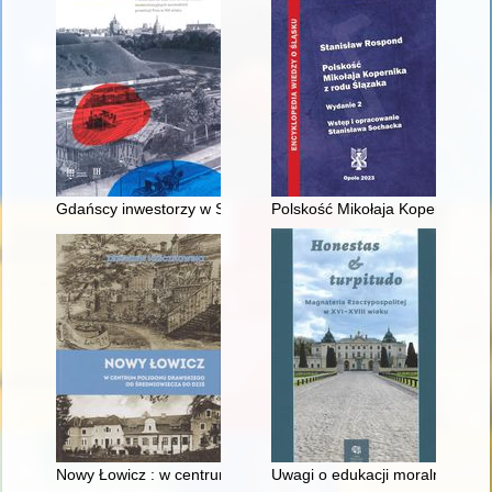
Gdańscy inwestorzy w Sopocie : prestiż finansowy i towarzyski
Polskość Mikołaja Kopernika z 
Nowy Łowicz : w centrum poligonu drawskiego od średniowiecz
Uwagi o edukacji moralnej synó