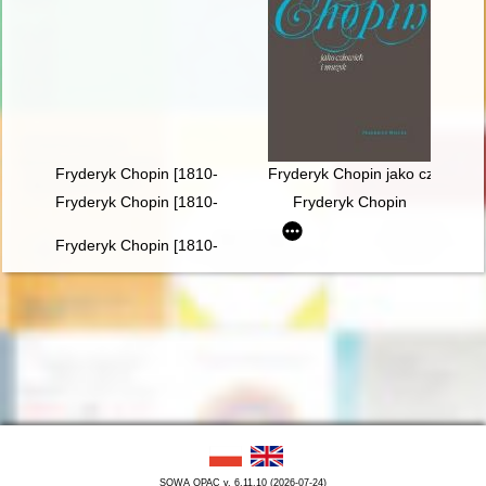
Fryderyk Chopin [1810-1849]. Ród i nazwisko jakiego nie zna
Fryderyk Chopin jako człowiek 
Fryderyk Chopin [1810-1849]
Fryderyk Chopin
Fryderyk Chopin [1810-1949] wśród Polaków na obczyźnie
SOWA OPAC v. 6.11.10 (2026-07-24)