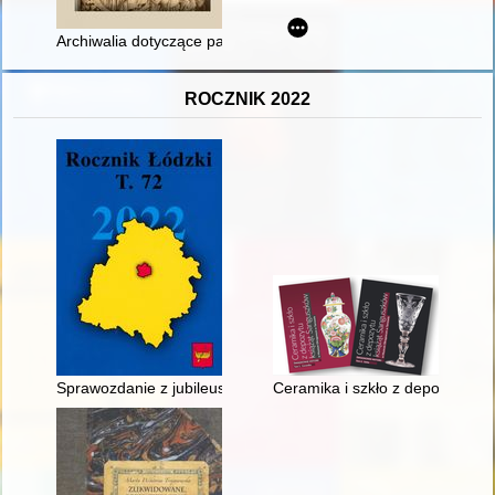
Archiwalia dotyczące parafii pw. św. Ottona w Słupsku przech
ROCZNIK 2022
Sprawozdanie z jubileuszu profesor Jolanty Daszyńskiej, wielo
Ceramika i szkło z depozytu ks