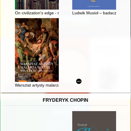
On civilization's edge - recenzja]
Ludwik Musioł – badacz dziejów
Warsztat artysty malarza w XVIII stuleciu na przykładzie dzi
FRYDERYK CHOPIN