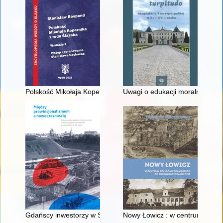
Polskość Mikołaja Kopernika z rodu Ślązaka
Uwagi o edukacji moralnej synó
Gdańscy inwestorzy w Sopocie : prestiż finansowy i towarzyski
Nowy Łowicz : w centrum polig