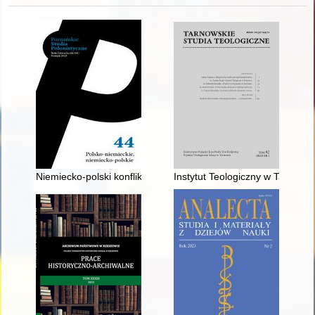
Niemiecko-polski konflikt o Górny Śląsk w latach 1918-1922 
Instytut Teologiczny w Tarnowi