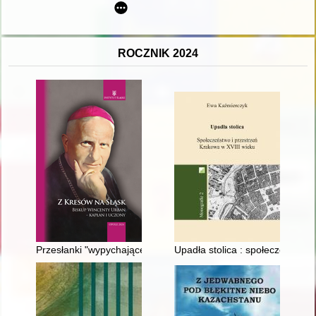
ROCZNIK 2024
Przesłanki "wypychające" Kresowian ze stron ojczystych po II 
Upadła stolica : społeczeństwo 