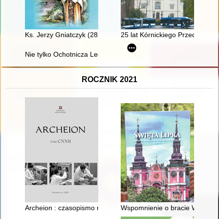
Ks. Jerzy Gniatczyk (28 III 1950 - 19 X 2015) : człowiek - duc
25 lat Kórnickiego Przedsiębi
Nie tylko Ochotnicza Legia Kobiet : kobiety wobec inwazji bol
ROCZNIK 2021
Archeion : czasopismo naukowe poświęcone sprawom archiwa
Wspomnienie o bracie Waldema