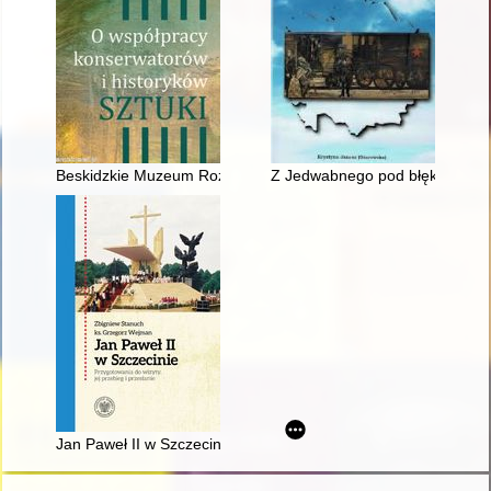
Beskidzkie Muzeum Rozproszone Diecezji Bielsko-Żywieckiej" :
Z Jedwabnego pod błękitne ni
Jan Paweł II w Szczecinie : przygotowania do wizyty, jej przebie