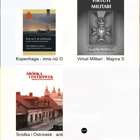
Kopenhaga - inna niż Odessa? : wrażenia z podróży Izabeli M
Virtuti Militari : Majora Suchar
Śródka i Ostrówek : antiqua civitas Posnaniensis