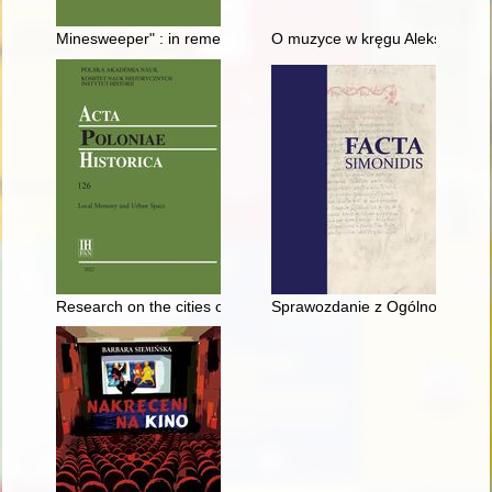
Minesweeper" : in remembrance of Włodzimierz Borodziej (19
O muzyce w kręgu Aleksandra 
Research on the cities of pre-partition Poland in the last deca
Sprawozdanie z Ogólnopolskiej 