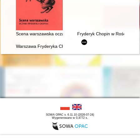
Scena warszawska oczami Fryderyka Chopina
Fryderyk Chopin w Rościszewi
Warszawa Fryderyka Chopina
SOWA OPAC v. 6.11.10 (2026-07-24)
Wygenerowano w 0,4772 s.