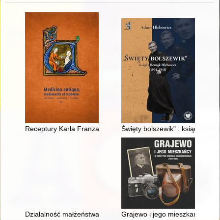
Receptury Karla Franza Heintza w czasie epidemii dżumy w l
Święty bolszewik" : ksiądz Hen
Działalność małżeństwa Biedrawów na rzecz Mazurów działdo
Grajewo i jego mieszkańcy w o