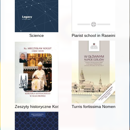
Science
Piarist school in Raseiniai = Sz
Zeszyty historyczne Kościoła katolickiego w Kluczborku. Cz. 28
Turris fortissima Nomen Domin