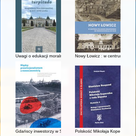
Uwagi o edukacji moralnej synów szlacheckich w XVI-wiecznej 
Nowy Łowicz : w centrum polig
Gdańscy inwestorzy w Sopocie : prestiż finansowy i towarzyski
Polskość Mikołaja Kopernika z 