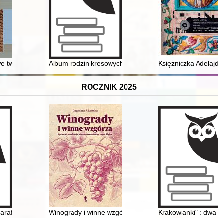
racyjnego Gusen
 tworzywa architektury : surowce, materiały i wyroby budowlane oraz 
Album rodzin kresowych ziemi dzierżoniowskiej
Księżniczka Adelaj
ROCZNIK 2025
ilkówki w Barwałdzie Średnim
parafii : Płonka Kościelna
Winogrady i winne wzgórza : uprawa i produkcja wina
Krakowianki" : dwa 