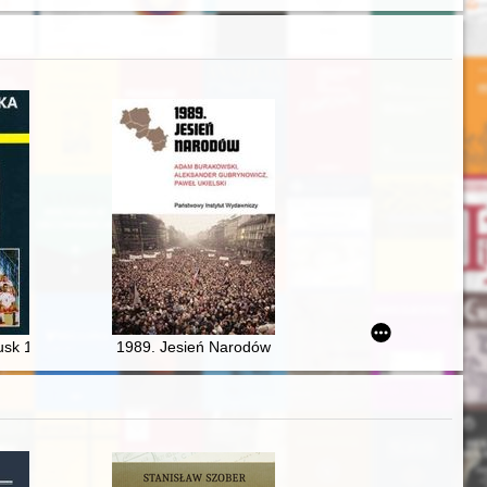
-1820
 polskich publikacjach poradnikowych z II połowy XIX wieku
sk 1921-2021 : zarys dziejów
1989. Jesień Narodów