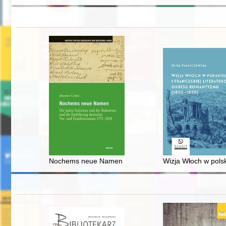
Nochems neue Namen : die Juden Galiziens und der B
Wizja Włoch w polsk