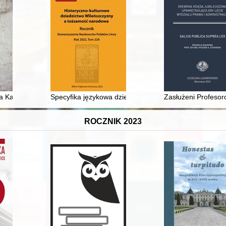
ko: słowo i pieśń (w kręgu tradycji Mickiewiczowskiej)”, Białystok 
 Karola Tyczyńskiego jako przykład nierozliczonej zbrodni sądowej
Specyfika językowa dziewiętnastowiecznych inskrypcji
Zasłużeni Profesor
ROCZNIK 2023