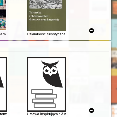
środki służące konserwacji budowli : monografia encyklopedyczna. T. 1
da w tradycji sandomierskich dominikanów
Działalność turystyczna i obozowa harcerstwa śląskie
 na średniowiecznym Śląsku
tomy "zadumienia", ale i radości : refleksje = Two volumes of "contemplat
Ustawa inspirująca : 3 maj 1791 roku