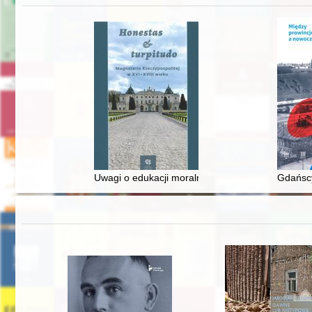
Uwagi o edukacji moralnej synów szlacheckich w 
Gdańscy