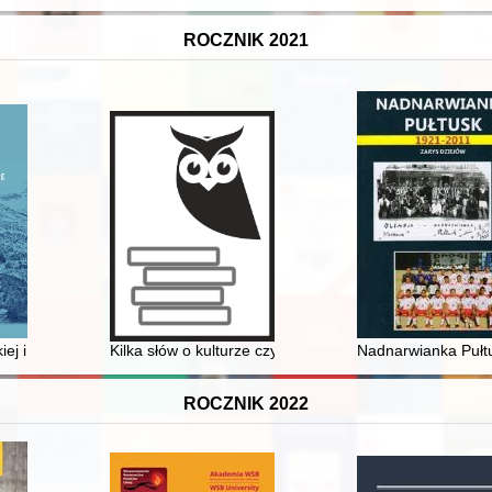
ROCZNIK 2021
ukowina und die Einführung deutscher Vor- und Familiennamen : 1772
iej i francuskiej literaturze okresu romantyzmu (1800-1850)
Kilka słów o kulturze czytelniczej dzieci i młodzieży w
Nadnarwianka Pułtu
ROCZNIK 2022