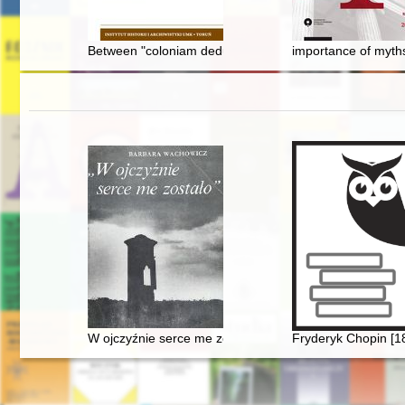
Between "coloniam deducere" and "adsignationes viritana
importance of myths
W ojczyźnie serce me zostało". Szlakiem Mickiewicza
Fryderyk Chopin [1