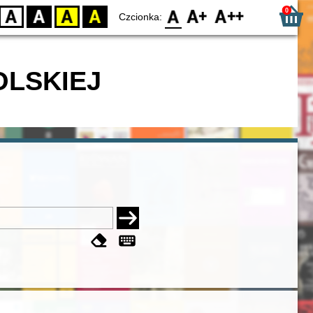
0
D
BW
YB
BY
F0
F1
F2
Czcionka:
OLSKIEJ