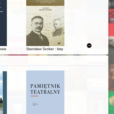
15 czerwca 2022 : sprawozdanie
 nagrobnych z obszaru Wilna i Wileńszczyzny : (wstępne obserwacje)
owie XXV-lecia Wydziału Prawa i Administracji Uczelni Łazarskiego
Stanisław Szober : listy do Kazimierza Nitscha z lat 1