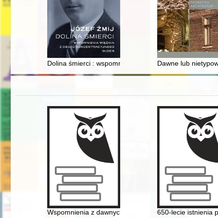
Dolina śmierci : wspomnienia więźnia z obozu koncent
Dawne lub nietypowe
Wspomnienia z dawnych lat księdza emeryta rodem z F
650-lecie istnienia 