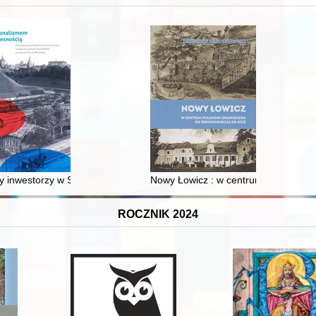
XVI-wiecznej Rzeczypospolitej
 inwestorzy w Sopocie : prestiż finansowy i towarzyski lokalnego mies
Nowy Łowicz : w centrum poligonu dr
ROCZNIK 2024