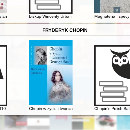
e" : evolution of the settlement structure on the ager Gallicus in the 3
 and legends in shaping Polish historical policy in the 21st century :
Biskup Wincenty Urban (1911-1983) w świetle dokum
Magnateria : specyf
FRYDERYK CHOPIN
, Słowackiego, Chopina, Sienkiewicza, Orzeszkowej, Reymonta, Żeroms
810-1949]
Chopin w życiu i twórczości George Sand
Chopin's Polish Bal