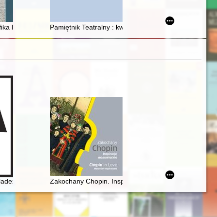
rd-2nd BCE = Między "coloniam deducere" a "adsignationes viritanae" : e
 contemporary determinants = Znaczenie mitów i legend w kształtowaniu 
entów aparatu bezpieczeństwa PRL
ika litewska
Pamiętnik Teatralny : kwartalnik poświęcony historii i k
kiego, Wańkowicza
lade: Op. 38 as Narrative of National Martyrdom
Zakochany Chopin. Inspiracje mazowieckie. Chopin in 