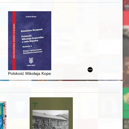
zczaństwa w 2. poł. XIX w
awskiego od średniowiecza do dziś
Polskość Mikołaja Kopernika z rodu Ślązaka