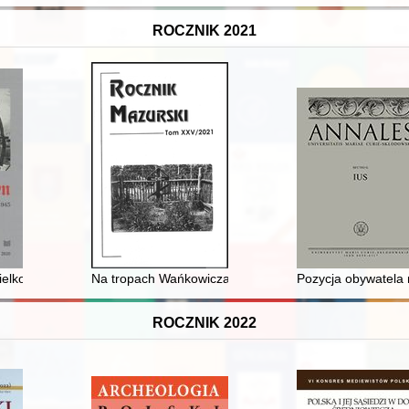
ROCZNIK 2021
wersytetu Łódzkiego. Nr 6 (2020)
ielkopolska wieś w latach 1939-1945
Na tropach Wańkowicza
Pozycja obywatela 
ROCZNIK 2022