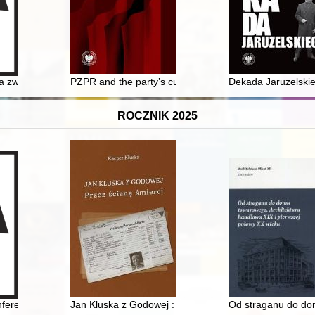
cne wykorzystanie
iła zwierzchność nad księstwem pruskim?
PZPR and the party’s cultural policy
Dekada Jaruzelskieg
ROCZNIK 2025
erencji naukowej "Poza. Historie kobiet znikających z nauki-sztuki-kultu
Jan Kluska z Godowej : przez ścianę śmierci
Od straganu do dom