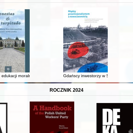
 edukacji moralnej synów szlacheckich w XVI-wiecznej Rzeczypospolite
Gdańscy inwestorzy w Sopocie : prest
ROCZNIK 2024