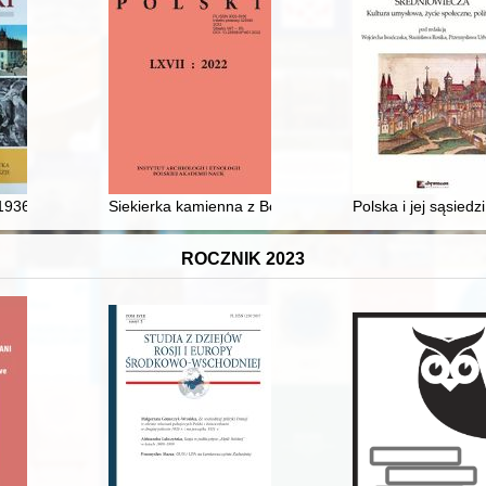
1936, Ciężkowice - 15 XI 2022, Tarnów)
Siekierka kamienna z Bolkowa nad jeziorem Świdwie : 
Polska i jej sąsied
ROCZNIK 2023