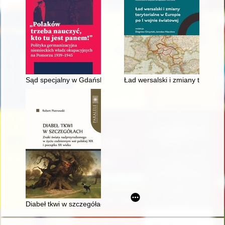
Sąd specjalny w Gdańsku (Sondergericht Danzig) i jego przew
Ład wersalski i zmiany terytori
Diabeł tkwi w szczegółach : znaki świata nadprzyrodzonego w ż