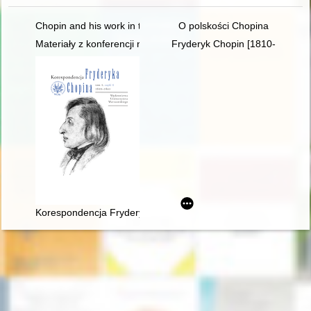
Chopin and his work in the context of culture. Vol 1
O polskości Chopina
Materiały z konferencji naukowej "Twórczość naukowa i muzyc
Fryderyk Chopin [1810-1849]
Korespondencja Fryderyka Chopina. T. 3 cz. 1,