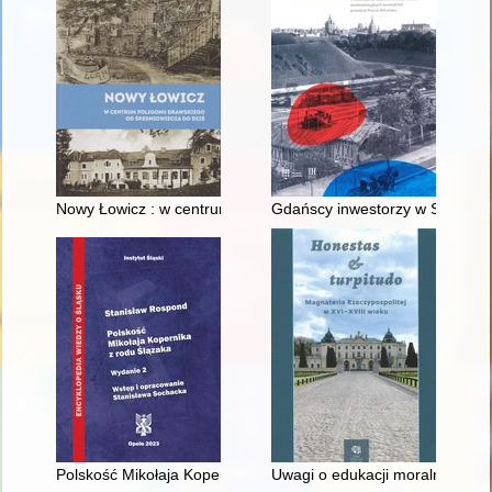
Nowy Łowicz : w centrum poligonu drawskiego od średniowiecz
Gdańscy inwestorzy w Sopocie :
Polskość Mikołaja Kopernika z rodu Ślązaka
Uwagi o edukacji moralnej synó