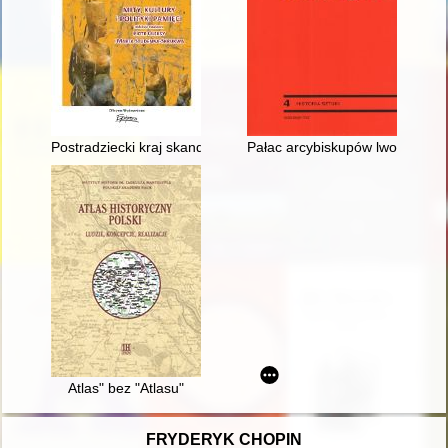
Postradziecki kraj skandynawski : Estonia i jej polityka pamięc
Pałac arcybiskupów lwowskich 
Atlas" bez "Atlasu"
FRYDERYK CHOPIN