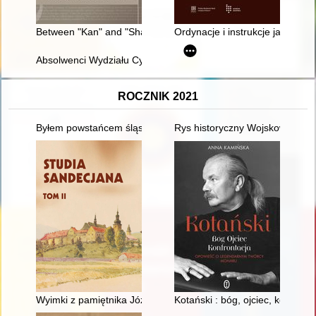
Between "Kan" and "Sham" : commemorative materiality of th
Ordynacje i instrukcje jako źró
Absolwenci Wydziału Cybernetyki Wojskowej Akademii Technic
ROCZNIK 2021
Byłem powstańcem śląskim roku 1921 : katalog pamiątek po ma
Rys historyczny Wojskowej Kom
Wyimki z pamiętnika Józefa Dzięciołowskiego
Kotański : bóg, ojciec, konfro