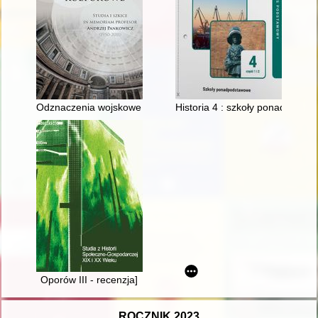
Odznaczenia wojskowe i odznaki harcerskie nadawane harcerz
Historia 4 : szkoły ponadpodsta
Oporów III - recenzja]
ROCZNIK 2023