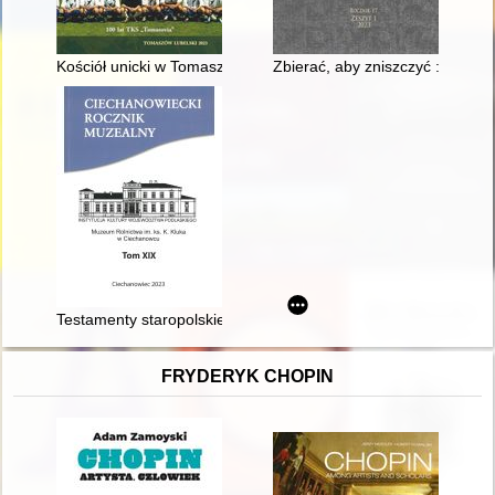
Kościół unicki w Tomaszowie na przełomie XVIII i XIX w
Zbierać, aby zniszczyć : zagład
Testamenty staropolskie w zbiorach Muzeum Rolnictwa im. ks
FRYDERYK CHOPIN