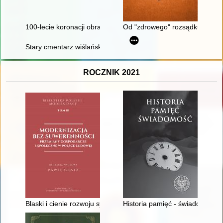
100-lecie koronacji obrazu Matki Bożej Piekarskiej 1925-2025 :
Od "zdrowego" rozsądku do wied
Stary cmentarz wiślański. T. 2,
ROCZNIK 2021
Blaski i cienie rozwoju systemu ubezpieczeń społecznych w Po
Historia pamięć - świadomość