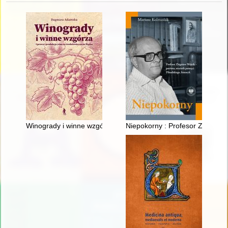
Winogrady i winne wzgórza : uprawa i produkcja wina na śred
Niepokorny : Profesor Zbigniew W