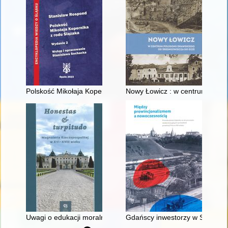
Polskość Mikołaja Kopernika z rodu Ślązaka
Nowy Łowicz : w centrum polig
Uwagi o edukacji moralnej synów szlacheckich w XVI-wiecznej 
Gdańscy inwestorzy w Sopocie :