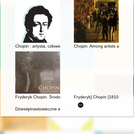
Chopin : artysta, człowiek
Chopin. Among artists and scho
Fryderyk Chopin. Środowisko społeczne, osobowość, założeni
Fryderyk] Chopin [1810-1849] i
Dziewiętnastowieczne edycje dzieł Fryderyka Chopina jako aspek