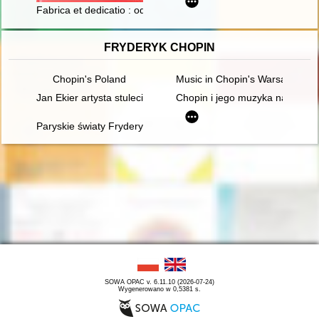
Fabrica et dedicatio : odbudowa i poświęcenie Katedry Wrocław
FRYDERYK CHOPIN
Chopin's Poland
Music in Chopin's Warsaw
Jan Ekier artysta stulecia - w darze Chopinowi. Księga dedykow
Chopin i jego muzyka na Doln
Paryskie światy Fryderyka Chopina [1810-1849]
SOWA OPAC v. 6.11.10 (2026-07-24)
Wygenerowano w 0,5381 s.