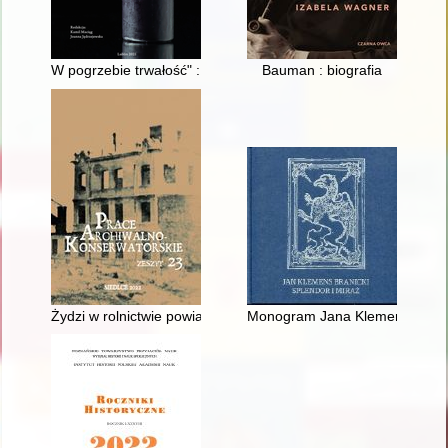
W pogrzebie trwałość" : pamięć o śmierci w nowożytnych epit
Bauman : biografia
Żydzi w rolnictwie powiatu konstantynowskiego w latach 1867
Monogram Jana Klemensa Bran