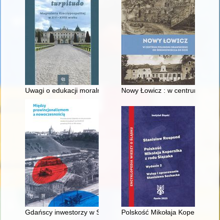
Uwagi o edukacji moralnej synów szlacheckich w XVI-wiecznej 
Nowy Łowicz : w centrum polig
Gdańscy inwestorzy w Sopocie : prestiż finansowy i towarzyski
Polskość Mikołaja Kopernika z 