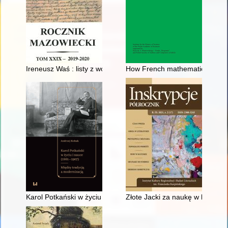
Ireneusz Waś : listy z wojska (1965-1966)
How French mathematicians lea
Karol Potkański w życiu i nauce (1861-1907) : między tradycją
Złote Jacki za naukę w latach 