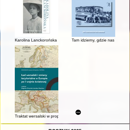
Karolina Lanckorońska : historia sztuki z wielką historią w tle
Tam idziemy, gdzie nas nie ma.
Traktat wersalski w propagandzie oraz satyrze wizualnej zwyc