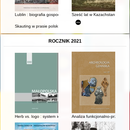
Lublin : biografia gospodarcza miasta
Sześć lat w Kazachstanie : sy
Skauting w prasie polskiej z lat 1909-1911 : (teksty źródłowe)
ROCZNIK 2021
Herb vs. logo : system identyfikacji wizualnej na przykładzie mi
Analiza funkcjonalno-przestrze