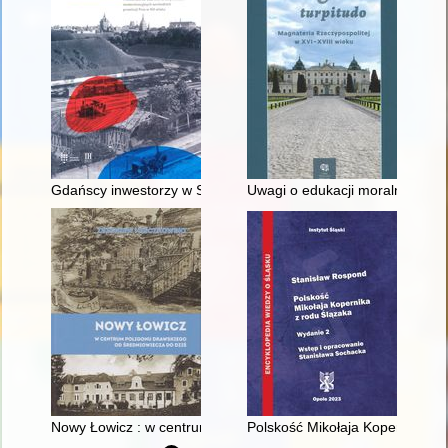
Gdańscy inwestorzy w Sopocie : prestiż finansowy i towarzyski
Uwagi o edukacji moralnej synó
Nowy Łowicz : w centrum poligonu drawskiego od średniowiecz
Polskość Mikołaja Kopernika z 