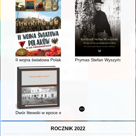
II wojna światowa Polaków w 100 przedmiotach
Prymas Stefan Wyszyński w zbi
Dwór litewski w epoce wojny 1812 r. : konfrontacja źródeł z 
ROCZNIK 2022