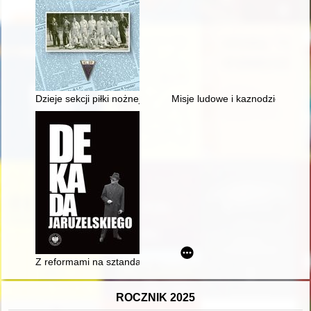
Dzieje sekcji piłki nożnej Klubu Sportowego H. Cegielski w Poz
Misje ludowe i kaznodziejstwo p
Z reformami na sztandarach : próby przeobrażeń gospodarczy
ROCZNIK 2025