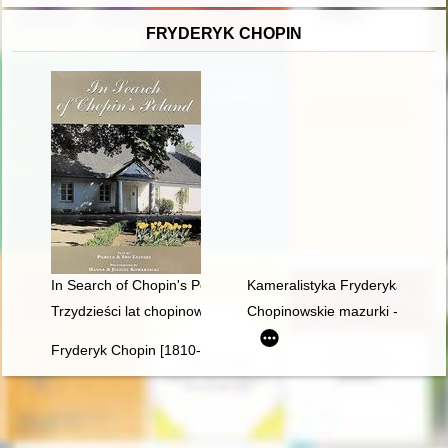
FRYDERYK CHOPIN
In Search of Chopin's Poland
Kameralistyka Fryderyka Chopin
Trzydzieści lat chopinowskich festiwali w Antoninie
Chopinowskie mazurki - czyli fo
Fryderyk Chopin [1810-1849]