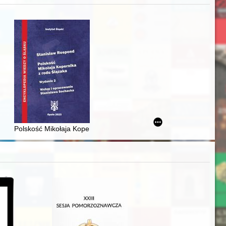
iż finansowy i towarzyski lokalnego mieszczaństwa w 2. poł. XIX w
Polskość Mikołaja Kopernika z rodu Ślązaka