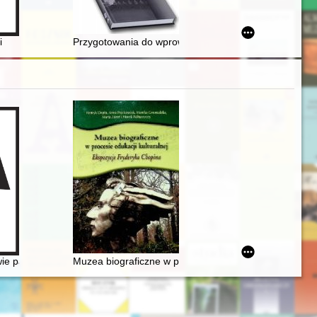
i
Przygotowania do wprowadzenia stanu wojennego (198
ie pasje życia Gastona Belotti [1920-1985]
Muzea biograficzne w procesie edukacji kulturalnej. 