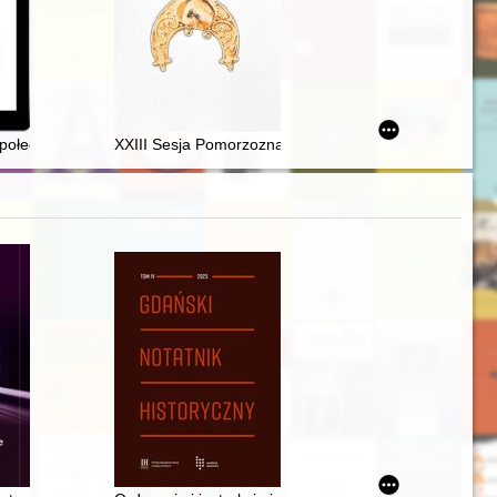
ges
we w literaturze polskiej i żydowskiej
połeczne konteksty twórczości Marii Konopnickiej
XXIII Sesja Pomorzoznawcza : od epoki kamienia do 