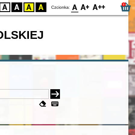
0
D
BW
YB
BY
F0
F1
F2
Czcionka:
OLSKIEJ