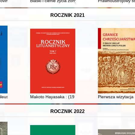
w Obywatelskich
rovincialis o afrodyzjakach, sposobach na niepłodność i środkach sto
Blaski i cienie życia żony uczonego..." : o emancypacji,
Prawnoustrojowy st
ROCZNIK 2021
iego Żyda o latach 1939-1944
leuszu 80-lecia urodzin Profesora Wiesława Pusia, Łódź, 25 czerwca 2
Makoto Hayasaka : (19 XI 1948-17 XII 2020)
Pierwsza wizytacja
ROCZNIK 2022