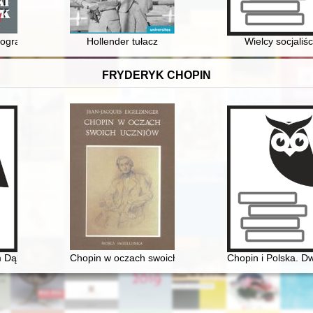
 wielbarska
ograficzny. T. 5
Hollender tułacz
Wielcy socjaliśc
FRYDERYK CHOPIN
 Dąbrowskiego urzeczenie
Chopin w oczach swoich uczniów
Chopin i Polska. Dw