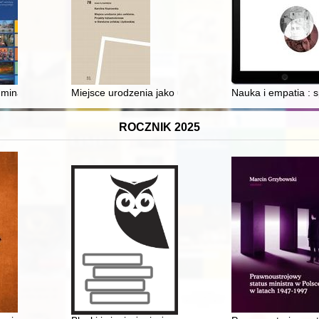
i politycznymi w dobie kampanii przedsejmowej 1776 r
mina : 660 lat lokacji miasta = the 660th anniverary of the town privile
Miejsce urodzenia jako uwikłanie : projekty tożsamościo
Nauka i empatia : s
ROCZNIK 2025