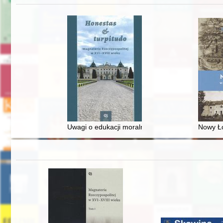
Uwagi o edukacji moralnej synów szlacheckich w 
Nowy Ło