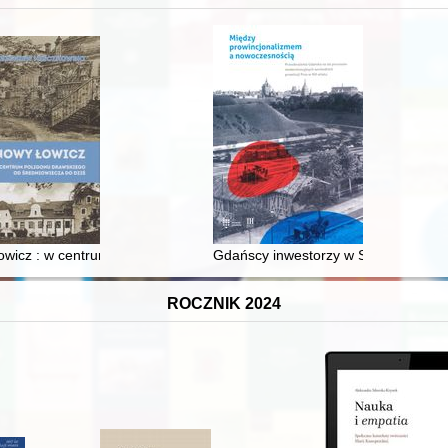
XVI-wiecznej Rzeczypospolitej
wicz : w centrum poligonu drawskiego od średniowiecza do dziś
Gdańscy inwestorzy w Sopocie : prest
ROCZNIK 2024