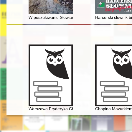
W poszukiwaniu Słowian na ziemiach polskich - kultura
Harcerski słownik bi
Warszawa Fryderyka Chopina
Chopina Mazurkiem