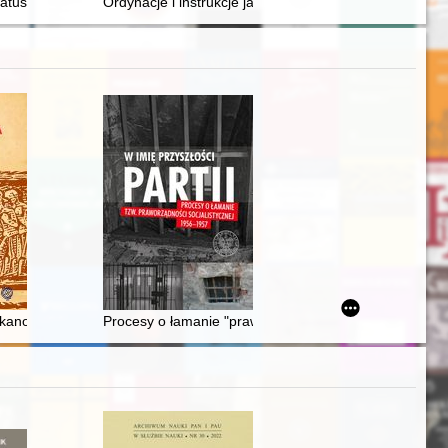
sowanych podczas porodu w traktacie pod tytułem "Commentarium super 
 naukowej karierze i małżeństwie Hanny Hirszfeldowej = "The pros and con
atus ministra w Polsce w latach 1947-1997
Ordynacje i instrukcje jako źródło do dziejów prawa sz
021 r
 kanoniczna biskupa Jana Cieplaka na Syberii
Procesy o łamanie "praworządności socjalistycznej" w