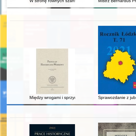
W stronę równych szans : 35 lat urzędu Rzecznika Pra
Mistrz Bernardus P
Między wrogami i sprzymierzeńcami : opowieść polesk
Sprawozdanie z jubi