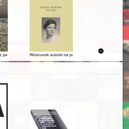
z perspektywy fotografa : o inicjatywie powołania Bydgoskiego Centrum 
Wizerunek autorki na podstawie jej pracy "Komisja Edu