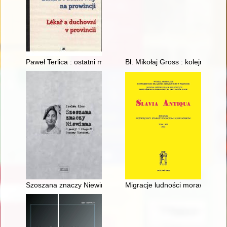
Paweł Terlica : ostatni morawski pastor w Księstwie Cieszyńsk
Bł. Mikołaj Gross : kolejny patr
Szoszana znaczy Niewinna : o poezji i biografii Zuzanny Gincz
Migracje ludności morawskiej w 