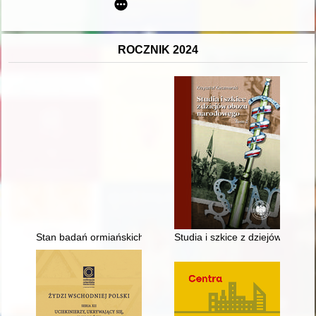
ROCZNIK 2024
Stan badań ormiańskich w Polsce : bibliografia za lata 1991-2
Studia i szkice z dziejów obozu