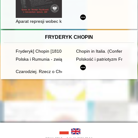
Aparat represji wobec księdza Jerzego Popiełuszki. T. 3,
FRYDERYK CHOPIN
Fryderyk] Chopin [1810-1849]
Chopin in Italia. (Conferenze t
Polska i Rumunia - związki historyczne i kulturowe - przeszłość
Polskość i patriotyzm Fryderyk
Czarodziej. Rzecz o Chopinie [1810-1849]