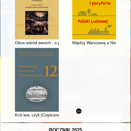
Obce wśród swoich : o polskich pisarkach-uciekinierkach z Zag
Między Warszawą a Nowym Sącz
Król lew, czyli (Częściowe) rozwiązanie zagadki półbrakteatu = 
ROCZNIK 2025