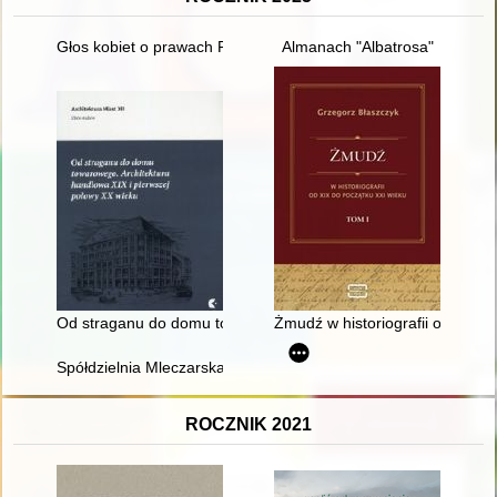
Głos kobiet o prawach Polek w świetle dokumentacji Zjazdów Ko
Almanach "Albatrosa"
Od straganu do domu towarowego : architektura handlowa XIX 
Żmudź w historiografii od XIX d
Spółdzielnia Mleczarska Mlekpol w 4. dekadzie działalności (2
ROCZNIK 2021