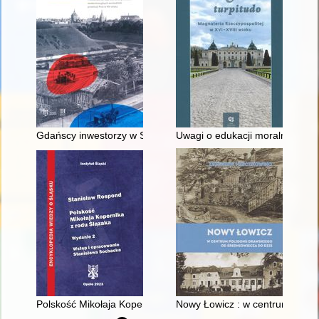
Gdańscy inwestorzy w Sopocie : prestiż finansowy i towarzyski
Uwagi o edukacji moralnej synó
Polskość Mikołaja Kopernika z rodu Ślązaka
Nowy Łowicz : w centrum polig