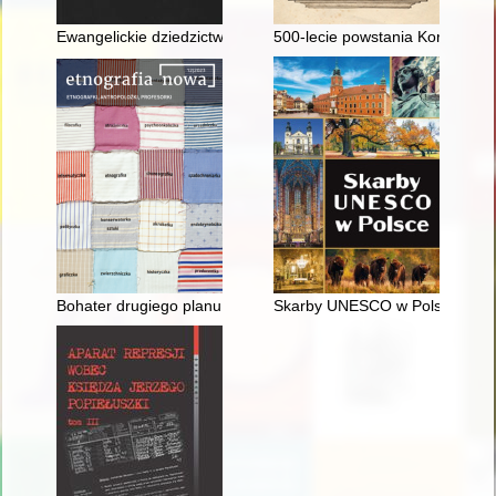
Ewangelickie dziedzictwo sakralne w mieście i gminie Wałcz
500-lecie powstania Korony Sch
Bohater drugiego planu : wspomnienie o Bogusławie Robercie
Skarby UNESCO w Polsce