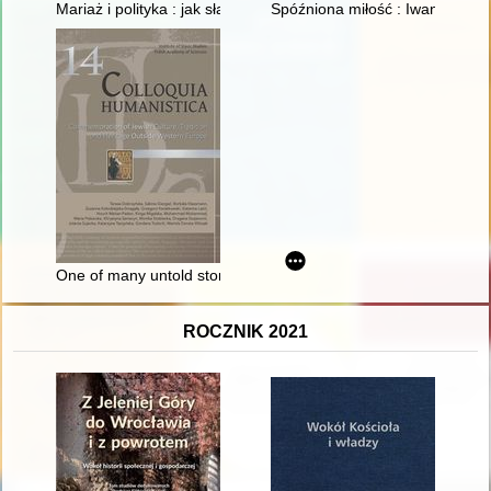
Mariaż i polityka : jak sławni Polacy w królewskiej Warszawie w
Spóźniona miłość : Iwan Mazepa 
One of many untold stories of Jewish life in Polish lands befor
ROCZNIK 2021