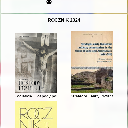
ROCZNIK 2024
Podlaskie "Hospody pomyłuj" 1872-1905 : kronika 33 lat prze
Strategoí : early Byzantine mil