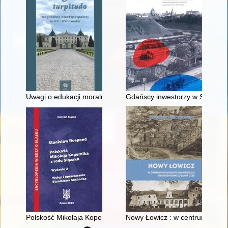
Uwagi o edukacji moralnej synów szlacheckich w XVI-wiecznej 
Gdańscy inwestorzy w Sopocie :
Polskość Mikołaja Kopernika z rodu Ślązaka
Nowy Łowicz : w centrum polig