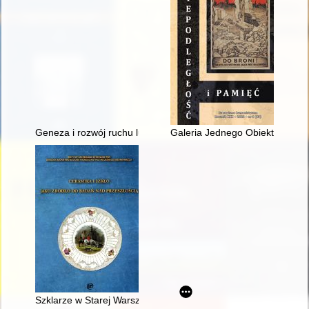
Geneza i rozwój ruchu ludowego w powiecie brzozowskim od d
Galeria Jednego Obiektu : prez
Szklarze w Starej Warszawie od schyłku XV do XVI wieku : prz