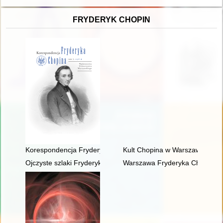
FRYDERYK CHOPIN
Korespondencja Fryderyka Chopina. T. 3 cz. 4
Kult Chopina w Warszawie pod 
Ojczyste szlaki Fryderyka Chopina
Warszawa Fryderyka Chopina