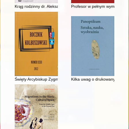
Krąg rodzinny dr. Aleksandra Majkowskiego w Kościerzynie
Profesor w pełnym wymiarze : 
Święty Arcybiskup Zygmunt Szczęsny Feliński : świadek śmierc
Kilka uwag o drukowanych relac