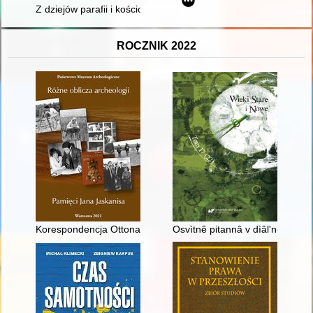
Z dziejów parafii i kościoła p.w. Wszystkich Świętych w Złotnik
ROCZNIK 2022
Korespondencja Ottona Szrejbera w sprawie zabytków archeolo
Osvìtnê pitannâ v dìâlʹnostì nì