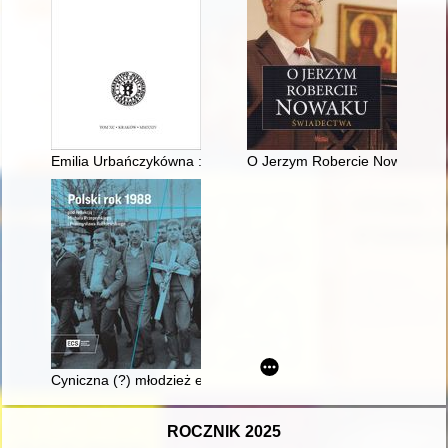
Emilia Urbańczykówna : właścicielka atelier "Secesya" w Podg
O Jerzym Robercie Nowaku : ś
Cyniczna (?) młodzież ery atomowej : polskie nastolatki wobec
ROCZNIK 2025