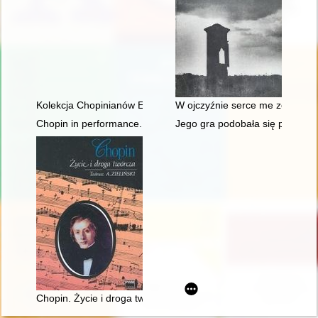
Kolekcja Chopinianów Edourda Ganche'a w Krakowie
W ojczyźnie serce me zostało"
Chopin in performance. History, theory, practice
Jego gra podobała się przede w
Chopin. Życie i droga twórcza