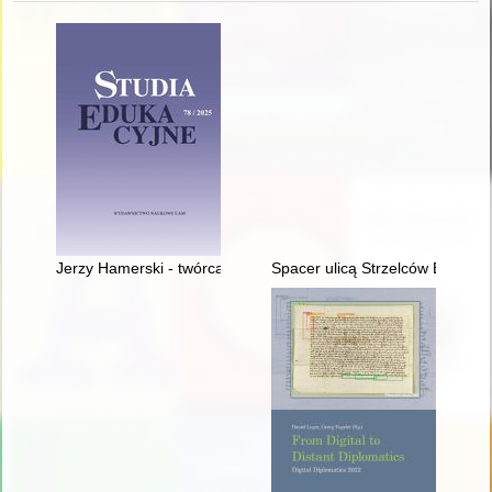
Jerzy Hamerski - twórca poznańskiej pedagogiki "łejerskiej"
Spacer ulicą Strzelców Bytoms