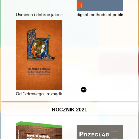
Uśmiech i dobroć jako sposób komunikacji w parafii pw. św. Mi
digital methods of publishing 1
Od "zdrowego" rozsądku do wiedzy medycznej : zdrowie publicz
ROCZNIK 2021