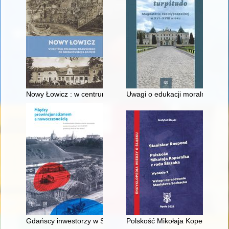
Nowy Łowicz : w centrum poligonu drawskiego od średniowiecz
Uwagi o edukacji moralnej synó
Gdańscy inwestorzy w Sopocie : prestiż finansowy i towarzyski
Polskość Mikołaja Kopernika z 