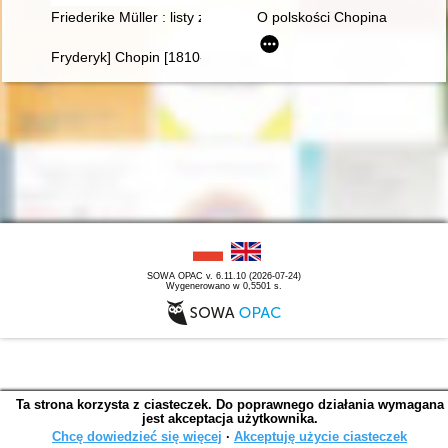
Friederike Müller : listy z Paryża 1839-1845 : nauczanie i oto
O polskości Chopina
Fryderyk] Chopin [1810-1849]. Życie i droga twórcza
SOWA OPAC v. 6.11.10 (2026-07-24)
Wygenerowano w 0,5501 s.
Ta strona korzysta z ciasteczek. Do poprawnego działania wymagana
jest akceptacja użytkownika.
Chcę dowiedzieć się więcej
∙
Akceptuję użycie ciasteczek