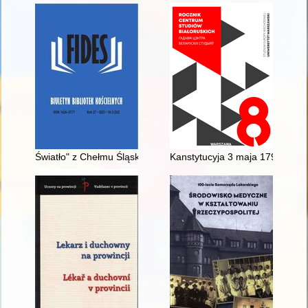
Światło" z Chełmu Śląskiego : o czasopiśmie parafii Trójcy Prz
Kanstytucyja 3 maja 1791 h. u c