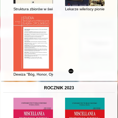
Struktura zbiorów w świetle pierwszej księgi inwentarzowej częs
Lekarze wileńscy pionierami chi
Dewiza "Bóg, Honor, Ojczyzna" w posłudze kapłańskiej paster
ROCZNIK 2023