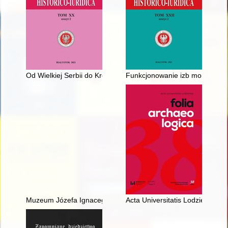
Od Wielkiej Serbii do Królestwa SHS. Historyka ustroju uwag ki
Funkcjonowanie izb morskich w 
Muzeum Józefa Ignacego Kraszewskiego w Romanowie
Acta Universitatis Lodziensis. F