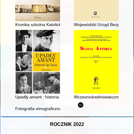
Kronika szkolna Katolickiej Szkoły Podstawowej w Cisku
Wojewódzki Urząd Bezpieczeńst
Upadły amant : historia Igo Syma
Wczesnośredniowieczny szklany 
Fotografia etnograficzna dokumentująca życie Żydów w Polsce 
ROCZNIK 2022