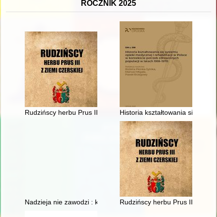
ROCZNIK 2025
Rudzińscy herbu Prus III z ziemi ciechanowskiej w archiwaliach
Historia kształtowania się syst
Nadzieja nie zawodzi : księga pamiątkowa na 40-lecie święceń 
Rudzińscy herbu Prus III z ziem