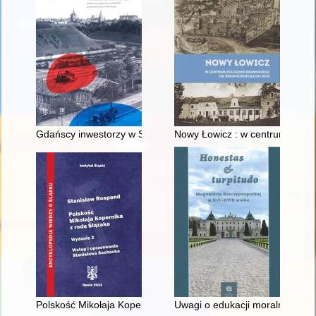
Gdańscy inwestorzy w Sopocie : prestiż finansowy i towarzyski
Nowy Łowicz : w centrum polig
Polskość Mikołaja Kopernika z rodu Ślązaka
Uwagi o edukacji moralnej synó