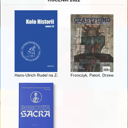
Hans-Ulrich Rudel na Zamojszczyźnie - próba ustalenia miejsca 
Fronczyk, Patoń, Drzewiecki i 