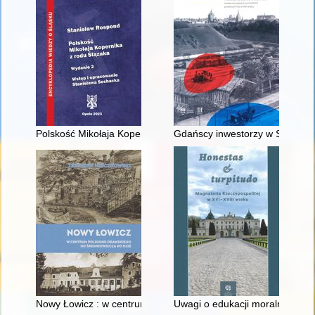
Polskość Mikołaja Kopernika z rodu Ślązaka
Gdańscy inwestorzy w Sopocie :
Nowy Łowicz : w centrum poligonu drawskiego od średniowiecz
Uwagi o edukacji moralnej synó