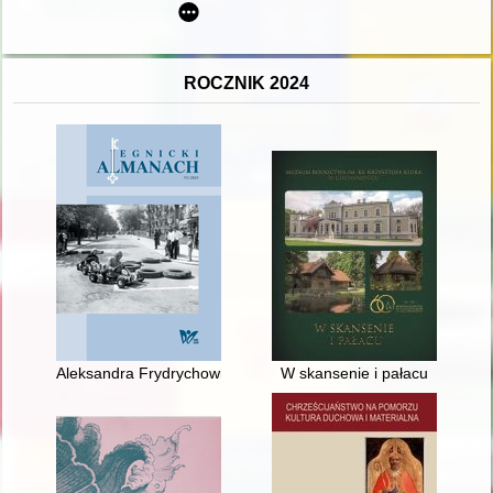
ROCZNIK 2024
Aleksandra Frydrychowicz-Zając (1925-2017) i Ryszard Zając 
W skansenie i pałacu