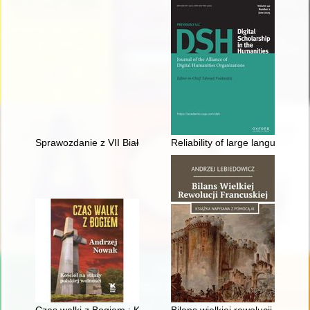
Sprawozdanie z VII Białostockiej Letniej Szkoły Historii Kobiet 
Reliability of large language mo
Czas walki z Bogiem : Kościół na straży polskiej wolności
Bilans wielkiej rewolucji francusk