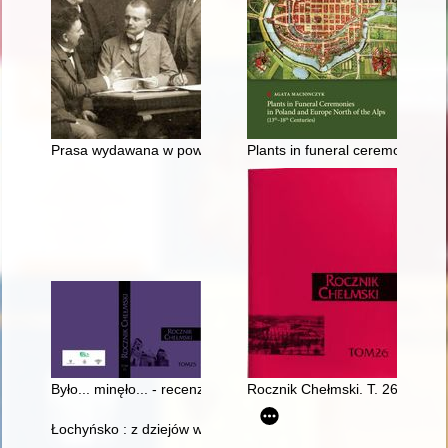
Prasa wydawana w powiecie świeckim w latach 1920-1939
Plants in funeral ceremonies in
Było... minęło... - recenzja]
Rocznik Chełmski. T. 26 (2022)
Łochyńsko : z dziejów wsi