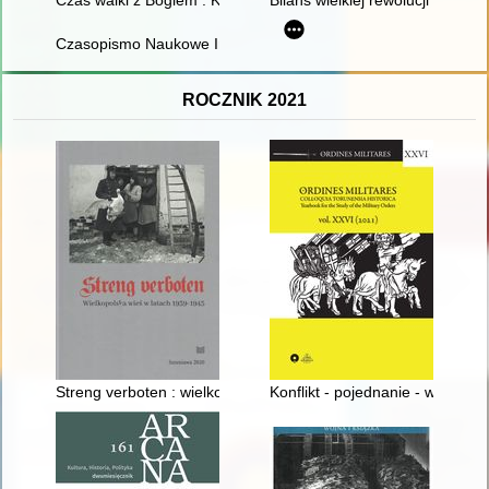
Czasopismo Naukowe Instytutu Studiów Kobiecych. 2025, [nr] 
ROCZNIK 2021
Streng verboten : wielkopolska wieś w latach 1939-1945
Konflikt - pojednanie - współpra