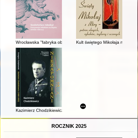
Wrocławska "fabryka obrazów" rodziny Strachowskych
Kult świętego Mikołaja na Pomo
Kazimierz Chodzikiewicz (1900-1955) : Lwów-Płock-Warszawa-
ROCZNIK 2025