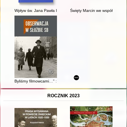
Wpływ św. Jana Pawła II na zwoływanie i przeprowadzanie syn
Święty Marcin we współczesnej
Byliśmy filmowcami…" : film w resorcie spraw wewnętrznych
ROCZNIK 2023