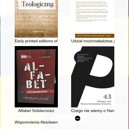
Early printed editions of Cyrillic Liturgical Tetraevangelia : a c
Udział możnowładztwa polskiego
Alfabet Solidarności
Czego nie wiemy o Hannie Szum
Wspomnienia Absolwentów II Liceum Ogólnokształcącego im. Kró