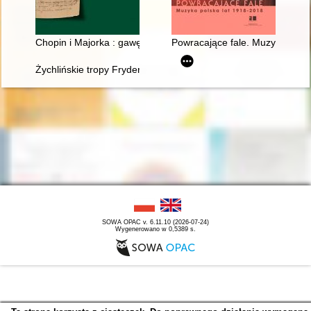
Chopin i Majorka : gawędy, listy, wspomnienia
Powracające fale. Muzyka pols
Żychlińskie tropy Fryderyka [Chopina]
SOWA OPAC v. 6.11.10 (2026-07-24)
Wygenerowano w 0,5389 s.