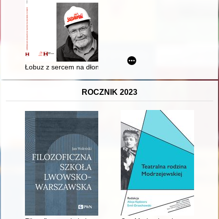
Łobuz z sercem na dłoni : Eugeniusz Szumiejko (1946-2020) : 
ROCZNIK 2023