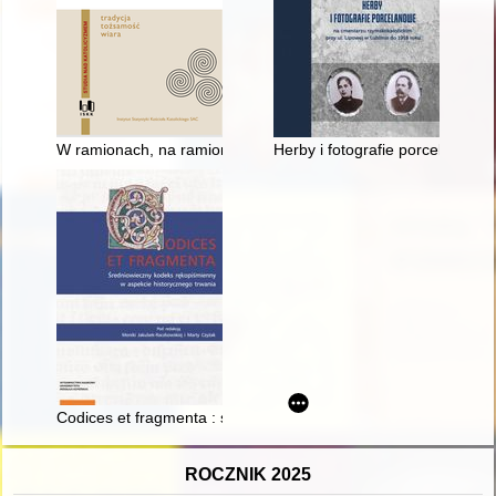
W ramionach, na ramionach i wśród ramion - o znaczeniu szka
Herby i fotografie porcelanowe
Codices et fragmenta : średniowieczny kodeks rękopiśmienny 
ROCZNIK 2025