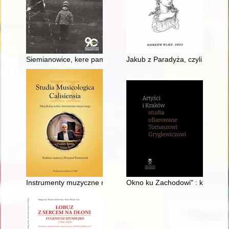
Siemianowice, kere pamiyntomy : ze wspomnień mieszkańców
Jakub z Paradyża, czyli kto?
Instrumenty muzyczne na znaczkach pocztowych : przykład d
Okno ku Zachodowi" : kilka uw