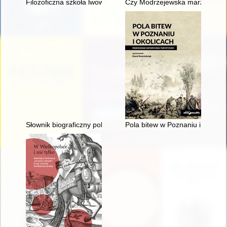
Filozoficzna szkoła lwowsko-warszawska
Czy Modrzejewska marzyła o W
Słownik biograficzny polskiego obozu narodowego : całość w 4
Pola bitew w Poznaniu i okolica