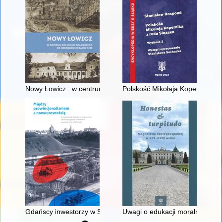
Nowy Łowicz : w centrum poligonu drawskiego od średniowiecz
Polskość Mikołaja Kopernika z 
Gdańscy inwestorzy w Sopocie : prestiż finansowy i towarzyski
Uwagi o edukacji moralnej synó