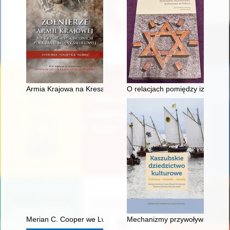
Armia Krajowa na Kresach Północno-Wschodnich II Rzeczyposp
O relacjach pomiędzy izraelsk
Merian C. Cooper we Lwowie w świetle ówczesnej prasy (marzec-l
Mechanizmy przywoływania pami