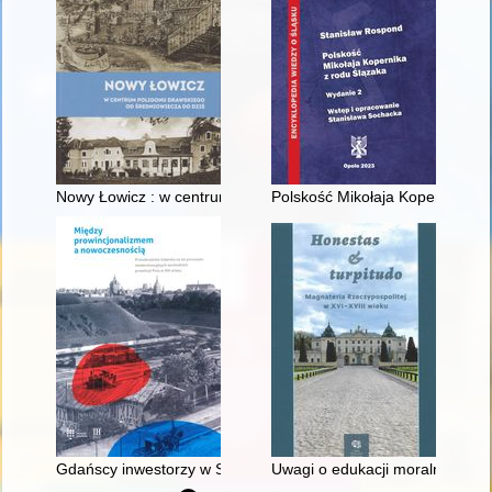
Nowy Łowicz : w centrum poligonu drawskiego od średniowiecz
Polskość Mikołaja Kopernika z 
Gdańscy inwestorzy w Sopocie : prestiż finansowy i towarzyski
Uwagi o edukacji moralnej synó