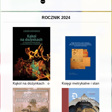
ROCZNIK 2024
Kąkol na dożynkach : o Polakach ocalałych z ukraińskiego lud
Księgi metrykalne i stanu cywi