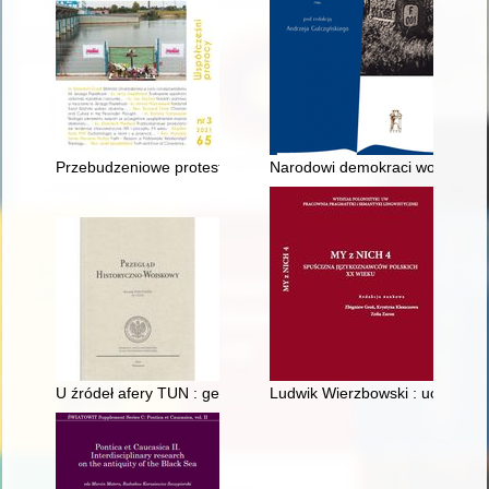
Przebudzeniowe protestanckie tendencje charyzmatyczne XIX 
Narodowi demokraci wobec kwesti
U źródeł afery TUN : generał Stanisław Tatar, rozpad Komit
Ludwik Wierzbowski : uczony i 