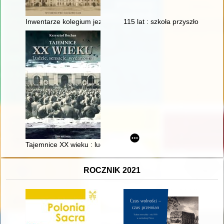
Inwentarze kolegium jezuitów w Mińsku oraz jego majątków zi
115 lat : szkoła przyszłości :
Tajemnice XX wieku : ludzie, sensacje, wydarzenia : historie 
ROCZNIK 2021