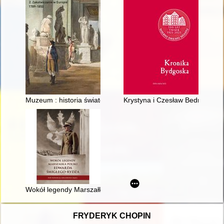
Muzeum : historia światowa. T. 2,
Krystyna i Czesław Bednarczyko
Wokół legendy Marszałka Polski Edwarda Śmigłego-Rydza : mat
FRYDERYK CHOPIN