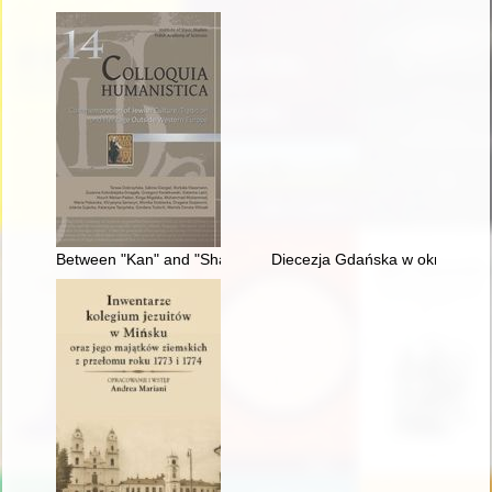
Between "Kan" and "Sham" : commemorative materiality of th
Diecezja Gdańska w okresie kom