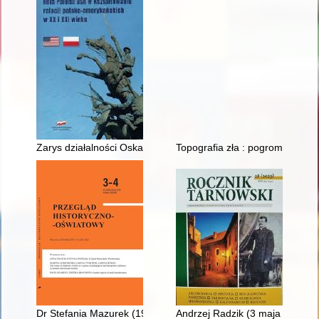
Zarys działalności Oskara Haleckiego na emigracji w latach 19
Topografia zła : pogrom we Lwow
Dr Stefania Mazurek (1900-1987) - nauczycielka młodzieży i 
Andrzej Radzik (3 maja 1939, K