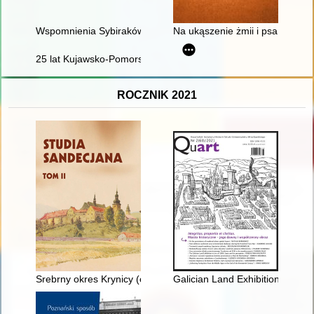
Wspomnienia Sybiraków : zbiór tekstów źródłowych. Cz. 1
Na ukąszenie żmii i psa wście
25 lat Kujawsko-Pomorskiego Kolegium Instruktorów Krajoz
ROCZNIK 2021
Srebrny okres Krynicy (od połowy XIX wieku do roku 1918)
Galician Land Exhibition in Lviv