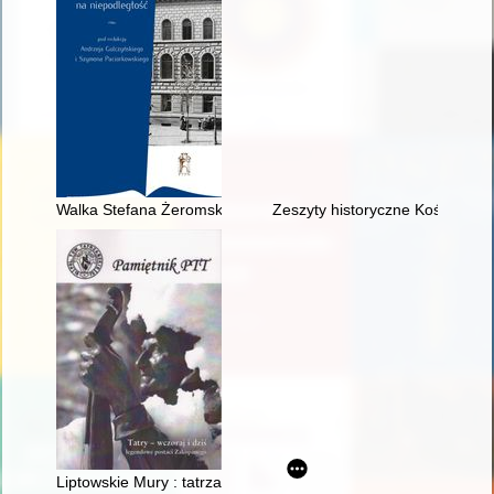
Walka Stefana Żeromskiego o polskie granice na zachodzie i 
Zeszyty historyczne Kościoła ka
Liptowskie Mury : tatrzańskie zauroczenia (ze wspomnień prz