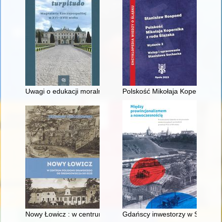
Uwagi o edukacji moralnej synów szlacheckich w XVI-wiecznej 
Polskość Mikołaja Kopernika z 
Nowy Łowicz : w centrum poligonu drawskiego od średniowiecz
Gdańscy inwestorzy w Sopocie :