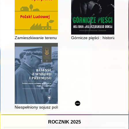
Zamieszkiwanie terenu zanieczyszczonego: krajobrazy Huty M
Górnicze pięści : historia jastr
Niespełniony sojusz polsko-sowiecki z 1941 r. : wokół przyczyn
ROCZNIK 2025