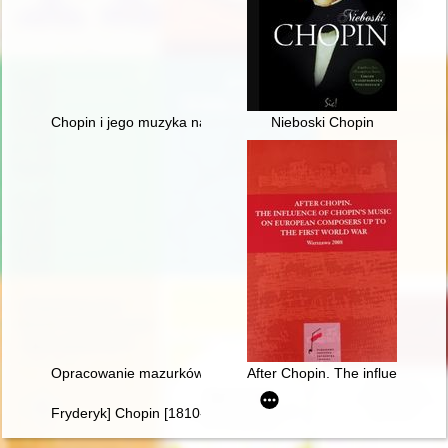
Chopin i jego muzyka na Dolnym Śląsku" - wystawa w Archi
Nieboski Chopin
Opracowanie mazurków Chopina w redakcji Zygmunta Stojowski
After Chopin. The influence of 
Fryderyk] Chopin [1810-1849]. Życie i droga twórcza