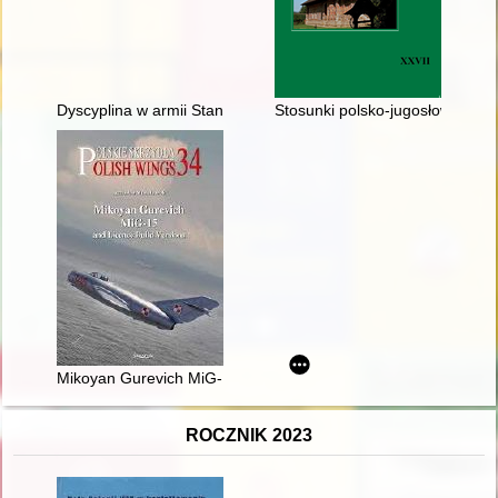
Dyscyplina w armii Stanów Zjednoczonych na początku wojny 
Stosunki polsko-jugosłowiański
Mikoyan Gurevich MiG-15 and licence build versions
ROCZNIK 2023