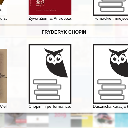
a Kojałowicza : z dziejów jednej historiograficznej mistyfikacji
 and social factors in the transformations of the children’s book marke
Żywa Ziemia. Antropozofia Rudolfa Steinera jako impu
Tłomackie : miejsce
FRYDERYK CHOPIN
Wielkopolska
Chopin in performance. History, theory, practice
Dusznicka kuracja 