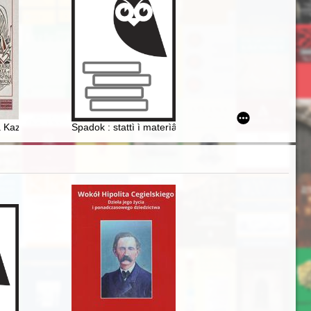
. 28 maja 2021)
awa Schaeffera z lat 1956-1976
a Kazimierzu w okresie działalności matki Katarzyny z Kłobucka
Spadok : stattì ì materìâli do ìstorìï ukraïns'koï kul'tu