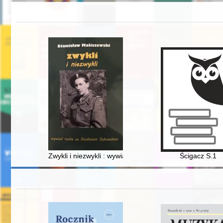
Zwykli i niezwykli : wywiad rzeka ze Stefanem Sękowsk
Ścigacz S.1