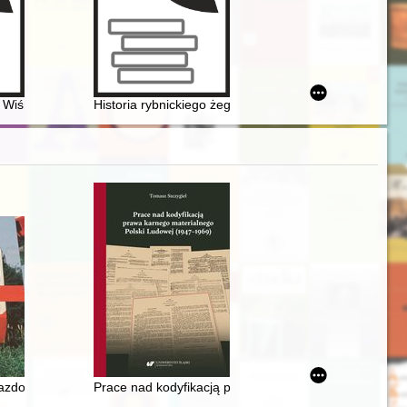
Wiśniew : publikacja jubileuszowa z okazji 100-lecia szkoły w Wiśniewi
Historia rybnickiego żeglarstwa : 60 lat pod żaglami :
jazdowa
Prace nad kodyfikacją prawa karnego materialnego Po