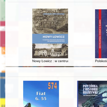
Nowy Łowicz : w centrum poligonu drawskiego od
Polskoś