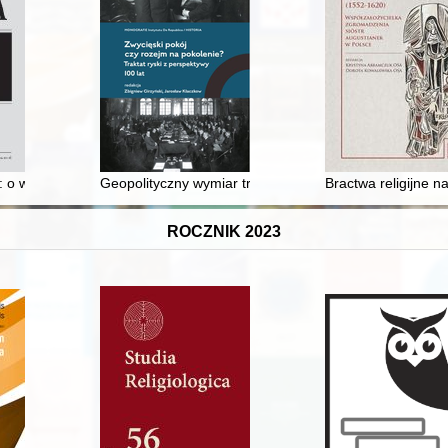
 "Honoris Causa" Uniwersytetu Gdańskiego (ur. 23 stycznia 1930, zm
: o wybranych postawach krytycznych wobec myśli i twórczości Bogusł
Geopolityczny wymiar traktatu ryskiego
Bractwa religijne n
ROCZNIK 2023