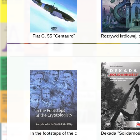
Fiat G. 55 "Centauro"
Rozrywki królowej,
In the footsteps of the cryptologists : people who defe
Dekada "Solidarnoś