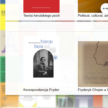
Teoria herulskiego pochodzenia Litwinów Wojciecha Wijuk
Political, cultural,
Korespondencja Fryderyka Chopina. T. 3 cz. 2,
Fryderyk Chopin a 