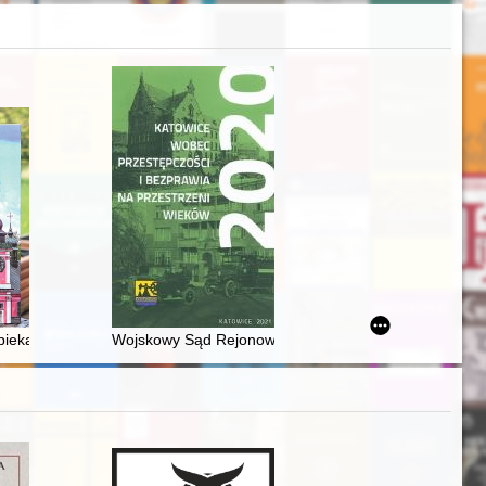
n province of Poland in the autumn of 1939 as an element of the infor
pieką królów polskich
Wojskowy Sąd Rejonowy w Katowicach/Stalinogrodzie (