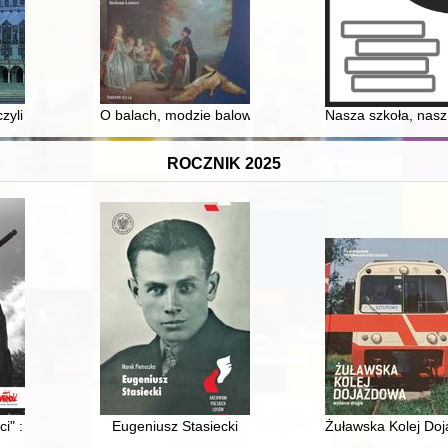
 czyli Opowieść o zabawach i grach na dworze Jagiellonów
O balach, modzie balowej i etykiecie dworskiej
Nasza szkoła, nasz 
ROCZNIK 2025
ated Enigma
ci" : Region Środkowo-Wschodni w latach 1980-1989
Eugeniusz Stasiecki
Żuławska Kolej Do