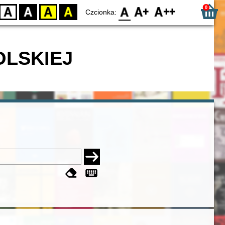
0
D
BW
YB
BY
F0
F1
F2
Czcionka:
OLSKIEJ