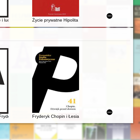
t in Poland on the example of Nasza Księgarnia Publishing House
ls nowoczesnej myśli ekologicznej w przedwojennej Polsce
 i ludzie = place and people
Życie prywatne Hipolita Cegielskiego
Fryderyka Chopina w świetle zachowanych źródeł
Fryderyk Chopin i Łesia Ukrainka : per me