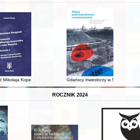
 średniowiecza do dziś
ć Mikołaja Kopernika z rodu Ślązaka
Gdańscy inwestorzy w Sopocie : prest
ROCZNIK 2024