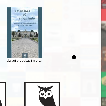
iż finansowy i towarzyski lokalnego mieszczaństwa w 2. poł. XIX w
Uwagi o edukacji moralnej synów szlacheckich w XVI-wiecznej Rze