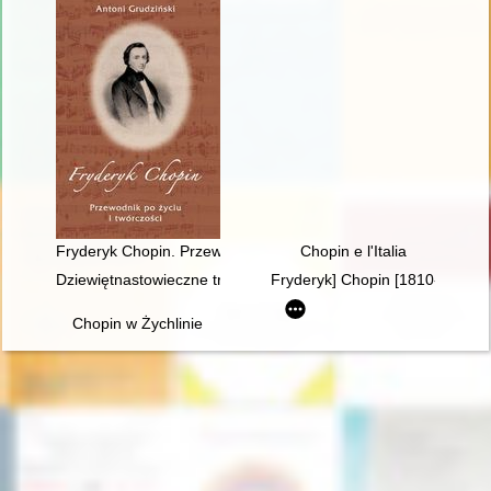
Fryderyk Chopin. Przewodnik po życiu i twórczości
Chopin e l'Italia
Dziewiętnastowieczne transkrypcje utworów Fryderyka Chopina.
Fryderyk] Chopin [1810-1849]. 
Chopin w Żychlinie