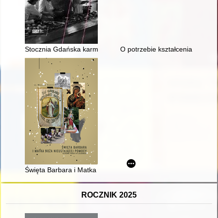
Stocznia Gdańska karmicielka : gdzie, co i jak jedli stoczniowcy
O potrzebie kształcenia techni
Święta Barbara i Matka Boża Nieustającej Pomocy Patronki Pa
ROCZNIK 2025