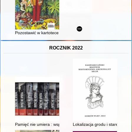
Pozostawić w kartotece elementu przestępczego i podejrzan
ROCZNIK 2022
Pamięć nie umiera : wspomnienia żołnierzy z batalionów AK "Anto
Lokalizacja grodu i starego mia