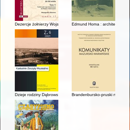
Dezercje żołnierzy Wojska Polskiego z obszaru Dowództwa Okr
Edmund Homa : architekt wnętr
Dzieje rodziny Dąbrowskich z Dąbrówki i Borku w mojej pamięc
Brandenbursko-pruski napad na 