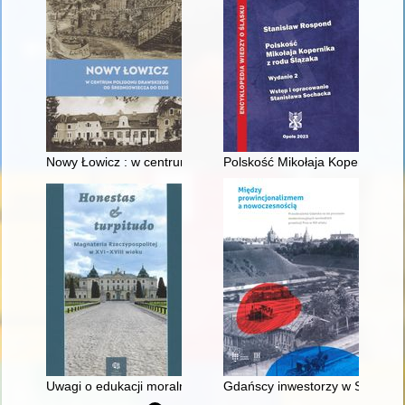
Nowy Łowicz : w centrum poligonu drawskiego od średniowiecz
Polskość Mikołaja Kopernika z 
Uwagi o edukacji moralnej synów szlacheckich w XVI-wiecznej 
Gdańscy inwestorzy w Sopocie :