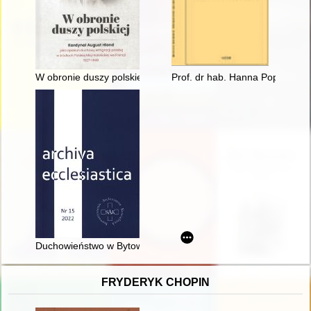
W obronie duszy polskiej : kardynał August Hlond jako opiekun 
Prof. dr hab. Hanna Popowska
Duchowieństwo w Bytowie w latach 1945-1947
FRYDERYK CHOPIN