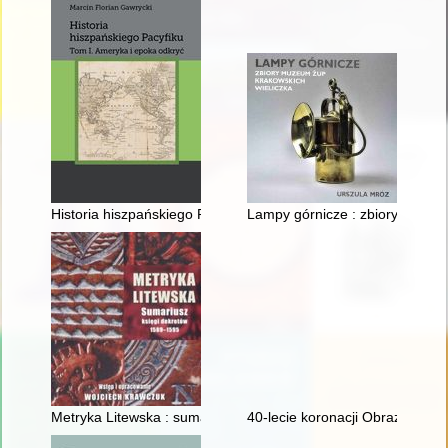
Historia hiszpańskiego Pacyfiku. T. 1,
Lampy górnicze : zbiory Muzeu
Metryka Litewska : sumariusz księgi dekretów 1589-1595 : sp
40-lecie koronacji Obrazu Matki